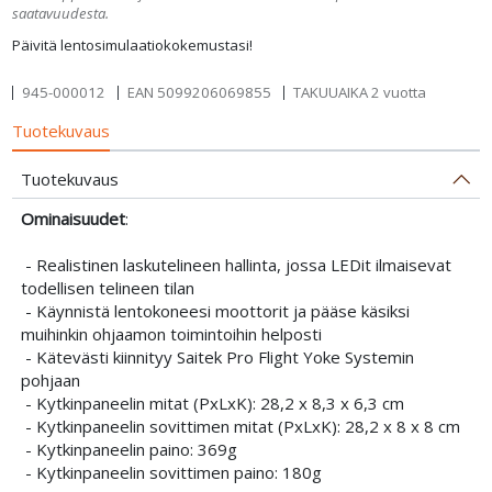
saatavuudesta.
Päivitä lentosimulaatiokokemustasi!
945-000012
EAN
5099206069855
TAKUUAIKA 2 vuotta
Tuotekuvaus
Tuotekuvaus
Ominaisuudet
:
- Realistinen laskutelineen hallinta, jossa LEDit ilmaisevat
todellisen telineen tilan
- Käynnistä lentokoneesi moottorit ja pääse käsiksi
muihinkin ohjaamon toimintoihin helposti
- Kätevästi kiinnityy Saitek Pro Flight Yoke Systemin
pohjaan
- Kytkinpaneelin mitat (PxLxK): 28,2 x 8,3 x 6,3 cm
- Kytkinpaneelin sovittimen mitat (PxLxK): 28,2 x 8 x 8 cm
- Kytkinpaneelin paino: 369g
- Kytkinpaneelin sovittimen paino: 180g