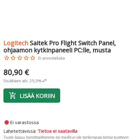
Logitech
Saitek Pro Flight Switch Panel,
ohjaamon kytkinpaneeli PC:lle, musta
star_border
star_border
star_border
star_border
star_border
Ei arvosteluita
80,90 €
Sisältäen alv. 25,5%
swap_horiz
add_shopping_cart
LISÄÄ KORIIN
fiber_manual_record
Ei varastossa
Lähetettävissä:
Tietoa ei saatavilla
Tuote loppu toimittajiltamme tai meillä ei ole tarkempaa tietoa tuotteen