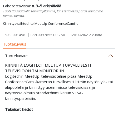
Lähetettävissä:
n. 3-5 arkipäivää
Tuotetta saatavilla toimittajiltamme, lähetettävissä paras arviomme
toimitusajasta.
Kiinnitysvaihtoehto MeetUp ConferenceCamille
939-001498
EAN
0097855133250
TAKUUAIKA 2 vuotta
Tuotekuvaus
Tuotekuvaus
KIINNITÄ LOGITECH MEETUP TURVALLISESTI
TELEVISIOON TAI MONITORIIN
Logitechin MeetUp-televisioteline pitää MeetUp
ConferenceCam -kameran turvallisesti litteän näytön ylä- tai
alapuolella ja kiinnittyy useimmissa televisioissa ja
näytöissä oleviin standardinmukaisiin VESA-
kiinnityspisteisiin.
Tekniset tiedot