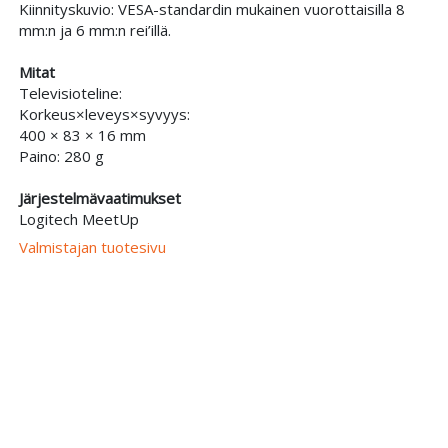
Kiinnityskuvio: VESA-standardin mukainen vuorottaisilla 8
mm:n ja 6 mm:n rei’illä.
Mitat
Televisioteline:
Korkeus×leveys×syvyys:
400 × 83 × 16 mm
Paino: 280 g
Järjestelmävaatimukset
Logitech MeetUp
Valmistajan tuotesivu