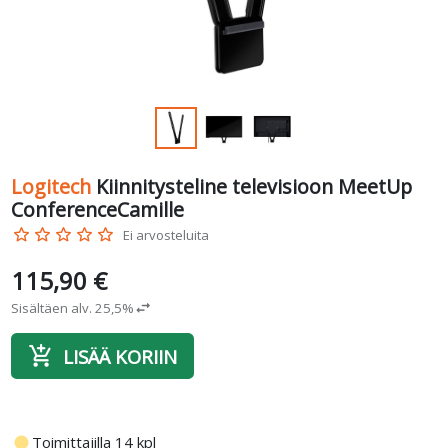
Logitech
Kiinnitysteline televisioon MeetUp
ConferenceCamille
star_border
star_border
star_border
star_border
star_border
Ei arvosteluita
115,90 €
Sisältäen alv. 25,5%
swap_horiz
add_shopping_cart
LISÄÄ KORIIN
fiber_manual_record
Toimittajilla 14 kpl