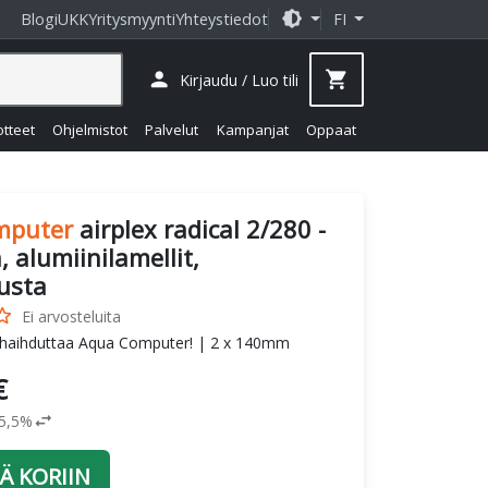
brightness_medium
Blogi
UKK
Yritysmyynti
Yhteystiedot
FI
person
shopping_cart
Kirjaudu / Luo tili
otteet
Ohjelmistot
Palvelut
Kampanjat
Oppaat
mputer
airplex radical 2/280 -
, alumiinilamellit,
usta
_border
Ei arvosteluita
haihduttaa Aqua Computer! | 2 x 140mm
€
swap_horiz
25,5%
Ä KORIIN