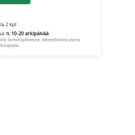
la 2 kpl
sä:
n. 10-20 arkipäivää
illa toimittajiltamme, lähetettävissä paras
tusajasta.