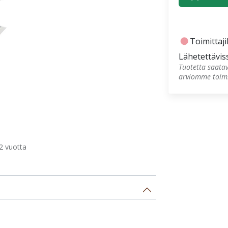
fiber_manual_record
Toimittajil
Lähetettävis
Tuotetta saatav
arviomme toimi
 vuotta