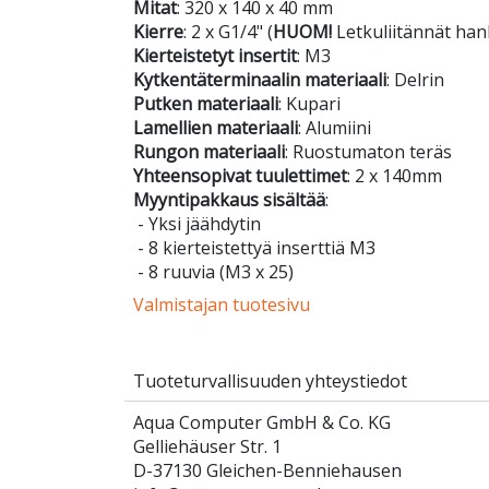
Mitat
: 320 x 140 x 40 mm
Kierre
: 2 x G1/4" (
HUOM!
Letkuliitännät hank
Kierteistetyt insertit
: M3
Kytkentäterminaalin materiaali
: Delrin
Putken materiaali
: Kupari
Lamellien materiaali
: Alumiini
Rungon materiaali
: Ruostumaton teräs
Yhteensopivat tuulettimet
: 2 x 140mm
Myyntipakkaus sisältää
:
- Yksi jäähdytin
- 8 kierteistettyä inserttiä M3
- 8 ruuvia (M3 x 25)
Valmistajan tuotesivu
Tuoteturvallisuuden yhteystiedot
Aqua Computer GmbH & Co. KG
Gelliehäuser Str. 1
D-37130 Gleichen-Benniehausen