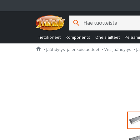
search
Tietokoneet
Komponentit
Oheislaitteet
Pelaam
Jimms.fi
home
Jäähdytys- ja erikoistuotteet
Vesijäähdytys
J