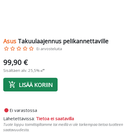
Asus
Takuulaajennus pelikannettaville
star_border
star_border
star_border
star_border
star_border
Ei arvosteluita
99,90 €
Sisältäen alv. 25,5%
swap_horiz
add_shopping_cart
LISÄÄ KORIIN
fiber_manual_record
Ei varastossa
Lähetettävissä:
Tietoa ei saatavilla
Tuote loppu toimittajiltamme tai meillä ei ole tarkempaa tietoa tuotteen
saatavuudesta.