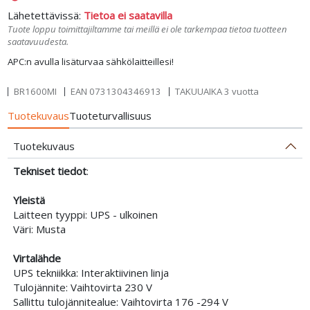
Lähetettävissä:
Tietoa ei saatavilla
Tuote loppu toimittajiltamme tai meillä ei ole tarkempaa tietoa tuotteen
saatavuudesta.
APC:n avulla lisäturvaa sähkölaitteillesi!
BR1600MI
EAN
0731304346913
TAKUUAIKA 3 vuotta
Tuotekuvaus
Tuoteturvallisuus
Tuotekuvaus
Tekniset tiedot
:
Yleistä
Laitteen tyyppi: UPS - ulkoinen
Väri: Musta
Virtalähde
UPS tekniikka: Interaktiivinen linja
Tulojännite: Vaihtovirta 230 V
Sallittu tulojännitealue: Vaihtovirta 176 -294 V