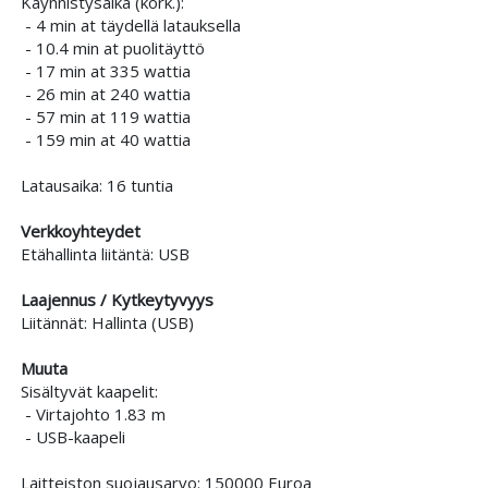
Käynnistysaika (kork.):
- 4 min at täydellä latauksella
- 10.4 min at puolitäyttö
- 17 min at 335 wattia
- 26 min at 240 wattia
- 57 min at 119 wattia
- 159 min at 40 wattia
Latausaika: 16 tuntia
Verkkoyhteydet
Etähallinta liitäntä: USB
Laajennus / Kytkeytyvyys
Liitännät: Hallinta (USB)
Muuta
Sisältyvät kaapelit:
- Virtajohto 1.83 m
- USB-kaapeli
Laitteiston suojausarvo: 150000 Euroa