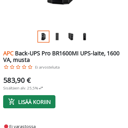
APC
Back-UPS Pro BR1600MI UPS-laite, 1600
VA, musta
star_border
star_border
star_border
star_border
star_border
Ei arvosteluita
583,90 €
Sisältäen alv. 25,5%
swap_horiz
add_shopping_cart
LISÄÄ KORIIN
fiber_manual_record
Ei varastossa