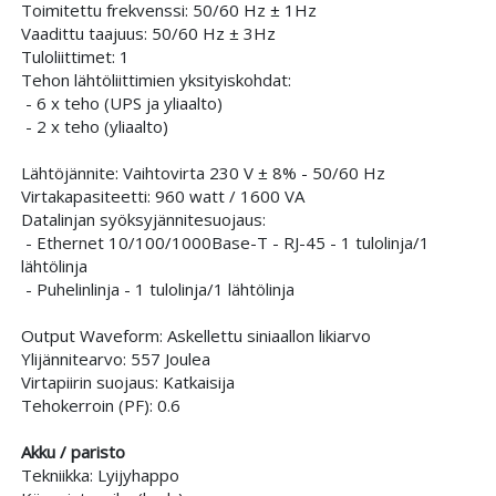
Toimitettu frekvenssi: 50/60 Hz ± 1Hz
Vaadittu taajuus: 50/60 Hz ± 3Hz
Tuloliittimet: 1
Tehon lähtöliittimien yksityiskohdat:
- 6 x teho (UPS ja yliaalto)
- 2 x teho (yliaalto)
Lähtöjännite: Vaihtovirta 230 V ± 8% - 50/60 Hz
Virtakapasiteetti: 960 watt / 1600 VA
Datalinjan syöksyjännitesuojaus:
- Ethernet 10/100/1000Base-T - RJ-45 - 1 tulolinja/1
lähtölinja
- Puhelinlinja - 1 tulolinja/1 lähtölinja
Output Waveform: Askellettu siniaallon likiarvo
Ylijännitearvo: 557 Joulea
Virtapiirin suojaus: Katkaisija
Tehokerroin (PF): 0.6
Akku / paristo
Tekniikka: Lyijyhappo