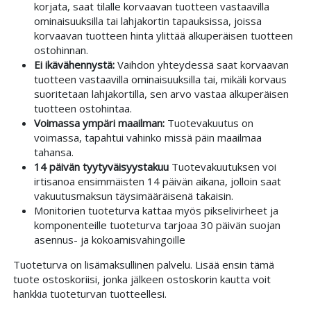
korjata, saat tilalle korvaavan tuotteen vastaavilla
ominaisuuksilla tai lahjakortin tapauksissa, joissa
korvaavan tuotteen hinta ylittää alkuperäisen tuotteen
ostohinnan.
Ei ikävähennystä:
Vaihdon yhteydessä saat korvaavan
tuotteen vastaavilla ominaisuuksilla tai, mikäli korvaus
suoritetaan lahjakortilla, sen arvo vastaa alkuperäisen
tuotteen ostohintaa.
Voimassa ympäri maailman:
Tuotevakuutus on
voimassa, tapahtui vahinko missä päin maailmaa
tahansa.
14 päivän tyytyväisyystakuu
Tuotevakuutuksen voi
irtisanoa ensimmäisten 14 päivän aikana, jolloin saat
vakuutusmaksun täysimääräisenä takaisin.
Monitorien tuoteturva kattaa myös pikselivirheet ja
komponenteille tuoteturva tarjoaa 30 päivän suojan
asennus- ja kokoamisvahingoille
Tuoteturva on lisämaksullinen palvelu. Lisää ensin tämä
tuote ostoskoriisi, jonka jälkeen ostoskorin kautta voit
hankkia tuoteturvan tuotteellesi.