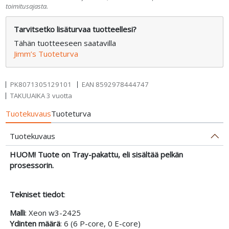
toimitusajasta.
Tarvitsetko lisäturvaa tuotteellesi?
Tähän tuotteeseen saatavilla
Jimm’s Tuoteturva
PK8071305129101
EAN
8592978444747
TAKUUAIKA 3 vuotta
Tuotekuvaus
Tuoteturva
Tuotekuvaus
HUOM! Tuote on Tray-pakattu, eli sisältää pelkän
prosessorin.
Tekniset tiedot
:
Malli
: Xeon w3-2425
Ydinten määrä
: 6 (6 P-core, 0 E-core)