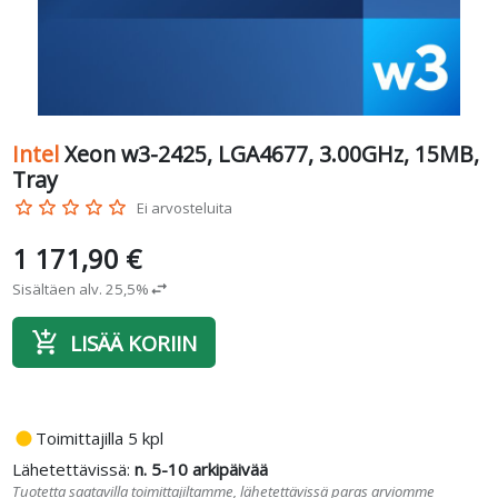
Intel
Xeon w3-2425, LGA4677, 3.00GHz, 15MB,
Tray
star_border
star_border
star_border
star_border
star_border
Ei arvosteluita
1 171,90 €
Sisältäen alv. 25,5%
swap_horiz
add_shopping_cart
LISÄÄ KORIIN
fiber_manual_record
Toimittajilla 5 kpl
Lähetettävissä:
n. 5-10 arkipäivää
Tuotetta saatavilla toimittajiltamme, lähetettävissä paras arviomme