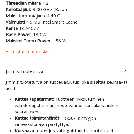
Threadien määrä
: 12
Kellotaajuus
: 3.00 GHz (Base)
Maks. turbotaajuus
: 4.40 GHz
Välimuisti
: 15 MB Intel Smart Cache
Kanta
: LGA4677
Base Power
: 130 W
Maksimi Turbo Power
: 156 W
Valmistajan tuotesivu
Jimm's Tuoteturva
Jimm's tuoteturva on tuotevakuutus joka sisältää seuraavat
asiat:
Kattaa tapaturmat:
Tuotteen rikkoutuminen
vahinkotapahtuman, nestevaurion tai salamaniskun
seurauksena.
Kattaa toimintahäiriöt:
Takuu- ja myyjän
virhevastuuajan päätyttyä.
Korvaava tuote:
Jos vahingoittunutta tuotetta ei