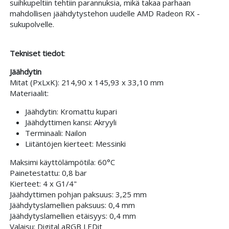
suihkupeltiin tehtiin parannuksia, mikä takaa parhaan
mahdollisen jäähdytystehon uudelle AMD Radeon RX -
sukupolvelle.
Tekniset tiedot
:
Jäähdytin
Mitat (PxLxK): 214,90 x 145,93 x 33,10 mm
Materiaalit:
Jäähdytin: Kromattu kupari
Jäähdyttimen kansi: Akryyli
Terminaali: Nailon
Liitäntöjen kierteet: Messinki
Maksimi käyttölämpötila: 60°C
Painetestattu: 0,8 bar
Kierteet: 4 x G1/4"
Jäähdyttimen pohjan paksuus: 3,25 mm
Jäähdytyslamellien paksuus: 0,4 mm
Jäähdytyslamellien etäisyys: 0,4 mm
Valaisu: Digital aRGB LEDit