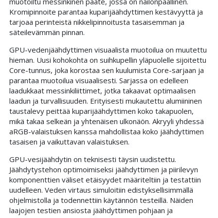
muotoiltu messinkinen pääte, jossa on nailonpäällinen.
Kromipinnoite parantaa kuparijäähdyttimen kestävyyttä ja
tarjoaa perinteistä nikkelipinnoitusta tasaisemman ja
säteilevämmän pinnan.
GPU-vedenjäähdyttimen visuaalista muotoilua on muutettu
hieman. Uusi kohokohta on suihkupellin yläpuolelle sijoitettu
Core-tunnus, joka korostaa sen kuulumista Core-sarjaan ja
parantaa muotoilua visuaalisesti. Sarjassa on edelleen
laadukkaat messinkiliittimet, jotka takaavat optimaalisen
laadun ja turvallisuuden. Erityisesti mukautettu alumiininen
taustalevy peittää kuparijäähdyttimen koko takapuolen,
mikä takaa selkeän ja yhtenäisen ulkonäön. Akryyli yhdessä
aRGB-valaistuksen kanssa mahdollistaa koko jäähdyttimen
tasaisen ja vaikuttavan valaistuksen.
GPU-vesijäähdytin on teknisesti täysin uudistettu.
Jäähdytystehon optimoimiseksi jäähdyttimen ja piirilevyn
komponenttien väliset etäisyydet määriteltiin ja testattiin
uudelleen. Veden virtaus simuloitiin edistyksellisimmällä
ohjelmistolla ja todennettiin käytännön testeillä. Näiden
laajojen testien ansiosta jäähdyttimen pohjaan ja