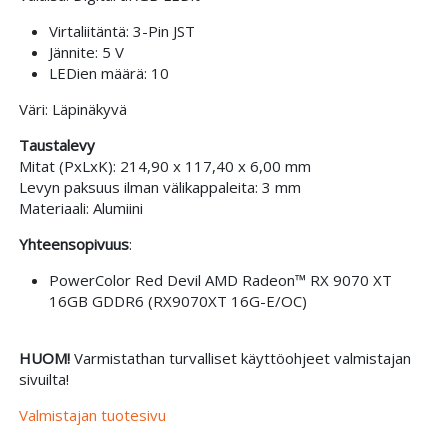
Virtaliitäntä: 3-Pin JST
Jännite: 5 V
LEDien määrä: 10
Väri: Läpinäkyvä
Taustalevy
Mitat (PxLxK): 214,90 x 117,40 x 6,00 mm
Levyn paksuus ilman välikappaleita: 3 mm
Materiaali: Alumiini
Yhteensopivuus
:
PowerColor Red Devil AMD Radeon™ RX 9070 XT
16GB GDDR6 (RX9070XT 16G-E/OC)
HUOM!
Varmistathan turvalliset käyttöohjeet valmistajan
sivuilta!
Valmistajan tuotesivu