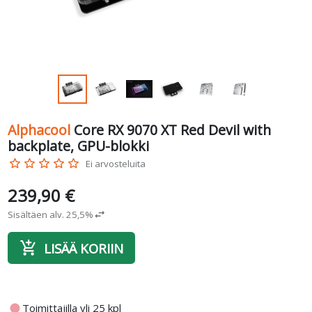
Alphacool
Core RX 9070 XT Red Devil with
backplate, GPU-blokki
star_border
star_border
star_border
star_border
star_border
Ei arvosteluita
239,90 €
Sisältäen alv. 25,5%
swap_horiz
add_shopping_cart
LISÄÄ KORIIN
fiber_manual_record
Toimittajilla yli 25 kpl