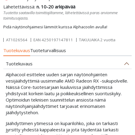
Lähetettävissä:
n. 10-20 arkipäivää
Tuotetta saatavilla toimittajiltamme, lähetettävissä paras arviomme
toimitusajasta.
Pidä näytönohjaimesi lämmöt kurissa Alphacoolin avulla!
AT1026564
EAN
4250197147811
TAKUUAIKA 2 vuotta
Tuotekuvaus
Tuoteturvallisuus
Tuotekuvaus
Alphacool esittelee uuden sarjan näytönohjainten
vesijäähdyttimiä uusimmalle AMD Radeon RX -sukupolvelle.
Näissä Core-tuotesarjaan kuuluvissa jäähdyttimissä
yhdistyvät korkein laatu ja poikkeuksellinen suorituskyky.
Optimoidun teknisen suunnittelun ansiosta nämä
näytönohjainjäähdyttimet tarjoavat erinomaisen
jäähdytystehon.
Jäähdyttimen ytimessä on kuparilohko, joka on tarkasti
jyrsitty yhdestä kappaleesta ja jota täydentää tarkasti