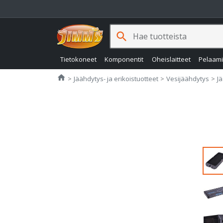
search
Tietokoneet
Komponentit
Oheislaitteet
Pelaam
Jimms.fi
home
Jäähdytys- ja erikoistuotteet
Vesijäähdytys
J