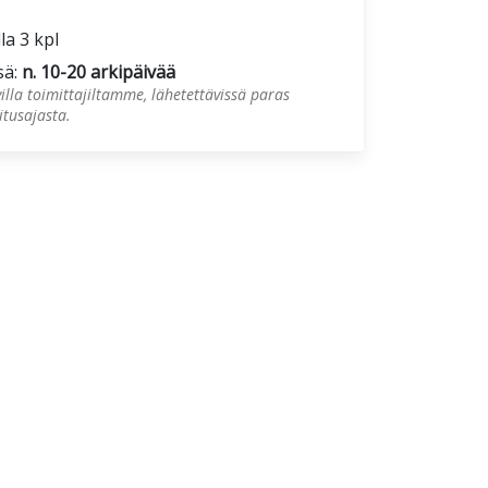
la 3 kpl
sä:
n. 10-20 arkipäivää
illa toimittajiltamme, lähetettävissä paras
tusajasta.