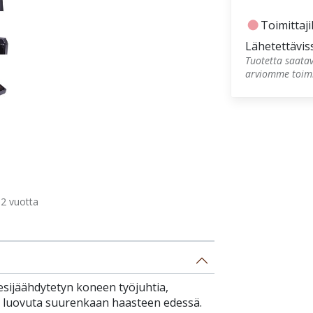
fiber_manual_record
Toimittajil
Lähetettävis
Tuotetta saatav
arviomme toimi
2 vuotta
esijäähdytetyn koneen työjuhtia,
ei luovuta suurenkaan haasteen edessä.