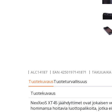
ALC14187
EAN
4250197141871
TAKUUAIKA 
Tuotekuvaus
Tuoteturvallisuus
Tuotekuvaus
NexXxoS XT45 jäähdyttimet ovat jokaisen v
hommansa hoitavia luottopalikoita, jotka 