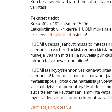
Kun tarvitset hinta-laatu-tehosuhteeltaan 
valintasi!
Tekniset tiedot
Koko
: 402 x 182 x 45mm, 1590g
Letkuliitäntä
: G1/4 kierre.
HUOM!
mukana ei t
erikseen
letkuliittimet
osiosta!
HUOM!
Useissa jäähdyttimissä toimitetaan 
asennuksia varten.
Tarkista ennen kiristämi
ruuveja!
Väärän mittaisilla ruuveilla puhkai
takuun tai virhevastuun piiriin!
HUOM!
Jäähdytyskennon vesikanavat pitää h
asennusta! Kennon sisään on saattanut jäädä 
metallisilppua, jotka ovat haitallisia ja voiv
vesijäähdytyskomponentteja! Mahdollisimm
suosittelemme käyttämään lämmintä vettä, s
myös veden virtaussuuntaa kannattaa välill
Valmistajan tuotesivu