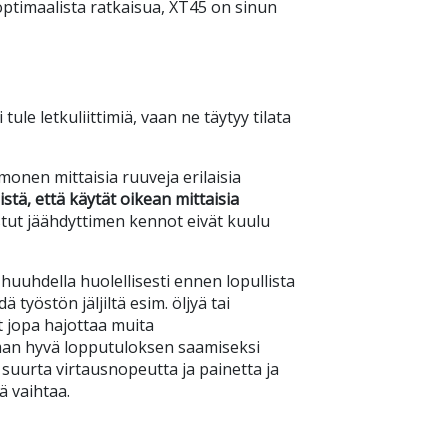
optimaalista ratkaisua, XT45 on sinun
ule letkuliittimiä, vaan ne täytyy tilata
monen mittaisia ruuveja erilaisia
stä, että käytät oikean mittaisia
stut jäähdyttimen kennot eivät kuulu
uuhdella huolellisesti ennen lopullista
työstön jäljiltä esim. öljyä tai
at jopa hajottaa muita
an hyvä lopputuloksen saamiseksi
uurta virtausnopeutta ja painetta ja
ä vaihtaa.