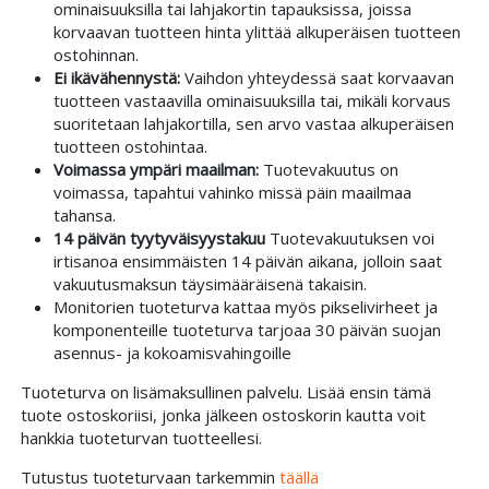
ominaisuuksilla tai lahjakortin tapauksissa, joissa
korvaavan tuotteen hinta ylittää alkuperäisen tuotteen
ostohinnan.
Ei ikävähennystä:
Vaihdon yhteydessä saat korvaavan
tuotteen vastaavilla ominaisuuksilla tai, mikäli korvaus
suoritetaan lahjakortilla, sen arvo vastaa alkuperäisen
tuotteen ostohintaa.
Voimassa ympäri maailman:
Tuotevakuutus on
voimassa, tapahtui vahinko missä päin maailmaa
tahansa.
14 päivän tyytyväisyystakuu
Tuotevakuutuksen voi
irtisanoa ensimmäisten 14 päivän aikana, jolloin saat
vakuutusmaksun täysimääräisenä takaisin.
Monitorien tuoteturva kattaa myös pikselivirheet ja
komponenteille tuoteturva tarjoaa 30 päivän suojan
asennus- ja kokoamisvahingoille
Tuoteturva on lisämaksullinen palvelu. Lisää ensin tämä
tuote ostoskoriisi, jonka jälkeen ostoskorin kautta voit
hankkia tuoteturvan tuotteellesi.
Tutustus tuoteturvaan tarkemmin
täällä