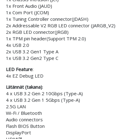
1x Front Audio (JAUD)
1x Com Port (JCOM)
1x Tuning Controller connector(JDASH)
2x Addressable V2 RGB LED connector (JARGB_V2)
2x RGB LED connector(JRGB)
1x TPM pin header(Support TPM 2.0)
4x USB 2.0
2x USB 3.2 Gen1 Type A
1x USB 3.2 Gen2 Type C
LED Feature
:
4x EZ Debug LED
Liitännät (takana)
:
4 x USB 3.2 Gen 2 10Gbps (Type-A)
4 x USB 3.2 Gen 1 5Gbps (Type-A)
2.5G LAN
Wi-Fi / Bluetooth
Audio connectors
Flash BIOS Button
DisplayPort
HDMI™