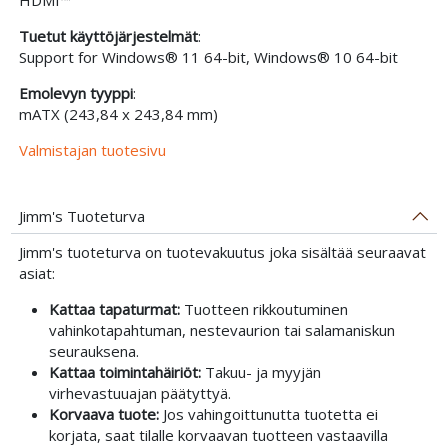
Tuetut käyttöjärjestelmät
:
Support for Windows® 11 64-bit, Windows® 10 64-bit
Emolevyn tyyppi
:
mATX (243,84 x 243,84 mm)
Valmistajan tuotesivu
Jimm's Tuoteturva
Jimm's tuoteturva on tuotevakuutus joka sisältää seuraavat
asiat:
Kattaa tapaturmat:
Tuotteen rikkoutuminen
vahinkotapahtuman, nestevaurion tai salamaniskun
seurauksena.
Kattaa toimintahäiriöt:
Takuu- ja myyjän
virhevastuuajan päätyttyä.
Korvaava tuote:
Jos vahingoittunutta tuotetta ei
korjata, saat tilalle korvaavan tuotteen vastaavilla