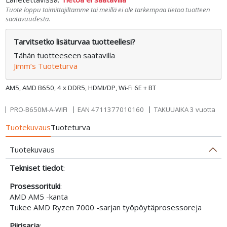
Tuote loppu toimittajiltamme tai meillä ei ole tarkempaa tietoa tuotteen
saatavuudesta.
Tarvitsetko lisäturvaa tuotteellesi?
Tähän tuotteeseen saatavilla
Jimm’s Tuoteturva
AM5, AMD B650, 4 x DDR5, HDMI/DP, Wi-Fi 6E + BT
PRO-B650M-A-WIFI
EAN
4711377010160
TAKUUAIKA 3 vuotta
Tuotekuvaus
Tuoteturva
Tuotekuvaus
Tekniset tiedot
:
Prosessorituki
:
AMD AM5 -kanta
Tukee AMD Ryzen 7000 -sarjan työpöytäprosessoreja
Piirisarja
: