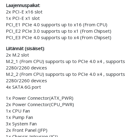
Laajennuspaikat
:
2x PCI-E x16 slot
1x PCI-E x1 slot
PCI_E1 PCIe 4.0 supports up to x16 (From CPU)
PCI_E2 PCIe 3.0 supports up to x1 (From Chipset)
PCI_E3 PCIe 4.0 supports up to x4 (From Chipset)
Liitännät (sisäiset)
:
2x M.2 slot
M.2_1 (From CPU) supports up to PCIe 4.0 x4 , supports
2280/2260 devices
M.2_2 (From CPU) supports up to PCIe 4.0 x4 , supports
2280/2260 devices
4x SATA 6G port
1x Power Connector(ATX_PWR)
2x Power Connector(CPU_PWR)
1x CPU Fan
1x Pump Fan
3x System Fan
2x Front Panel (JFP)
1x Chassis Intrusion (JCI)