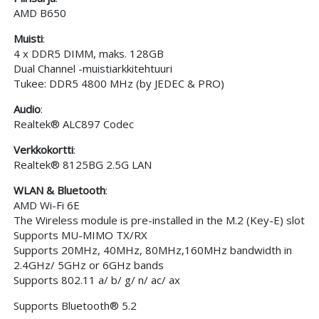
AMD B650
Muisti
:
4 x DDR5 DIMM, maks. 128GB
Dual Channel -muistiarkkitehtuuri
Tukee: DDR5 4800 MHz (by JEDEC & PRO)
Audio
:
Realtek® ALC897 Codec
Verkkokortti
:
Realtek® 8125BG 2.5G LAN
WLAN & Bluetooth
:
AMD Wi-Fi 6E
The Wireless module is pre-installed in the M.2 (Key-E) slot
Supports MU-MIMO TX/RX
Supports 20MHz, 40MHz, 80MHz,160MHz bandwidth in
2.4GHz/ 5GHz or 6GHz bands
Supports 802.11 a/ b/ g/ n/ ac/ ax
Supports Bluetooth® 5.2