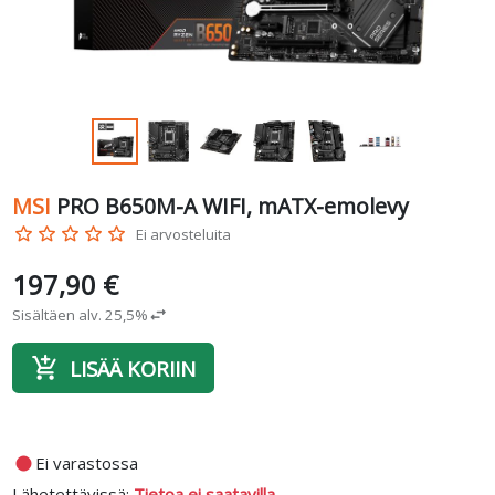
MSI
PRO B650M-A WIFI, mATX-emolevy
star_border
star_border
star_border
star_border
star_border
Ei arvosteluita
197,90 €
Sisältäen alv. 25,5%
swap_horiz
add_shopping_cart
LISÄÄ KORIIN
fiber_manual_record
Ei varastossa
Lähetettävissä:
Tietoa ei saatavilla