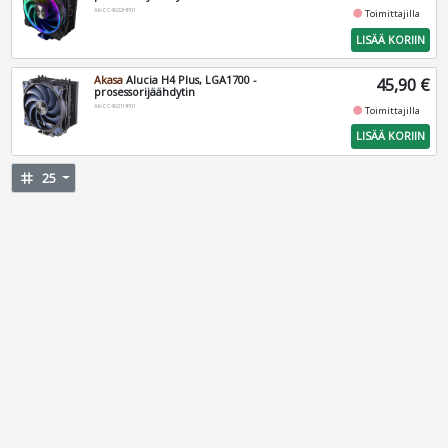
AK-CC4022HP01
fiber_manual_record
Toimittajilla
LISÄÄ KORIIN
Akasa
Alucia H4 Plus, LGA1700 -
45,90 €
prosessorijäähdytin
AK-CC4021HP01
fiber_manual_record
Toimittajilla
LISÄÄ KORIIN
tag
25