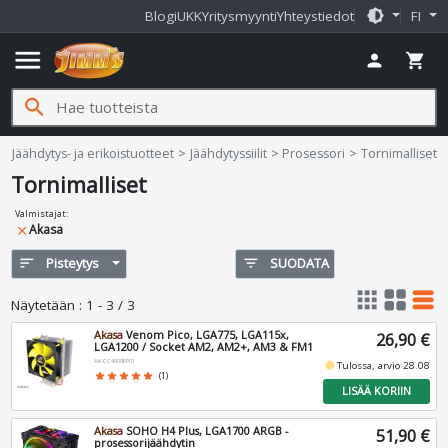
brightness_medium
Blogi
UKK
Yritysmyynti
Yhteystiedot
FI
menu
person
shopping_cart
search
Jimms.fi
Jäähdytys- ja erikoistuotteet
Jäähdytyssiilit
Prosessori
Tornimalliset
Tornimalliset
Valmistajat
:
Akasa
close
sort
Pisteytys
filter_list
SUODATA
apps
grid_view
table_rows
Näytetään
:
1 - 3 / 3
Akasa
Venom Pico, LGA775, LGA115x,
26,90 €
LGA1200 / Socket AM2, AM2+, AM3 & FM1
AK-CC4009EP01
fiber_manual_record
Tulossa, arvio 28.08
star
star
star
star
star
(1)
LISÄÄ KORIIN
Akasa
SOHO H4 Plus, LGA1700 ARGB -
51,90 €
prosessorijäähdytin