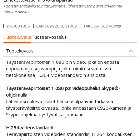
Tuotetta saatavilla toimittajiltamme, lähetettävissä paras arviomme
toimitusajasta.
960-001055
EAN
5099206061309
TAKUUAIKA 2 vuotta
Tuotekuvaus
Tuotearvostelut
Tuotekuvaus
Täysteräväpiirtoinen 1 080 p:n video, joka on entistä
nopeampi ja sujuvampi ja joka toimii useammissa
tietokoneissa H.264-videostandardin ansiosta.
Täysteräväpiirtoiset 1 080 p:n videopuhelut Skype®-
ohjelmalla
Läheisesi näkevät sinut henkeäsalpaavan tarkassa
täysteräväpiirtokuvassa, jonka ainoastaan C920-kamera ja
Skype-ohjelma pystyvät tarjoamaan.
H.264-videostandardi
Teräväpiirtoisten videoiden standardin, H.264-koodauksen,