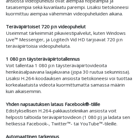
ansiosta videopuhelusi ovat aiempaa nopeampia ja
tasaisempia sekä kuvanlaatu parempi. Lisäksi tietokoneesi
kuormittuu aiempaa vähemmän videopuheluiden aikana.
Teräväpiirtoiset 720 p:n videopuhelut
Useimmat tärkeimmät pikaviestipalvelut, kuten Windows
Live™ Messenger, ja Logitech Vid HD tarjoavat 720 p:n
teräväpiirtoisia videopuheluita.
1 080 p:n täysteräväpiirtotallennus
Voit tallentaa 1 080 p:n täysteräväpiirtovideoita
henkeäsalpaavana laajakuvana (jopa 30 ruutua sekunnissa).
Lisäksi H.264-koodauksen ansiosta tietokoneesi voi tuottaa
korkealaatuista videota kuormittumatta samassa määrin
kuin aikaisemmin.
Yhden napsautuksen lataus Facebook®-tilille
Edistyksellisen H.264-pakkaustekniikan ansiosta voit
helposti taltioida teräväpiirtovideon (1 080 p) ja ladata sen
hetkessä Facebook-, Twitter™- tai YouTube™-tileille.
Automaattinen tarkennus