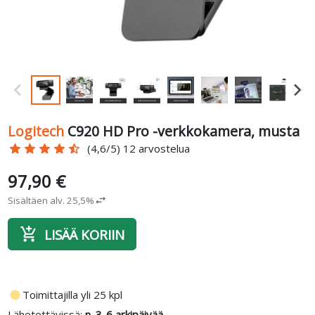
Logitech
C920 HD Pro -verkkokamera, musta
star
star
star
star
star_half
(4,6/5) 12 arvostelua
97,90 €
Sisältäen alv. 25,5%
swap_horiz
add_shopping_cart
LISÄÄ KORIIN
fiber_manual_record
Toimittajilla yli 25 kpl
Lähetettävissä:
n. 3-6 arkipäivää