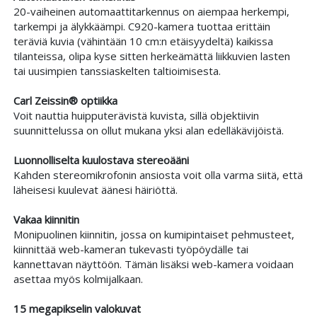
20-vaiheinen automaattitarkennus on aiempaa herkempi,
tarkempi ja älykkäämpi. C920-kamera tuottaa erittäin
teräviä kuvia (vähintään 10 cm:n etäisyydeltä) kaikissa
tilanteissa, olipa kyse sitten herkeämättä liikkuvien lasten
tai uusimpien tanssiaskelten taltioimisesta.
Carl Zeissin® optiikka
Voit nauttia huipputerävistä kuvista, sillä objektiivin
suunnittelussa on ollut mukana yksi alan edelläkävijöistä.
Luonnolliselta kuulostava stereoääni
Kahden stereomikrofonin ansiosta voit olla varma siitä, että
läheisesi kuulevat äänesi häiriöttä.
Vakaa kiinnitin
Monipuolinen kiinnitin, jossa on kumipintaiset pehmusteet,
kiinnittää web-kameran tukevasti työpöydälle tai
kannettavan näyttöön. Tämän lisäksi web-kamera voidaan
asettaa myös kolmijalkaan.
15 megapikselin valokuvat