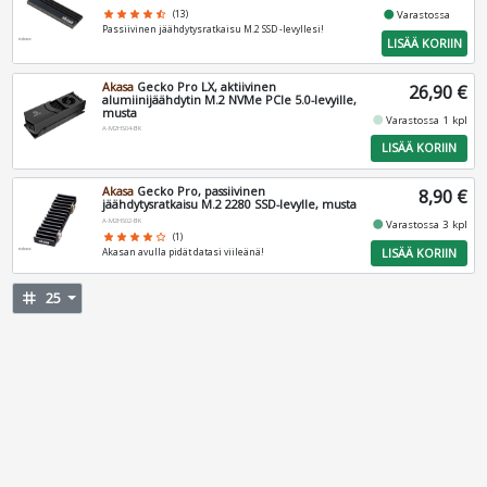
fiber_manual_record
star
star
star
star
star_half
(13)
Varastossa
Passiivinen jäähdytysratkaisu M.2 SSD -levyllesi!
LISÄÄ KORIIN
Akasa
Gecko Pro LX, aktiivinen
26,90 €
alumiinijäähdytin M.2 NVMe PCIe 5.0-levyille,
musta
fiber_manual_record
Varastossa 1 kpl
A-M2HS04-BK
LISÄÄ KORIIN
Akasa
Gecko Pro, passiivinen
8,90 €
jäähdytysratkaisu M.2 2280 SSD-levylle, musta
A-M2HS02-BK
fiber_manual_record
Varastossa 3 kpl
star
star
star
star
star_border
(1)
LISÄÄ KORIIN
Akasan avulla pidät datasi viileänä!
tag
25