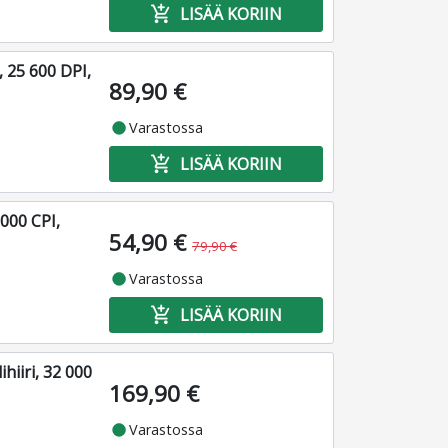
add_shopping_cart
LISÄÄ KORIIN
 25 600 DPI,
89,90 €
fiber_manual_record
Varastossa
add_shopping_cart
LISÄÄ KORIIN
 000 CPI,
54,90 €
79,90 €
fiber_manual_record
Varastossa
add_shopping_cart
LISÄÄ KORIIN
iiri, 32 000
169,90 €
fiber_manual_record
Varastossa