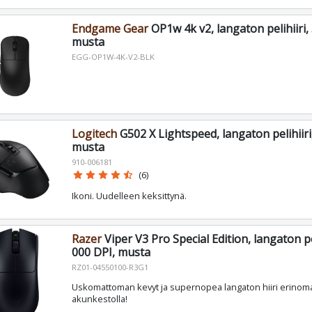
Endgame Gear
OP1w 4k v2, langaton pelihiiri,
musta
EGG-OP1W-4K-V2-BLK
Logitech
G502 X Lightspeed, langaton pelihiiri
musta
910-006181
star
star
star
star
star_half
(6)
Ikoni. Uudelleen keksittynä.
Razer
Viper V3 Pro Special Edition, langaton pel
000 DPI, musta
RZ01-04550100-R3G1
Uskomattoman kevyt ja supernopea langaton hiiri erinoma
akunkestolla!