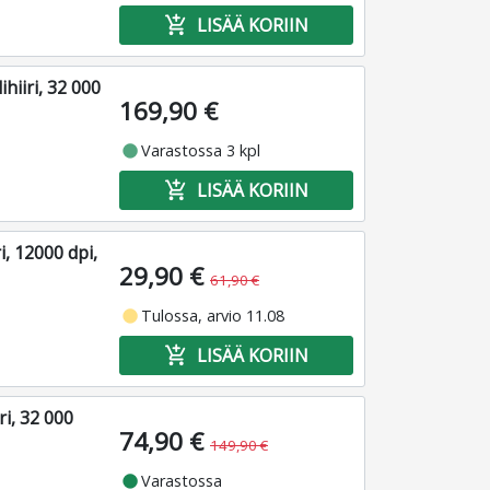
add_shopping_cart
LISÄÄ KORIIN
iiri, 32 000
169,90 €
fiber_manual_record
Varastossa 3 kpl
add_shopping_cart
LISÄÄ KORIIN
, 12000 dpi,
29,90 €
61,90 €
fiber_manual_record
Tulossa, arvio 11.08
add_shopping_cart
LISÄÄ KORIIN
i, 32 000
74,90 €
149,90 €
fiber_manual_record
Varastossa