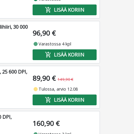
add_shopping_cart
LISÄÄ KORIIN
hiiri, 30 000
96,90 €
fiber_manual_record
Varastossa 4 kpl
add_shopping_cart
LISÄÄ KORIIN
, 25 600 DPI,
89,90 €
149,90 €
fiber_manual_record
Tulossa, arvio 12.08
add_shopping_cart
LISÄÄ KORIIN
0 DPI,
160,90 €