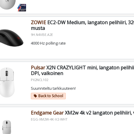
ZOWIE
EC2-DW Medium, langaton pelihiiri, 32
musta
9H.N4VBE.A2E
4000 Hz polling rate
Pulsar
X2N CRAZYLIGHT mini, langaton pelihiir
DPI, valkoinen
PX2NCL102
Suunniteltu tarkkuuteen!
Back to School
local_offer
Endgame Gear
XM2w 4k v2 langaton pelihiiri,
EGG-XM2W-4K-V2-WHT