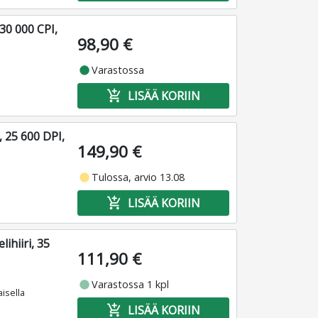
 30 000 CPI,
98,90 €
fiber_manual_record
Varastossa
add_shopping_cart
LISÄÄ KORIIN
, 25 600 DPI,
149,90 €
fiber_manual_record
Tulossa, arvio 13.08
add_shopping_cart
LISÄÄ KORIIN
ihiiri, 35
111,90 €
fiber_manual_record
Varastossa 1 kpl
isella
add_shopping_cart
LISÄÄ KORIIN