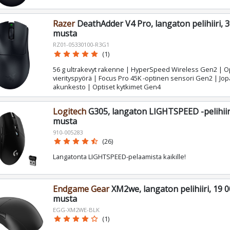
Razer
DeathAdder V4 Pro, langaton pelihiiri, 3
musta
RZ01-05330100-R3G1
star
star
star
star
star
(1)
56 g ultrakevyt rakenne | HyperSpeed Wireless Gen2 | O
vierityspyörä | Focus Pro 45K -optinen sensori Gen2 | Jop
akunkesto | Optiset kytkimet Gen4
Logitech
G305, langaton LIGHTSPEED -pelihiiri
musta
910-005283
star
star
star
star
star_half
(26)
Langatonta LIGHTSPEED-pelaamista kaikille!
Endgame Gear
XM2we, langaton pelihiiri, 19 0
musta
EGG-XM2WE-BLK
star
star
star
star
star_border
(1)