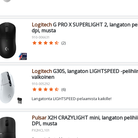
Logitech
G PRO X SUPERLIGHT 2, langaton pelih
dpi, musta
910-006631
star
star
star
star
star_half
(2)
Logitech
G305, langaton LIGHTSPEED -pelihiiri
valkoinen
910-005292
star
star
star
star
star_half
(6)
Langatonta LIGHTSPEED-pelaamista kaikille!
Pulsar
X2H CRAZYLIGHT mini, langaton pelihiir
DPI, musta
PX2HCL101