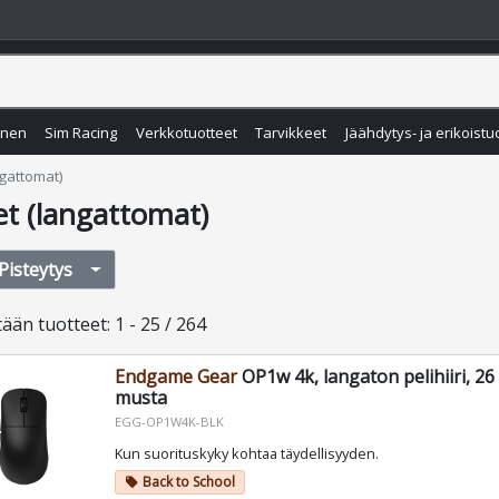
inen
Sim Racing
Verkkotuotteet
Tarvikkeet
Jäähdytys- ja erikoistu
ngattomat)
et (langattomat)
Pisteytys
tään
tuotteet
:
1 - 25 / 264
Endgame Gear
OP1w 4k, langaton pelihiiri, 26
musta
EGG-OP1W4K-BLK
Kun suorituskyky kohtaa täydellisyyden.
Back to School
local_offer