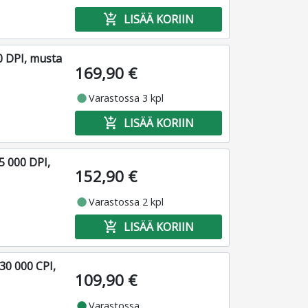
add_shopping_cart
LISÄÄ KORIIN
00 DPI, musta
169,90 €
fiber_manual_record
Varastossa 3 kpl
add_shopping_cart
LISÄÄ KORIIN
35 000 DPI,
152,90 €
fiber_manual_record
Varastossa 2 kpl
add_shopping_cart
LISÄÄ KORIIN
 30 000 CPI,
109,90 €
fiber_manual_record
Varastossa