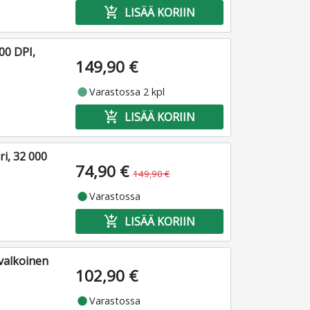
add_shopping_cart
LISÄÄ KORIIN
00 DPI,
149,90 €
fiber_manual_record
Varastossa 2 kpl
add_shopping_cart
LISÄÄ KORIIN
i, 32 000
74,90 €
149,90 €
fiber_manual_record
Varastossa
add_shopping_cart
LISÄÄ KORIIN
 valkoinen
102,90 €
fiber_manual_record
Varastossa