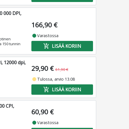
0 000 DPI,
166,90 €
fiber_manual_record
Varastossa
ptinen
a 150 tunnin
add_shopping_cart
LISÄÄ KORIIN
, 12000 dpi,
29,90 €
61,90 €
fiber_manual_record
Tulossa, arvio 13.08
add_shopping_cart
LISÄÄ KORIIN
00 CPI,
60,90 €
fiber_manual_record
Varastossa