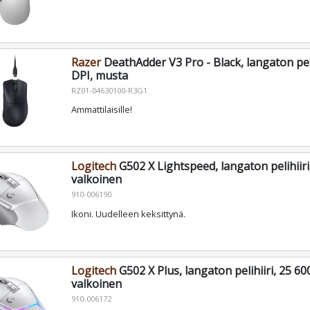
Razer
DeathAdder V3 Pro - Black, langaton peli
DPI, musta
RZ01-04630100-R3G1
Ammattilaisille!
Logitech
G502 X Lightspeed, langaton pelihiiri
valkoinen
910-006190
Ikoni. Uudelleen keksittynä.
Logitech
G502 X Plus, langaton pelihiiri, 25 60
valkoinen
910-006172