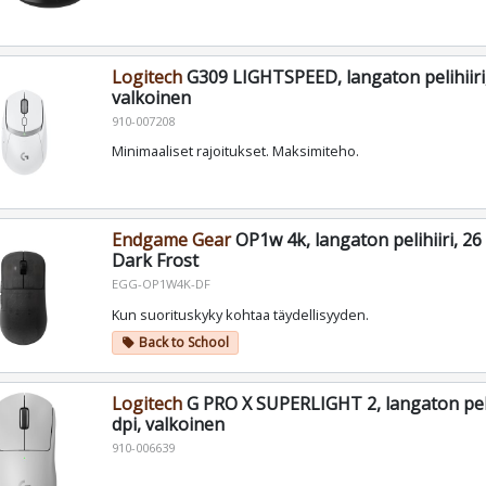
Logitech
G309 LIGHTSPEED, langaton pelihiiri,
valkoinen
910-007208
Minimaaliset rajoitukset. Maksimiteho.
Endgame Gear
OP1w 4k, langaton pelihiiri, 26
Dark Frost
EGG-OP1W4K-DF
Kun suorituskyky kohtaa täydellisyyden.
Back to School
local_offer
Logitech
G PRO X SUPERLIGHT 2, langaton pelih
dpi, valkoinen
910-006639