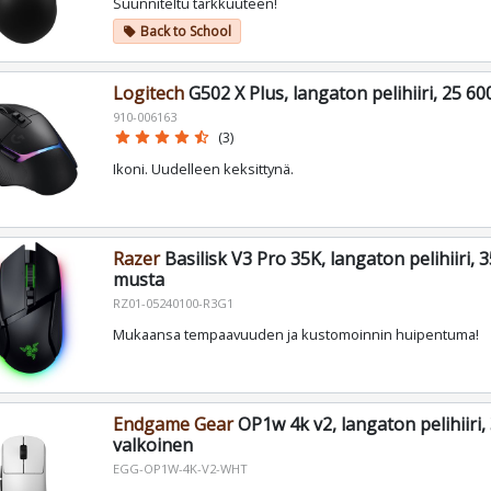
Suunniteltu tarkkuuteen!
Back to School
local_offer
Logitech
G502 X Plus, langaton pelihiiri, 25 6
910-006163
star
star
star
star
star_half
(3)
Ikoni. Uudelleen keksittynä.
Razer
Basilisk V3 Pro 35K, langaton pelihiiri, 
musta
RZ01-05240100-R3G1
Mukaansa tempaavuuden ja kustomoinnin huipentuma!
Endgame Gear
OP1w 4k v2, langaton pelihiiri,
valkoinen
EGG-OP1W-4K-V2-WHT