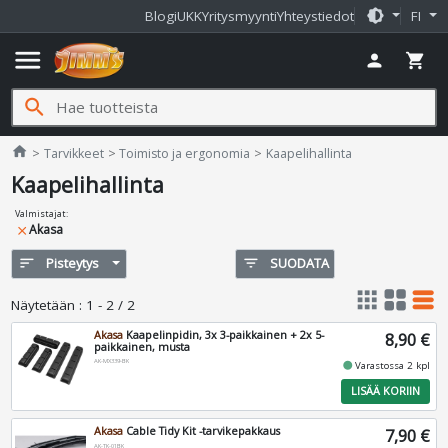
brightness_medium
Blogi
UKK
Yritysmyynti
Yhteystiedot
FI
menu
person
shopping_cart
search
Jimms.fi
home
Tarvikkeet
Toimisto ja ergonomia
Kaapelihallinta
Kaapelihallinta
Valmistajat
:
Akasa
close
sort
Pisteytys
filter_list
SUODATA
apps
grid_view
table_rows
Näytetään
:
1 - 2 / 2
Akasa
Kaapelinpidin, 3x 3-paikkainen + 2x 5-
8,90 €
paikkainen, musta
AK-MX339-BK
fiber_manual_record
Varastossa 2 kpl
LISÄÄ KORIIN
Akasa
Cable Tidy Kit -tarvikepakkaus
7,90 €
AK-TK-01BK