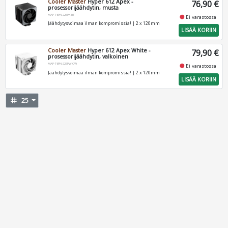
Cooler Master
Hyper 612 Apex -
76,90 €
prosessorijäähdytin, musta
MAP-T6PN-225PK-R1
fiber_manual_record
Ei varastossa
Jäähdytysvoimaa ilman kompromissia! | 2 x 120mm
LISÄÄ KORIIN
Cooler Master
Hyper 612 Apex White -
79,90 €
prosessorijäähdytin, valkoinen
MAP-T6PN-225PW-CW
fiber_manual_record
Ei varastossa
Jäähdytysvoimaa ilman kompromissia! | 2 x 120mm
LISÄÄ KORIIN
tag
25