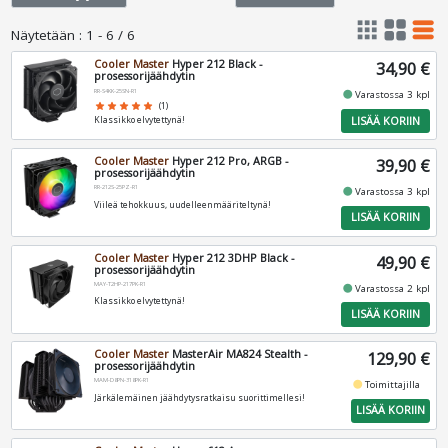
apps
grid_view
table_rows
Näytetään
:
1 - 6 / 6
Cooler Master
Hyper 212 Black -
34,90 €
prosessorijäähdytin
RR-S4KK-25SN-R1
fiber_manual_record
Varastossa 3 kpl
star
star
star
star
star
(1)
LISÄÄ KORIIN
Klassikko elvytettynä!
Cooler Master
Hyper 212 Pro, ARGB -
39,90 €
prosessorijäähdytin
RR-212S-25PZ-R1
fiber_manual_record
Varastossa 3 kpl
Viileä tehokkuus, uudelleenmääriteltynä!
LISÄÄ KORIIN
Cooler Master
Hyper 212 3DHP Black -
49,90 €
prosessorijäähdytin
MAY-T2HP-217PK-R1
fiber_manual_record
Varastossa 2 kpl
Klassikko elvytettynä!
LISÄÄ KORIIN
Cooler Master
MasterAir MA824 Stealth -
129,90 €
prosessorijäähdytin
MAM-D8PN-318PK-R1
fiber_manual_record
Toimittajilla
Järkälemäinen jäähdytysratkaisu suorittimellesi!
LISÄÄ KORIIN