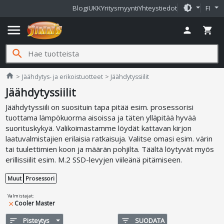
brightness_medium
Blogi
UKK
Yritysmyynti
Yhteystiedot
FI
menu
person
shopping_cart
search
Jimms.fi
home
Jäähdytys- ja erikoistuotteet
Jäähdytyssiilit
Jäähdytyssiilit
Jäähdytyssiili on suosituin tapa pitää esim. prosessorisi
tuottama lämpökuorma aisoissa ja täten ylläpitää hyvää
suorituskykyä. Valikoimastamme löydät kattavan kirjon
laatuvalmistajien erilaisia ratkaisuja. Valitse omasi esim. värin
tai tuulettimien koon ja määrän pohjilta. Täältä löytyvät myös
erillissiilit esim. M.2 SSD-levyjen viileänä pitämiseen.
Muut
Prosessori
Valmistajat
:
Cooler Master
close
sort
Pisteytys
filter_list
SUODATA