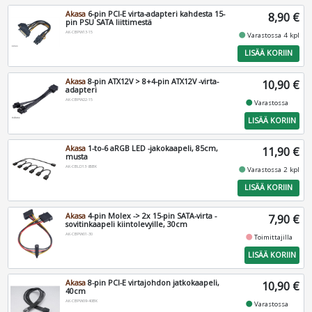
Akasa
6-pin PCI-E virta-adapteri kahdesta 15-
8,90 €
pin PSU SATA liittimestä
AK-CBPW13-15
fiber_manual_record
Varastossa 4 kpl
LISÄÄ KORIIN
Akasa
8-pin ATX12V > 8+4-pin ATX12V -virta-
10,90 €
adapteri
AK-CBPW22-15
fiber_manual_record
Varastossa
LISÄÄ KORIIN
Akasa
1-to-6 aRGB LED -jakokaapeli, 85cm,
11,90 €
musta
AK-CBLD13-85BK
fiber_manual_record
Varastossa 2 kpl
LISÄÄ KORIIN
Akasa
4-pin Molex -> 2x 15-pin SATA-virta -
7,90 €
sovitinkaapeli kiintolevyille, 30cm
AK-CBPW01-30
fiber_manual_record
Toimittajilla
LISÄÄ KORIIN
Akasa
8-pin PCI-E virtajohdon jatkokaapeli,
10,90 €
40cm
AK-CBPW09-40BK
fiber_manual_record
Varastossa