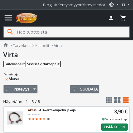
brightness_medium
Blogi
UKK
Yritysmyynti
Yhteystiedot
FI
menu
person
shopping_cart
search
Jimms.fi
home
Tarvikkeet
Kaapelit
Virta
Virta
Laitekaapelit
Sisäiset virtakaapelit
Valmistajat
:
Akasa
close
sort
Pisteytys
filter_list
SUODATA
apps
grid_view
table_rows
Näytetään
:
1 - 8 / 8
Akasa
SATA-virtakaapelin jakaja
8,90 €
AK-CBPW05-30
fiber_manual_record
star
star
star
star
star_border
(1)
Varastossa 2 kpl
LISÄÄ KORIIN