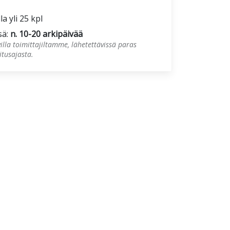
la yli 25 kpl
sä:
n. 10-20 arkipäivää
illa toimittajiltamme, lähetettävissä paras
tusajasta.