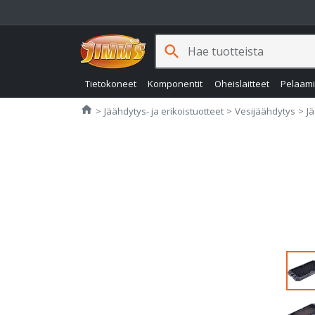
search
Tietokoneet
Komponentit
Oheislaitteet
Pelaam
Jimms.fi
home
Jäähdytys- ja erikoistuotteet
Vesijäähdytys
J