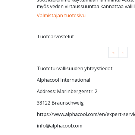
myös veden virtaussuuntaa kannattaa välill
Valmistajan tuotesivu
Tuotearvostelut
«
‹
Tuoteturvallisuuden yhteystiedot
Alphacool International
Address: Marinbergerstr. 2
38122 Braunschweig
https://www.alphacool.com/en/expert-serv
info@alphacool.com