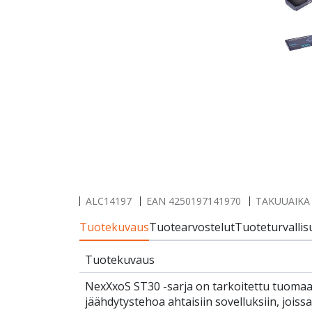
ALC14197
EAN
4250197141970
TAKUUAIKA 
Tuotekuvaus
Tuotearvostelut
Tuoteturvallis
Tuotekuvaus
NexXxoS ST30 -sarja on tarkoitettu tuoma
jäähdytystehoa ahtaisiin sovelluksiin, joiss