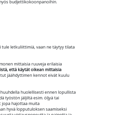
 myös budjettikokoonpanoihin.
ule letkuliittimiä, vaan ne täytyy tilata
monen mittaisia ruuveja erilaisia
stä, että käytät oikean mittaisia
stut jäähdyttimen kennot eivät kuulu
uuhdella huolellisesti ennen lopullista
työstön jäljiltä esim. öljyä tai
at jopa hajottaa muita
an hyvä lopputuloksen saamiseksi
uurta virtausnopeutta ja painetta ja