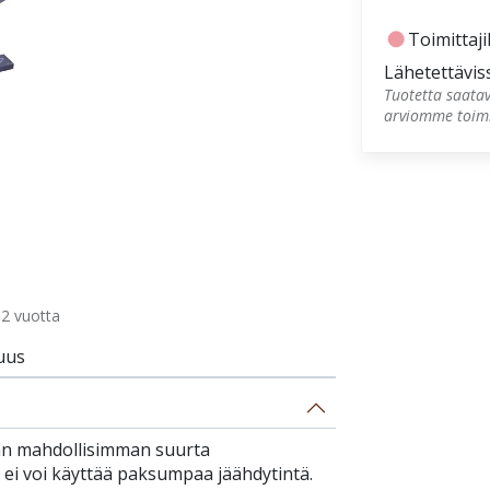
fiber_manual_record
Toimittajil
Lähetettävis
Tuotetta saatav
arviomme toimi
2 vuotta
uus
an mahdollisimman suurta
a ei voi käyttää paksumpaa jäähdytintä.