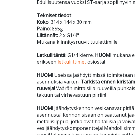
Edullisuutensa vuoksi ST-sarja sopii hyvin
Tekniset tiedot
Koko
: 314 x 144 x 30 mm
Paino:
855g
Liitännät:
2 x G1/4"
Mukana kiinnitysruuvit tuulettimille.
Letkuliitäntä
: G1/4 kierre.
HUOM!
mukana ei t
erikseen
letkuliittimet
osiosta!
HUOM!
Useissa jäähdyttimissä toimitetaan 
asennuksia varten.
Tarkista ennen kiristämi
ruuveja!
Väärän mittaisilla ruuveilla puhkai
takuun tai virhevastuun piiriin!
HUOM!
Jäähdytyskennon vesikanavat pitää h
asennusta! Kennon sisään on saattanut jäädä 
metallisilppua, jotka ovat haitallisia ja voiv
vesijäähdytyskomponentteja! Mahdollisimm
suosittelemme käyttämään lämmintä vettä, s