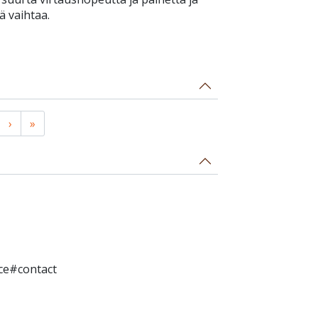
ä vaihtaa.
›
»
ice#contact