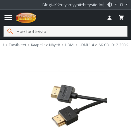
brightness_medium
Blogi
UKK
Yritysmyynti
Yhteystiedot
FI
menu
person
shopping_cart
search
Jimms.fi
home
Tarvikkeet
Kaapelit
Näyttö
HDMI
HDMI 1.4
AK-CBHD12-20BK