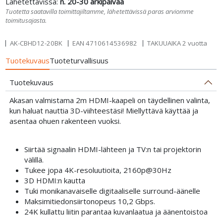
Lähetettävissä:
n. 20-30 arkipäivää
Tuotetta saatavilla toimittajiltamme, lähetettävissä paras arviomme
toimitusajasta.
AK-CBHD12-20BK
EAN
4710614536982
TAKUUAIKA 2 vuotta
Tuotekuvaus
Tuoteturvallisuus
Tuotekuvaus
Akasan valmistama 2m HDMI-kaapeli on täydellinen valinta,
kun haluat nauttia 3D-viihteestäsi! Miellyttävä käyttää ja
asentaa ohuen rakenteen vuoksi.
Siirtää signaalin HDMI-lähteen ja TV:n tai projektorin
välillä.
Tukee jopa 4K-resoluutioita, 2160p@30Hz
3D HDMI:n kautta
Tuki monikanavaiselle digitaaliselle surround-äänelle
Maksimitiedonsiirtonopeus 10,2 Gbps.
24K kullattu liitin parantaa kuvanlaatua ja äänentoistoa