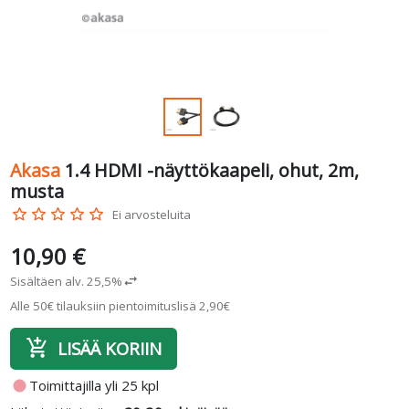
Akasa
1.4 HDMI -näyttökaapeli, ohut, 2m,
musta
star_border
star_border
star_border
star_border
star_border
Ei arvosteluita
10,90 €
Sisältäen alv. 25,5%
swap_horiz
Alle 50€ tilauksiin pientoimituslisä 2,90€
add_shopping_cart
LISÄÄ KORIIN
fiber_manual_record
Toimittajilla yli 25 kpl