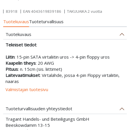
83918
EAN
4043619839186
TAKUUAIKA 2 vuotta
Tuotekuvaus
Tuoteturvallisuus
Tuotekuvaus
Tekniset tiedot
:
Liitin
: 15-pin SATA virtaliitin uros -> 4-pin floppy uros
Kaapelin tiheys
: 20 AWG
Pituus
: n. 15cm (sis. liittimet)
Laitevaatimukset
: Virtalähde, jossa 4-pin Floppy virtaliitin,
naaras
Valmistajan tuotesivu
Tuoteturvallisuuden yhteystiedot
Tragant Handels- und Beteiligungs GmbH
Beeskowdamm 13-15