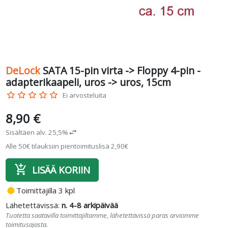
DeLock
SATA 15-pin virta -> Floppy 4-pin -
adapterikaapeli, uros -> uros, 15cm
star_border
star_border
star_border
star_border
star_border
Ei arvosteluita
8,90 €
Sisältäen alv. 25,5%
swap_horiz
Alle 50€ tilauksiin pientoimituslisä 2,90€
add_shopping_cart
LISÄÄ KORIIN
fiber_manual_record
Toimittajilla 3 kpl
Lähetettävissä:
n. 4-8 arkipäivää
Tuotetta saatavilla toimittajiltamme, lähetettävissä paras arviomme
toimitusajasta.