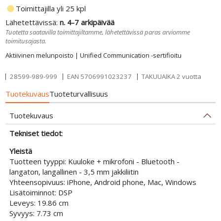
fiber_manual_record
Toimittajilla yli 25 kpl
Lähetettävissä:
n. 4-7 arkipäivää
Tuotetta saatavilla toimittajiltamme, lähetettävissä paras arviomme
toimitusajasta.
Aktiivinen melunpoisto | Unified Communication -sertifioitu
28599-989-999
EAN
5706991023237
TAKUUAIKA 2 vuotta
Tuotekuvaus
Tuoteturvallisuus
Tuotekuvaus
Tekniset tiedot
:
Yleistä
Tuotteen tyyppi: Kuuloke + mikrofoni - Bluetooth -
langaton, langallinen - 3,5 mm jakkiliitin
Yhteensopivuus: iPhone, Android phone, Mac, Windows
Lisätoiminnot: DSP
Leveys: 19.86 cm
Syvyys: 7.73 cm