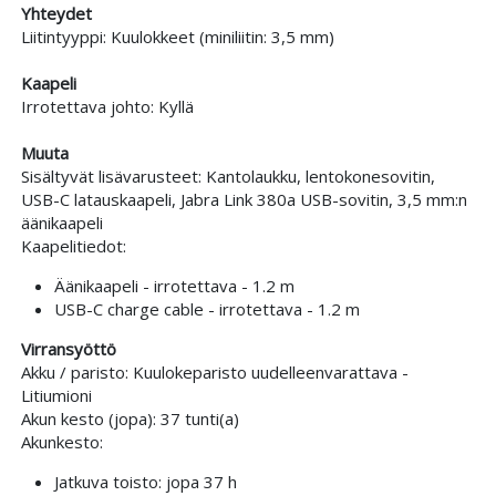
Yhteydet
Liitintyyppi: Kuulokkeet (miniliitin: 3,5 mm)
Kaapeli
Irrotettava johto: Kyllä
Muuta
Sisältyvät lisävarusteet: Kantolaukku, lentokonesovitin,
USB-C latauskaapeli, Jabra Link 380a USB-sovitin, 3,5 mm:n
äänikaapeli
Kaapelitiedot:
Äänikaapeli - irrotettava - 1.2 m
USB-C charge cable - irrotettava - 1.2 m
Virransyöttö
Akku / paristo: Kuulokeparisto uudelleenvarattava -
Litiumioni
Akun kesto (jopa): 37 tunti(a)
Akunkesto:
Jatkuva toisto: jopa 37 h