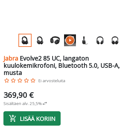
Jabra
Evolve2 85 UC, langaton
kuulokemikrofoni, Bluetooth 5.0, USB-A,
musta
star_border
star_border
star_border
star_border
star_border
Ei arvosteluita
369,90 €
Sisältäen alv. 25,5%
swap_horiz
add_shopping_cart
LISÄÄ KORIIN