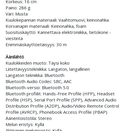
Korkeus: 16 cm
Paino: 286 g
Väri: Musta
Kuulokepannan materiaali: Vaahtomuovi, keinonahka
Korvanapin materiaali: Keinonahka, foam
Suosituskäyttö: Kannettava elektroniikka, tietokone -
viestintä
Enimmäiskäyttöetäisyys: 30 m
Äänilähtö
Kuulokkeiden muoto: Täysi koko
Liitettävyystekniikka: Langaton, langallinen
Langaton tekniikka: Bluetooth
Bluetooth Audio Codec: SBC, AAC
Bluetooth-versio: Bluetooth 5.0
Bluetooth profiilit: Hands-Free Profile (HFP), Headset
Profile (HSP), Serial Port Profile (SPP), Advanced Audio
Distribution Profile (A2DP), Audio/Video Remote Control
Profile (AVRCP), Phonebook Access Profile (PBAP)
Äänentoistotila: Stereo
Melun eristys: Kyllä
Aktiivinen melunpoisto: Kyllä