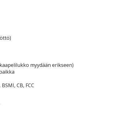
öttö)
(kaapelilukko myydään erikseen)
paikka
, BSMI, CB, FCC
W