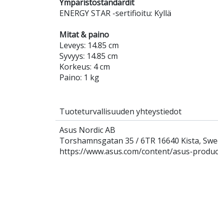
Ympäristöstandardit
ENERGY STAR -sertifioitu: Kyllä
Mitat & paino
Leveys: 14.85 cm
Syvyys: 14.85 cm
Korkeus: 4 cm
Paino: 1 kg
Tuoteturvallisuuden yhteystiedot
Asus Nordic AB
Torshamnsgatan 35 / 6TR 16640 Kista, Sw
https://www.asus.com/content/asus-product