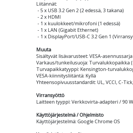
Liitännät:
- 5 x USB 3.2 Gen 2 (2 edessä, 3 takana)
- 2 x HDMI
- 1 x kuulokkeet/mikrofoni (1 edessä)
- 1 x LAN (Gigabit Ethernet)
- 1 x DisplayPort/USB-C 3.2 Gen 1 (Virransy
Muuta
Sisältyvät lisävarusteet: VESA-asennussarja
Varkaus/tunkeilusuoja: Turvalukkopaikka 
Turvapaikkatyyppi: Kensington-turvalukko
VESA-kiinnitysliitäntä: Kyllä
Yhteensopivuusstandardit: UL, VCCI, C-Tick
Virransyöttö
Laitteen tyyppi: Verkkovirta-adapteri / 90 
Käyttöjärjestelmä / Ohjelmisto
Käyttöjärjestelmä: Google Chrome OS