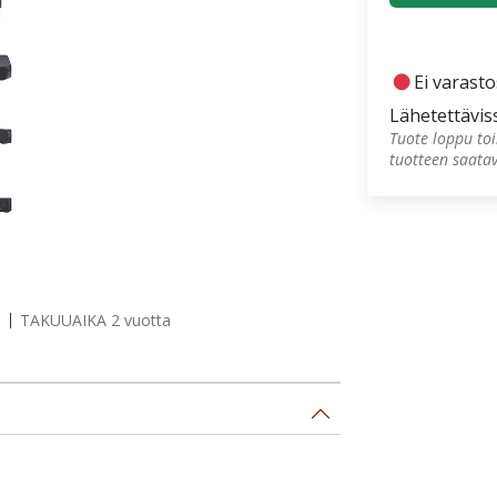
fiber_manual_record
Ei varast
Lähetettävis
Tuote loppu toi
tuotteen saata
TAKUUAIKA 2 vuotta