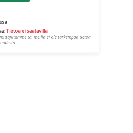
ossa
sä:
Tietoa ei saatavilla
mittajiltamme tai meillä ei ole tarkempaa tietoa
vuudesta.