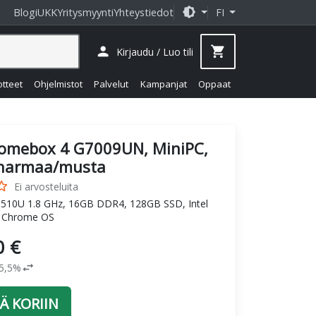
brightness_medium
Blogi
UKK
Yritysmyynti
Yhteystiedot
FI
person
shopping_cart
Kirjaudu / Luo tili
otteet
Ohjelmistot
Palvelut
Kampanjat
Oppaat
omebox 4 G7009UN, MiniPC,
armaa/musta
_border
Ei arvosteluita
10510U 1.8 GHz, 16GB DDR4, 128GB SSD, Intel
, Chrome OS
0 €
swap_horiz
25,5%
Ä KORIIN