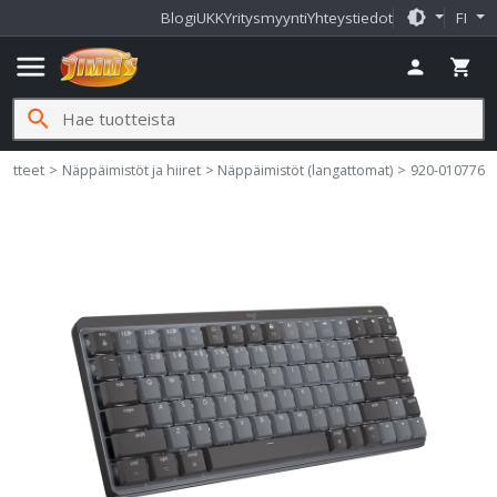
brightness_medium
Blogi
UKK
Yritysmyynti
Yhteystiedot
FI
menu
person
shopping_cart
search
i
aitteet
Näppäimistöt ja hiiret
Näppäimistöt (langattomat)
920-010776