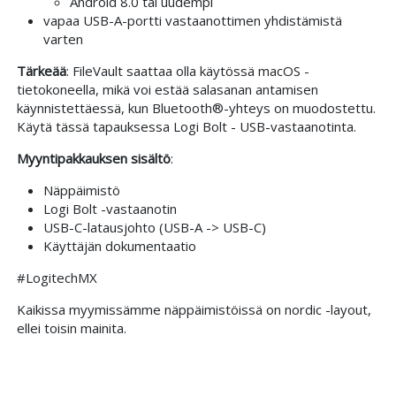
Android 8.0 tai uudempi
vapaa USB-A-portti vastaanottimen yhdistämistä
varten
Tärkeää
: FileVault saattaa olla käytössä macOS -
tietokoneella, mikä voi estää salasanan antamisen
käynnistettäessä, kun Bluetooth®-yhteys on muodostettu.
Käytä tässä tapauksessa Logi Bolt - USB-vastaanotinta.
Myyntipakkauksen sisältö
:
Näppäimistö
Logi Bolt -vastaanotin
USB-C-latausjohto (USB-A -> USB-C)
Käyttäjän dokumentaatio
#LogitechMX
Kaikissa myymissämme näppäimistöissä on nordic -layout,
ellei toisin mainita.