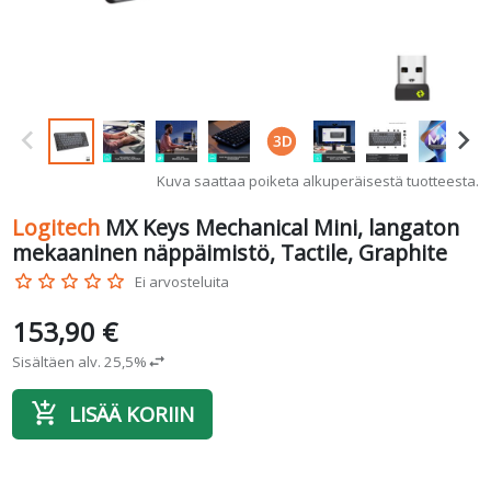
Kuva saattaa poiketa alkuperäisestä tuotteesta.
Logitech
MX Keys Mechanical Mini, langaton
mekaaninen näppäimistö, Tactile, Graphite
star_border
star_border
star_border
star_border
star_border
Ei arvosteluita
153,90 €
Sisältäen alv. 25,5%
swap_horiz
add_shopping_cart
LISÄÄ KORIIN