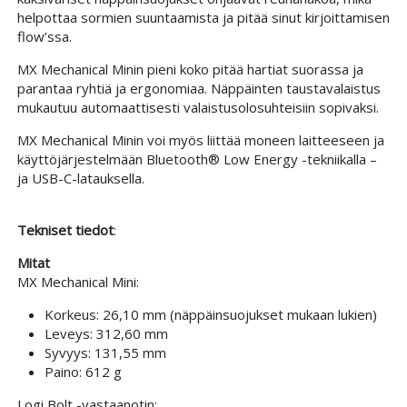
helpottaa sormien suuntaamista ja pitää sinut kirjoittamisen
flow’ssa.
MX Mechanical Minin pieni koko pitää hartiat suorassa ja
parantaa ryhtiä ja ergonomiaa. Näppäinten taustavalaistus
mukautuu automaattisesti valaistusolosuhteisiin sopivaksi.
MX Mechanical Minin voi myös liittää moneen laitteeseen ja
käyttöjärjestelmään Bluetooth® Low Energy -tekniikalla –
ja USB-C-latauksella.
Tekniset tiedot
:
Mitat
MX Mechanical Mini:
Korkeus: 26,10 mm (näppäinsuojukset mukaan lukien)
Leveys: 312,60 mm
Syvyys: 131,55 mm
Paino: 612 g
Logi Bolt -vastaanotin: