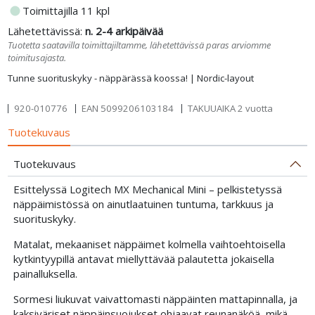
fiber_manual_record
Toimittajilla 11 kpl
Lähetettävissä:
n. 2-4 arkipäivää
Tuotetta saatavilla toimittajiltamme, lähetettävissä paras arviomme
toimitusajasta.
Tunne suorituskyky - näppärässä koossa! | Nordic-layout
920-010776
EAN
5099206103184
TAKUUAIKA 2 vuotta
Tuotekuvaus
Tuotekuvaus
Esittelyssä Logitech MX Mechanical Mini – pelkistetyssä
näppäimistössä on ainutlaatuinen tuntuma, tarkkuus ja
suorituskyky.
Matalat, mekaaniset näppäimet kolmella vaihtoehtoisella
kytkintyypillä antavat miellyttävää palautetta jokaisella
painalluksella.
Sormesi liukuvat vaivattomasti näppäinten mattapinnalla, ja
kaksiväriset näppäinsuojukset ohjaavat reunanäköä, mikä