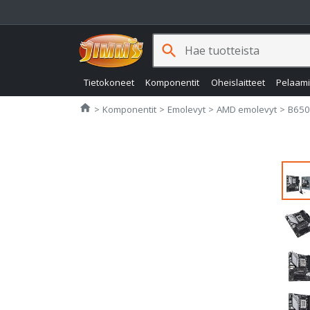
search
Tietokoneet
Komponentit
Oheislaitteet
Pelaam
Jimms.fi
home
Komponentit
Emolevyt
AMD emolevyt
B650