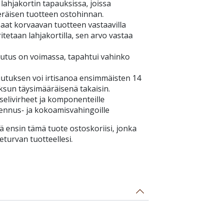
 lahjakortin tapauksissa, joissa
eräisen tuotteen ostohinnan.
aat korvaavan tuotteen vastaavilla
itetaan lahjakortilla, sen arvo vastaa
tus on voimassa, tapahtui vahinko
tuksen voi irtisanoa ensimmäisten 14
ksun täysimääräisenä takaisin.
elivirheet ja komponenteille
sennus- ja kokoamisvahingoille
ä ensin tämä tuote ostoskoriisi, jonka
eturvan tuotteellesi.