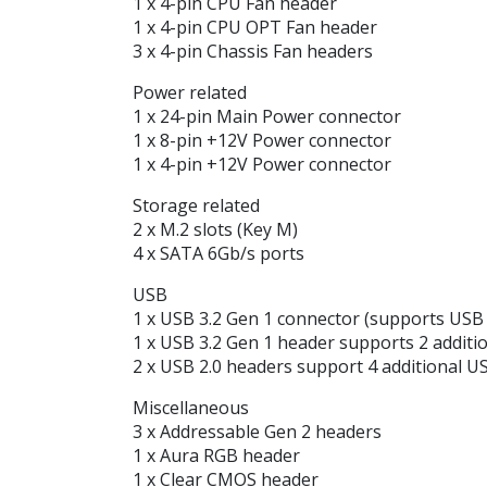
1 x 4-pin CPU Fan header
1 x 4-pin CPU OPT Fan header
3 x 4-pin Chassis Fan headers
Power related
1 x 24-pin Main Power connector
1 x 8-pin +12V Power connector
1 x 4-pin +12V Power connector
Storage related
2 x M.2 slots (Key M)
4 x SATA 6Gb/s ports
USB
1 x USB 3.2 Gen 1 connector (supports USB
1 x USB 3.2 Gen 1 header supports 2 additi
2 x USB 2.0 headers support 4 additional US
Miscellaneous
3 x Addressable Gen 2 headers
1 x Aura RGB header
1 x Clear CMOS header