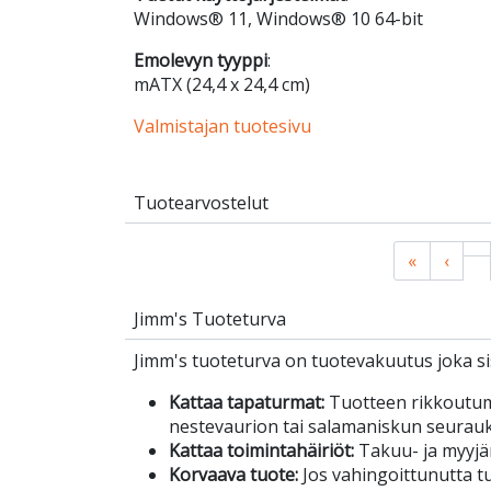
Windows® 11, Windows® 10 64-bit
Emolevyn tyyppi
:
mATX (24,4 x 24,4 cm)
Valmistajan tuotesivu
Tuotearvostelut
«
‹
Jimm's Tuoteturva
Jimm's tuoteturva on tuotevakuutus joka sis
Kattaa tapaturmat:
Tuotteen rikkoutu
nestevaurion tai salamaniskun seurau
Kattaa toimintahäiriöt:
Takuu- ja myyjä
Korvaava tuote:
Jos vahingoittunutta tuo