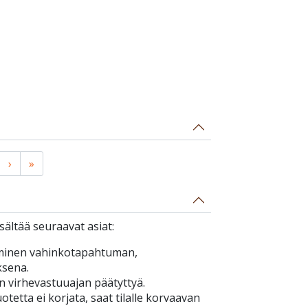
›
»
ältää seuraavat asiat:
minen vahinkotapahtuman,
ksena.
n virhevastuuajan päätyttyä.
tetta ei korjata, saat tilalle korvaavan