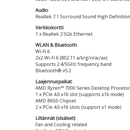
Audio
:
Realtek 7.1 Surround Sound High Definiti
Verkkokortti
:
1 x Realtek 2.5Gb Ethernet
WLAN & Bluetooth
:
Wi-Fi 6
2x2 Wi-Fi 6 (802.11 a/b/g/n/ac/ax)
Supports 2.4/5GHz frequency band
Bluetooth® v5.2
Laajennuspaikat
:
AMD Ryzen™ 7000 Series Desktop Process
1 x PCIe 4.0 x16 slot (supports x16 mode)
AMD B650 Chipset
2 x PCIe 4.0 x16 slots (support x1 mode)
Liitännät (sisäiset)
:
Fan and Cooling related