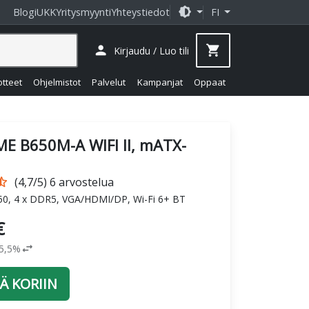
brightness_medium
Blogi
UKK
Yritysmyynti
Yhteystiedot
FI
person
shopping_cart
Kirjaudu / Luo tili
otteet
Ohjelmistot
Palvelut
Kampanjat
Oppaat
ME B650M-A WIFI II, mATX-
r_half
(4,7/5) 6 arvostelua
0, 4 x DDR5, VGA/HDMI/DP, Wi-Fi 6+ BT
€
swap_horiz
25,5%
Ä KORIIN