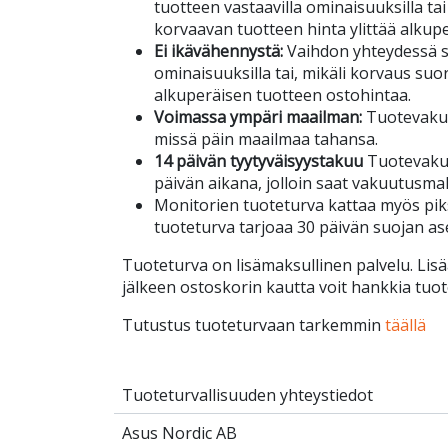
tuotteen vastaavilla ominaisuuksilla tai
korvaavan tuotteen hinta ylittää alkup
Ei ikävähennystä:
Vaihdon yhteydessä s
ominaisuuksilla tai, mikäli korvaus suor
alkuperäisen tuotteen ostohintaa.
Voimassa ympäri maailman:
Tuotevakuu
missä päin maailmaa tahansa.
14 päivän tyytyväisyystakuu
Tuotevakuu
päivän aikana, jolloin saat vakuutusma
Monitorien tuoteturva kattaa myös piks
tuoteturva tarjoaa 30 päivän suojan a
Tuoteturva on lisämaksullinen palvelu. Lisä
jälkeen ostoskorin kautta voit hankkia tuot
Tutustus tuoteturvaan tarkemmin
täällä
Tuoteturvallisuuden yhteystiedot
Asus Nordic AB