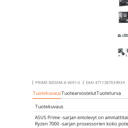
PRIME-B650M-A-WIFI-II
EAN
4711387034934
Tuotekuvaus
Tuotearvostelut
Tuoteturva
Tuotekuvaus
ASUS Prime -sarjan emolevyt on ammattita
Ryzen 7000 -sarjan prosessorien koko poten