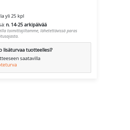
la yli 25 kpl
sä:
n. 14-25 arkipäivää
illa toimittajiltamme, lähetettävissä paras
tusajasta.
 lisäturvaa tuotteellesi?
teeseen saatavilla
oteturva