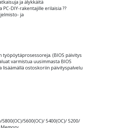
tkaisuja ja älykkäitä
ja PC-DIY-rakentajille erilaisia ??
jelmisto- ja
 työpöytäprosessoreja. (BIOS päivitys
 haluat varmistua uusimmasta BIOS
a lisäämällä ostoskoriin päivityspalvelu
/5800(OC)/5600(OC)/ 5400(OC)/ 5200/
d Memory