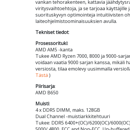
vankan tehorakenteen, kattavia jäähdytysra
viritysvaihtoehtoja, ja se tarjoaa käyttäjille 
suorituskyvyn optimointeja intuitiivisten oh
laiteohjelmistoominaisuuksien avulla.
Tekniset tiedot
:
Prosessorituki
:
AMD AM5 -kanta
Tukee AMD Ryzen 7000, 8000 ja 9000-sarjan
voidaan vaatia 9000 sarjan kanssa, mikäli
versiosta, tilaa emolevy uusimmalla versioll
Tästä
)
Piirisarja
:
AMD B650
Muisti
:
4 x DDR5 DIMM, maks. 128GB
Dual Channel -muistiarkkitehtuuri
Tukee: DDR5 6400+(OC)/6200(OC)/6000(OC)
5000/ 4800, ECC and Non-ECC, Un-buffere