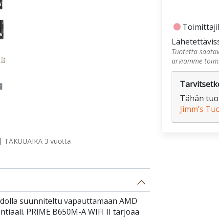
fiber_manual_record
Toimittajil
Lähetettävis
Tuotetta saatav
arviomme toimi
Tarvitsetko
Tähän tuot
Jimm’s Tu
TAKUUAIKA 3 vuotta
idolla suunniteltu vapauttamaan AMD
tiaali. PRIME B650M-A WIFI II tarjoaa