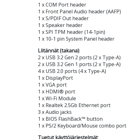
1 x COM Port header
1 x Front Panel Audio header (AAFP)
1 x S/PDIF Out header
1 x Speaker header
1 x SPI TPM header (14-1pin)
1 x 10-1 pin System Panel header
Liitännät (takana)
:
2 x USB 3.2 Gen 2 ports (2 x Type-A)
2 x USB 3.2 Gen 1 ports (2 x Type-A)
4 x USB 2.0 ports (4 x Type-A)
1 x DisplayPort
1 x VGA port
1 x HDMI® port
1 x Wi-Fi Module
1 x Realtek 2.5Gb Ethernet port
3 x Audio jacks
1 x BIOS FlashBack™ button
1 x PS/2 Keyboard/Mouse combo port
Tuetut käyttöjärjestelmät
: