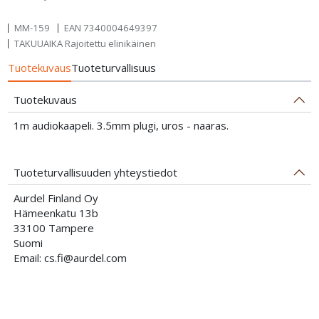
MM-159
EAN
7340004649397
TAKUUAIKA Rajoitettu elinikäinen
Tuotekuvaus
Tuoteturvallisuus
Tuotekuvaus
1m audiokaapeli. 3.5mm plugi, uros - naaras.
Tuoteturvallisuuden yhteystiedot
Aurdel Finland Oy
Hämeenkatu 13b
33100 Tampere
Suomi
Email: cs.fi@aurdel.com