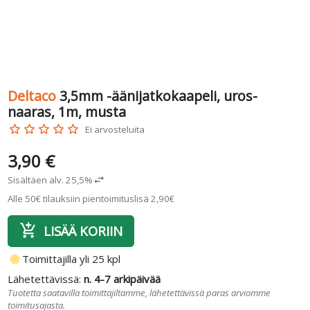
Deltaco
3,5mm -äänijatkokaapeli, uros-
naaras, 1m, musta
star_border
star_border
star_border
star_border
star_border
Ei arvosteluita
3,90 €
Sisältäen alv. 25,5%
swap_horiz
Alle 50€ tilauksiin pientoimituslisä 2,90€
add_shopping_cart
LISÄÄ KORIIN
fiber_manual_record
Toimittajilla yli 25 kpl
Lähetettävissä:
n. 4-7 arkipäivää
Tuotetta saatavilla toimittajiltamme, lähetettävissä paras arviomme
toimitusajasta.