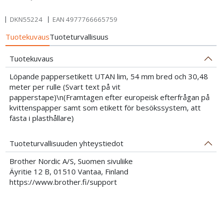
DKN55224
EAN
4977766665759
Tuotekuvaus
Tuoteturvallisuus
Tuotekuvaus
Löpande pappersetikett UTAN lim, 54 mm bred och 30,48
meter per rulle (Svart text på vit
papperstape)\n(Framtagen efter europeisk efterfrågan på
kvittenspapper samt som etikett för besökssystem, att
fästa i plasthållare)
Tuoteturvallisuuden yhteystiedot
Brother Nordic A/S, Suomen sivuliike
Äyritie 12 B, 01510 Vantaa, Finland
https://www.brother.fi/support