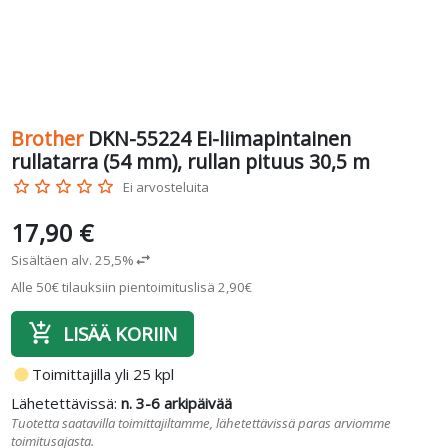
Brother
DKN-55224 Ei-liimapintainen
rullatarra (54 mm), rullan pituus 30,5 m
star_border
star_border
star_border
star_border
star_border
Ei arvosteluita
17,90 €
Sisältäen alv. 25,5%
swap_horiz
Alle 50€ tilauksiin pientoimituslisä 2,90€
add_shopping_cart
LISÄÄ KORIIN
fiber_manual_record
Toimittajilla yli 25 kpl
Lähetettävissä:
n. 3-6 arkipäivää
Tuotetta saatavilla toimittajiltamme, lähetettävissä paras arviomme
toimitusajasta.