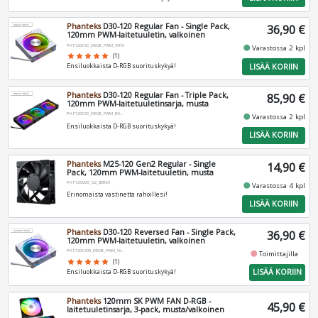
Phanteks
D30-120 Regular Fan - Single Pack,
36,90 €
120mm PWM-laitetuuletin, valkoinen
PH-F120D30_DRGB_PWM_WT01
fiber_manual_record
Varastossa 2 kpl
star
star
star
star
star
(1)
LISÄÄ KORIIN
Ensiluokkaista D-RGB suorituskykyä!
Phanteks
D30-120 Regular Fan - Triple Pack,
85,90 €
120mm PWM-laitetuuletinsarja, musta
PH-F120D30_DRGB_PWM_BK01_3P
fiber_manual_record
Varastossa 2 kpl
Ensiluokkaista D-RGB suorituskykyä!
LISÄÄ KORIIN
Phanteks
M25-120 Gen2 Regular - Single
14,90 €
Pack, 120mm PWM-laitetuuletin, musta
PH-F120M25_G2_BBK01
fiber_manual_record
Varastossa 4 kpl
Erinomaista vastinetta rahoillesi!
LISÄÄ KORIIN
Phanteks
D30-120 Reversed Fan - Single Pack,
36,90 €
120mm PWM-laitetuuletin, valkoinen
PH-F120D30R_DRGB_PWM_WT01
fiber_manual_record
Toimittajilla
star
star
star
star
star
(1)
LISÄÄ KORIIN
Ensiluokkaista D-RGB suorituskykyä!
Phanteks
120mm SK PWM FAN D-RGB -
45,90 €
laitetuuletinsarja, 3-pack, musta/valkoinen