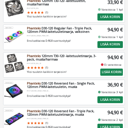
Phanteks
120mm T30-120 -laitetuuletin,
33,90 €
musta/harmaa
PH-F120T30_BG
fiber_manual_record
Varastossa 1 kpl
star
star
star
star
star
(1)
LISÄÄ KORIIN
Yksi tuuletin kaikkiin tarpeisiin!
Phanteks
D30-120 Regular Fan - Triple Pack,
94,90 €
120mm PWM-laitetuuletinsarja, valkoinen
PH-F120D30_DRGB_PWM_WT01_3P
fiber_manual_record
Varastossa 1 kpl
Ensiluokkaista D-RGB suorituskykyä!
LISÄÄ KORIIN
Phanteks
120mm T30-120 -laitetuuletinsarja, 3-
94,90 €
pack, musta/harmaa
PH-F120T30_BG_3P
fiber_manual_record
Ei varastossa
star
star
star
star
star
(1)
LISÄÄ KORIIN
Yksi tuuletin kaikkiin tarpeisiin!
Phanteks
D30-120 Reversed Fan - Single Pack,
36,90 €
120mm PWM-laitetuuletin, musta
PH-F120D30R_DRGB_PWM_BK01
fiber_manual_record
Varastossa 3 kpl
Ensiluokkaista D-RGB suorituskykyä!
LISÄÄ KORIIN
Phanteks
D30-120 Reversed Fan - Triple Pack,
94,90 €
120mm PWM-laitetuuletinsarja, musta
PH-F120D30R_DRGB_PWM_BK01_3P
fiber_manual_record
Varastossa 2 kpl
star
star
star
star
star
(1)
LISÄÄ KORIIN
Ensiluokkaista D-RGB suorituskykyä!