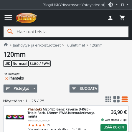
brightness_medium
Blogi
UKK
Yritysmyynti
Yhteystiedot
FI
menu
person
shopping_cart
search
Jimms.fi
home
Jäähdytys- ja erikoistuotteet
Tuulettimet
120mm
120mm
LED
Normaali
Säätö / PWM
Valmistajat
:
Phanteks
close
sort
Pisteytys
filter_list
SUODATA
apps
grid_view
table_rows
Näytetään
:
1 - 25 / 25
Phanteks
M25-120 Gen2 Reverse D-RGB -
36,90 €
Triple Pack, 120mm PWM-laitetuuletinsarja,
musta
fiber_manual_record
Varastossa 3 kpl
PH-F120M25R_G2_DBK01_3P
star
star
star
star
star_half
(2)
LISÄÄ KORIIN
Erinomaista vastinetta rahoillesi! | 3 x 120mm