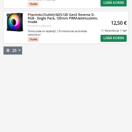
LISÄÄ KORIIN
Outlet
Phanteks
(Outlet) M25-120 Gen2 Reverse D-
RGB - Single Pack, 120mm PWM-laitetuuletin,
musta
12,50 €
PH-F120M25R_G2_DBK01-BST2
fiber_manual_record
Varastossa 1 kpl
Tämä tuote on käytetty! | Erinomaista vastinetta
rahoillesi!
LISÄÄ KORIIN
Outlet
tag
25