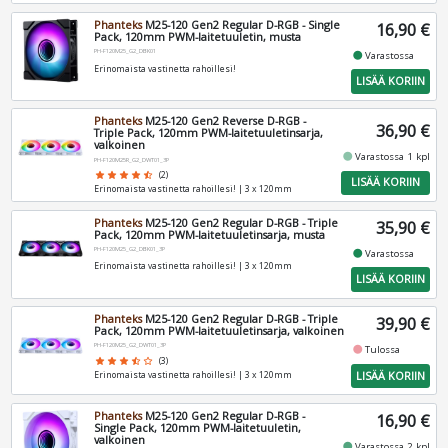
Phanteks
M25-120 Gen2 Regular D-RGB - Single
16,90 €
Pack, 120mm PWM-laitetuuletin, musta
PH-F120M25_G2_DBK01
fiber_manual_record
Varastossa
Erinomaista vastinetta rahoillesi!
LISÄÄ KORIIN
Phanteks
M25-120 Gen2 Reverse D-RGB -
36,90 €
Triple Pack, 120mm PWM-laitetuuletinsarja,
valkoinen
fiber_manual_record
Varastossa 1 kpl
PH-F120M25R_G2_DWT01_3P
star
star
star
star
star_half
(2)
LISÄÄ KORIIN
Erinomaista vastinetta rahoillesi! | 3 x 120mm
Phanteks
M25-120 Gen2 Regular D-RGB - Triple
35,90 €
Pack, 120mm PWM-laitetuuletinsarja, musta
PH-F120M25_G2_DBK01_3P
fiber_manual_record
Varastossa
Erinomaista vastinetta rahoillesi! | 3 x 120mm
LISÄÄ KORIIN
Phanteks
M25-120 Gen2 Regular D-RGB - Triple
39,90 €
Pack, 120mm PWM-laitetuuletinsarja, valkoinen
PH-F120M25_G2_DWT01_3P
fiber_manual_record
Tulossa
star
star
star
star_half
star_border
(3)
LISÄÄ KORIIN
Erinomaista vastinetta rahoillesi! | 3 x 120mm
Phanteks
M25-120 Gen2 Regular D-RGB -
16,90 €
Single Pack, 120mm PWM-laitetuuletin,
valkoinen
fiber_manual_record
Varastossa 2 kpl