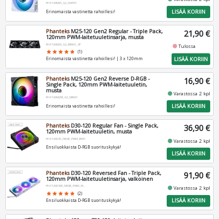
PH-F120M25_G2_DWT01
LISÄÄ KORIIN
Erinomaista vastinetta rahoillesi!
Phanteks
M25-120 Gen2 Regular - Triple Pack,
21,90 €
120mm PWM-laitetuuletinsarja, musta
PH-F120M25_G2_BBK01_3P
fiber_manual_record
Tulossa
star
star
star
star
star
(1)
LISÄÄ KORIIN
Erinomaista vastinetta rahoillesi! | 3 x 120mm
Phanteks
M25-120 Gen2 Reverse D-RGB -
16,90 €
Single Pack, 120mm PWM-laitetuuletin,
musta
fiber_manual_record
Varastossa 2 kpl
PH-F120M25R_G2_DBK01
LISÄÄ KORIIN
Erinomaista vastinetta rahoillesi!
Phanteks
D30-120 Regular Fan - Single Pack,
36,90 €
120mm PWM-laitetuuletin, musta
PH-F120D30_DRGB_PWM_BK01
fiber_manual_record
Varastossa 2 kpl
Ensiluokkaista D-RGB suorituskykyä!
LISÄÄ KORIIN
Phanteks
D30-120 Reversed Fan - Triple Pack,
91,90 €
120mm PWM-laitetuuletinsarja, valkoinen
PH-F120D30R_DRGB_PWM_WT01_3P
fiber_manual_record
Varastossa 2 kpl
star
star
star
star
star
(2)
LISÄÄ KORIIN
Ensiluokkaista D-RGB suorituskykyä!