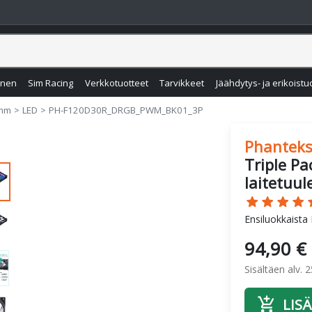
inen
Sim Racing
Verkkotuotteet
Tarvikkeet
Jäähdytys- ja erikoistu
mm
LED
PH-F120D30R_DRGB_PWM_BK01_3P
Phantek
Triple P
laitetuul
star
star
star
star
s
Ensiluokkaista
94,90 €
Sisältäen alv. 
add_shopping_cart
LISÄ