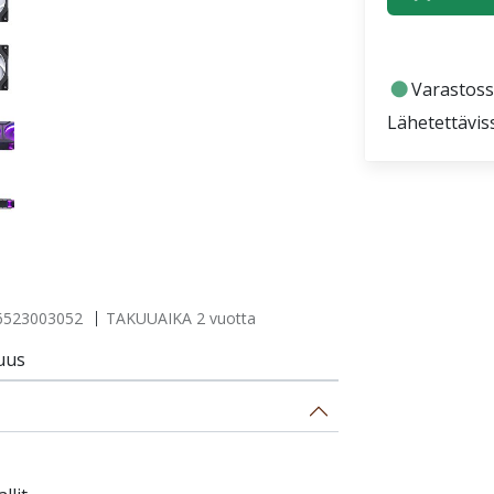
fiber_manual_record
Varastoss
Lähetettävis
6523003052
TAKUUAIKA 2 vuotta
uus