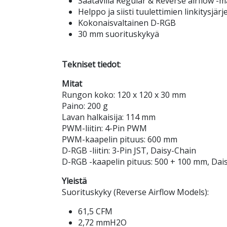
Saatavilla Regular & Reverse airflow -ma
Helppo ja siisti tuulettimien linkitysjär
Kokonaisvaltainen D-RGB
30 mm suorituskykyä
Tekniset tiedot
:
Mitat
Rungon koko: 120 x 120 x 30 mm
Paino: 200 g
Lavan halkaisija: 114 mm
PWM-liitin: 4-Pin PWM
PWM-kaapelin pituus: 600 mm
D-RGB -liitin: 3-Pin JST, Daisy-Chain
D-RGB -kaapelin pituus: 500 + 100 mm, Dai
Yleistä
Suorituskyky (Reverse Airflow Models):
61,5 CFM
2,72 mmH2O