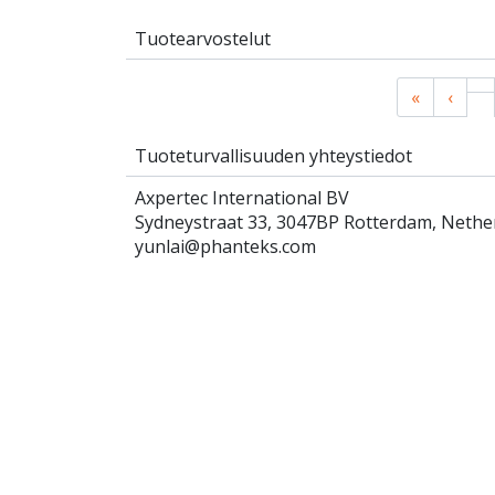
Tuotearvostelut
«
‹
Tuoteturvallisuuden yhteystiedot
Axpertec International BV
Sydneystraat 33, 3047BP Rotterdam, Nethe
yunlai@phanteks.com