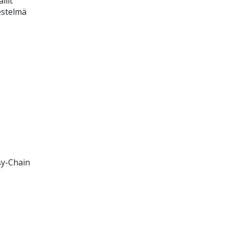
llit
jestelmä
sy-Chain