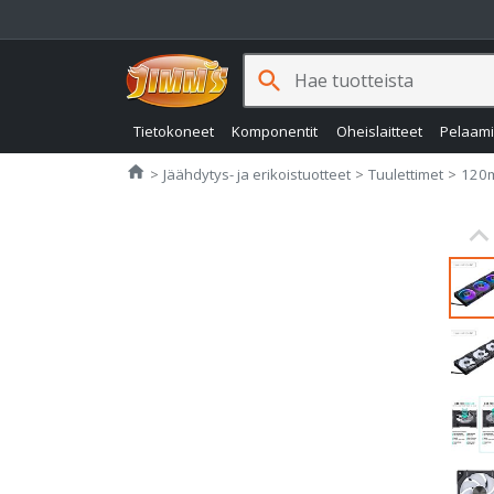
search
Tietokoneet
Komponentit
Oheislaitteet
Pelaam
Jimms.fi
home
Jäähdytys- ja erikoistuotteet
Tuulettimet
120