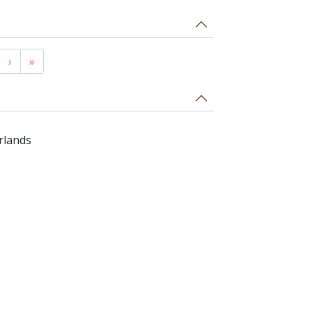
›
»
rlands