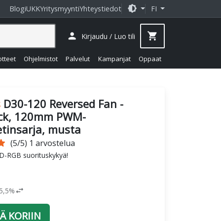
brightness_medium
Blogi
UKK
Yritysmyynti
Yhteystiedot
FI
person
shopping_cart
Kirjaudu / Luo tili
otteet
Ohjelmistot
Palvelut
Kampanjat
Oppaat
s
D30-120 Reversed Fan -
ack, 120mm PWM-
etinsarja, musta
tar
(5/5) 1 arvostelua
 D-RGB suorituskykyä!
swap_horiz
25,5%
Ä KORIIN