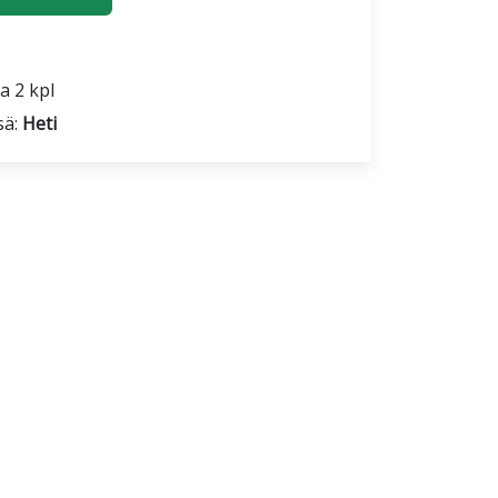
a 2 kpl
sä:
Heti