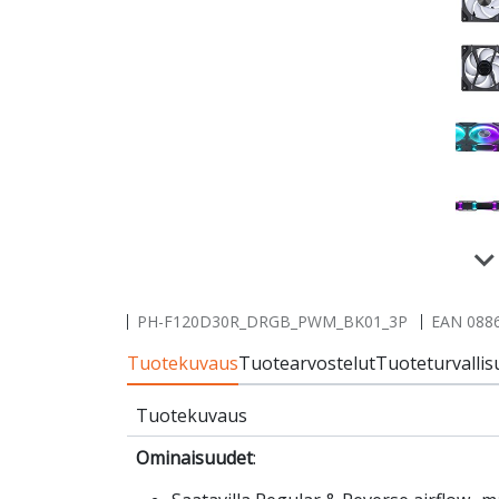
PH-F120D30R_DRGB_PWM_BK01_3P
EAN
088
Tuotekuvaus
Tuotearvostelut
Tuoteturvallis
Tuotekuvaus
Ominaisuudet
: