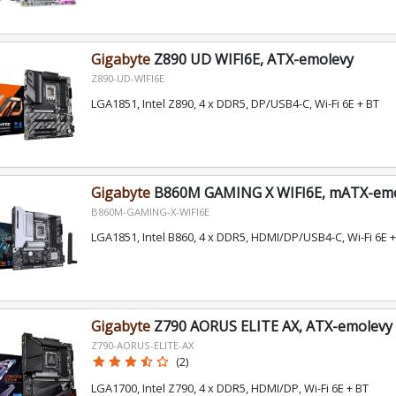
Gigabyte
Z890 UD WIFI6E, ATX-emolevy
Z890-UD-WIFI6E
LGA1851, Intel Z890, 4 x DDR5, DP/USB4-C, Wi-Fi 6E + BT
Gigabyte
B860M GAMING X WIFI6E, mATX-em
B860M-GAMING-X-WIFI6E
LGA1851, Intel B860, 4 x DDR5, HDMI/DP/USB4-C, Wi-Fi 6E +
Gigabyte
Z790 AORUS ELITE AX, ATX-emolevy
Z790-AORUS-ELITE-AX
star
star
star
star_half
star_border
(2)
LGA1700, Intel Z790, 4 x DDR5, HDMI/DP, Wi-Fi 6E + BT