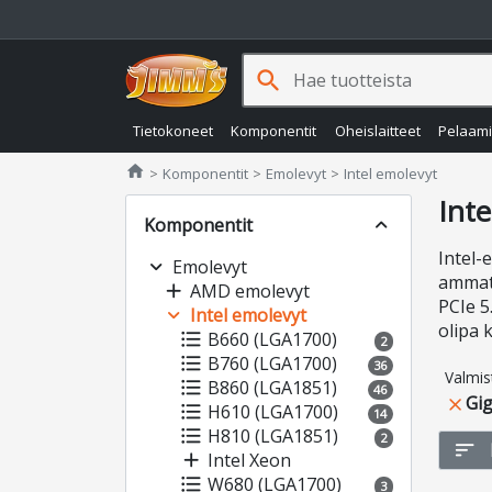
search
Tietokoneet
Komponentit
Oheislaitteet
Pelaam
Jimms.fi
home
Komponentit
Emolevyt
Intel emolevyt
Inte
Komponentit
expand_less
Intel-
expand_more
Emolevyt
ammatt
add
AMD emolevyt
PCIe 5
expand_more
Intel emolevyt
olipa 
format_list_bulleted
B660 (LGA1700)
2
format_list_bulleted
B760 (LGA1700)
36
Valmis
format_list_bulleted
B860 (LGA1851)
46
Gi
close
format_list_bulleted
H610 (LGA1700)
14
format_list_bulleted
H810 (LGA1851)
2
sort
add
Intel Xeon
format_list_bulleted
W680 (LGA1700)
3