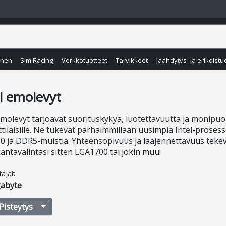
inen
Sim Racing
Verkkotuotteet
Tarvikkeet
Jäähdytys- ja erikoistu
l emolevyt
emolevyt tarjoavat suorituskykyä, luotettavuutta ja monipuoli
ilaisille. Ne tukevat parhaimmillaan uusimpia Intel-prosess
.0 ja DDR5-muistia. Yhteensopivuus ja laajennettavuus tekevä
kantavalintasi sitten LGA1700 tai jokin muu!
tajat
:
gabyte
Pisteytys