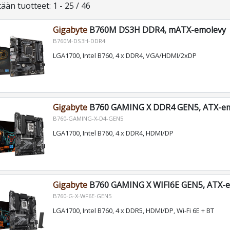
tään
tuotteet
:
1 - 25 / 46
Gigabyte
B760M DS3H DDR4, mATX-emolevy
B760M-DS3H-DDR4
LGA1700, Intel B760, 4 x DDR4, VGA/HDMI/2xDP
Gigabyte
B760 GAMING X DDR4 GEN5, ATX-e
B760-GAMING-X-D4-GEN5
LGA1700, Intel B760, 4 x DDR4, HDMI/DP
Gigabyte
B760 GAMING X WIFI6E GEN5, ATX-
B760-G-X-WF6E-GEN5
LGA1700, Intel B760, 4 x DDR5, HDMI/DP, Wi-Fi 6E + BT