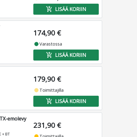
add_shopping_cart
LISÄÄ KORIIN
174,90 €
fiber_manual_record
Varastossa
add_shopping_cart
LISÄÄ KORIIN
179,90 €
fiber_manual_record
Toimittajilla
add_shopping_cart
LISÄÄ KORIIN
TX-emolevy
231,90 €
E + BT
fiber_manual_record
Toimittajilla