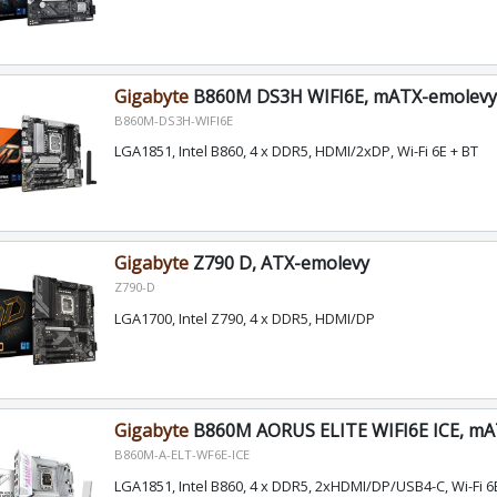
Gigabyte
B860M DS3H WIFI6E, mATX-emolevy
B860M-DS3H-WIFI6E
LGA1851, Intel B860, 4 x DDR5, HDMI/2xDP, Wi-Fi 6E + BT
Gigabyte
Z790 D, ATX-emolevy
Z790-D
LGA1700, Intel Z790, 4 x DDR5, HDMI/DP
Gigabyte
B860M AORUS ELITE WIFI6E ICE, mA
B860M-A-ELT-WF6E-ICE
LGA1851, Intel B860, 4 x DDR5, 2xHDMI/DP/USB4-C, Wi-Fi 6