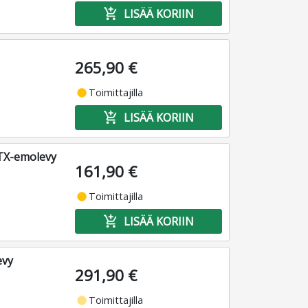
add_shopping_cart
LISÄÄ KORIIN
265,90 €
fiber_manual_record
Toimittajilla
add_shopping_cart
LISÄÄ KORIIN
TX-emolevy
161,90 €
fiber_manual_record
Toimittajilla
add_shopping_cart
LISÄÄ KORIIN
evy
291,90 €
fiber_manual_record
Toimittajilla