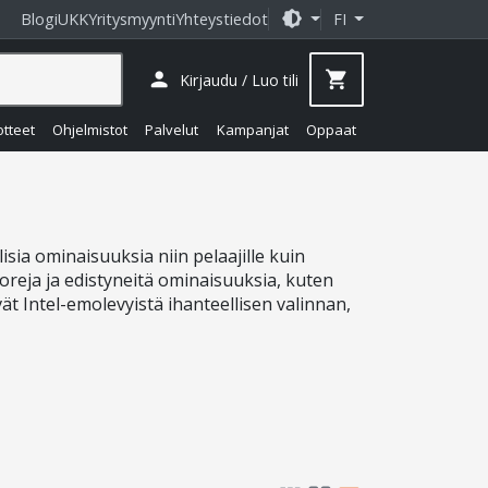
brightness_medium
Blogi
UKK
Yritysmyynti
Yhteystiedot
FI
person
shopping_cart
Kirjaudu / Luo tili
otteet
Ohjelmistot
Palvelut
Kampanjat
Oppaat
sia ominaisuuksia niin pelaajille kuin
oreja ja edistyneitä ominaisuuksia, kuten
t Intel-emolevyistä ihanteellisen valinnan,