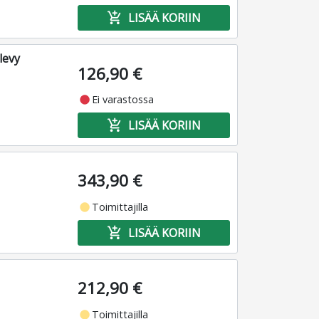
add_shopping_cart
LISÄÄ KORIIN
levy
126,90 €
fiber_manual_record
Ei varastossa
add_shopping_cart
LISÄÄ KORIIN
343,90 €
fiber_manual_record
Toimittajilla
add_shopping_cart
LISÄÄ KORIIN
212,90 €
fiber_manual_record
Toimittajilla