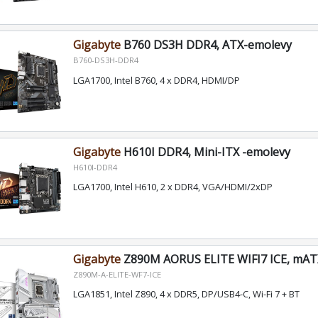
Gigabyte
B760 DS3H DDR4, ATX-emolevy
B760-DS3H-DDR4
LGA1700, Intel B760, 4 x DDR4, HDMI/DP
Gigabyte
H610I DDR4, Mini-ITX -emolevy
H610I-DDR4
LGA1700, Intel H610, 2 x DDR4, VGA/HDMI/2xDP
Gigabyte
Z890M AORUS ELITE WIFI7 ICE, mAT
Z890M-A-ELITE-WF7-ICE
LGA1851, Intel Z890, 4 x DDR5, DP/USB4-C, Wi-Fi 7 + BT