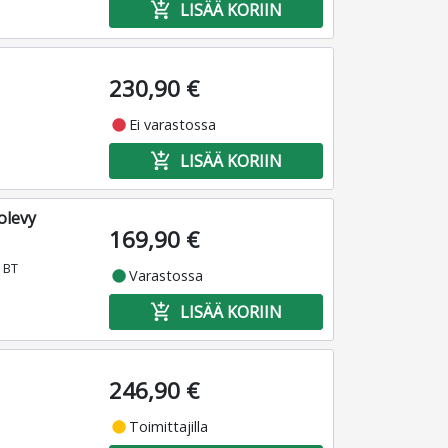
add_shopping_cart
LISÄÄ KORIIN
230,90 €
fiber_manual_record
Ei varastossa
add_shopping_cart
LISÄÄ KORIIN
olevy
169,90 €
 BT
fiber_manual_record
Varastossa
add_shopping_cart
LISÄÄ KORIIN
246,90 €
fiber_manual_record
Toimittajilla