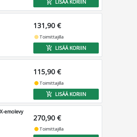
add_shopping_cart
LISÄÄ KORIIN
131,90 €
fiber_manual_record
Toimittajilla
add_shopping_cart
LISÄÄ KORIIN
115,90 €
fiber_manual_record
Toimittajilla
add_shopping_cart
LISÄÄ KORIIN
X-emolevy
270,90 €
fiber_manual_record
Toimittajilla