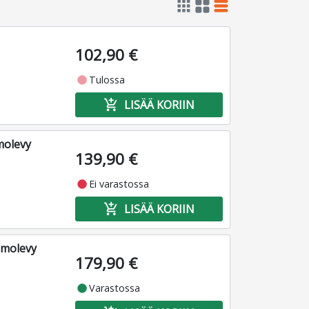
apps
grid_view
table_rows
102,90 €
fiber_manual_record
Tulossa
add_shopping_cart
LISÄÄ KORIIN
molevy
139,90 €
fiber_manual_record
Ei varastossa
add_shopping_cart
LISÄÄ KORIIN
emolevy
179,90 €
fiber_manual_record
Varastossa