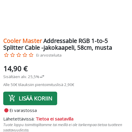
Cooler Master
Addressable RGB 1-to-5
Splitter Cable -jakokaapeli, 58cm, musta
star_border
star_border
star_border
star_border
star_border
Ei arvosteluita
14,90 €
Sisältäen alv. 25,5%
swap_horiz
Alle 50€ tilauksiin pientoimituslisä 2,90€
add_shopping_cart
LISÄÄ KORIIN
fiber_manual_record
Ei varastossa
Lähetettävissä:
Tietoa ei saatavilla
Tuote loppu toimittajiltamme tai meillä ei ole tarkempaa tietoa tuotteen
saatavuudesta.