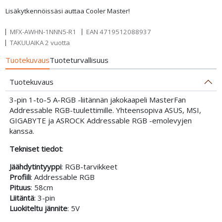
Lisäkytkennöissäsi auttaa Cooler Master!
MFX-AWHN-1NNN5-R1
EAN
4719512088937
TAKUUAIKA 2 vuotta
Tuotekuvaus
Tuoteturvallisuus
Tuotekuvaus
3-pin 1-to-5 A-RGB -liitännän jakokaapeli MasterFan
Addressable RGB-tuulettimille. Yhteensopiva ASUS, MSI,
GIGABYTE ja ASROCK Addressable RGB -emolevyjen
kanssa.
Tekniset tiedot
:
Jäähdytintyyppi
: RGB-tarvikkeet
Profiili
: Addressable RGB
Pituus
: 58cm
Liitäntä
: 3-pin
Luokiteltu jännite
: 5V