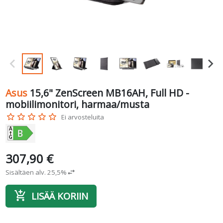
Asus
15,6" ZenScreen MB16AH, Full HD -
mobiilimonitori, harmaa/musta
star_border
star_border
star_border
star_border
star_border
Ei arvosteluita
307,90 €
Sisältäen alv. 25,5%
swap_horiz
add_shopping_cart
LISÄÄ KORIIN