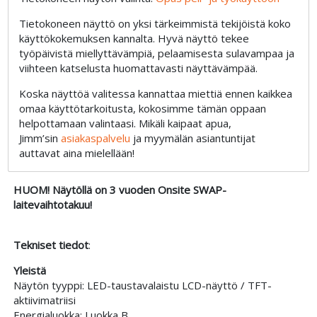
Tietokoneen näyttö on yksi tärkeimmistä tekijöistä koko
käyttökokemuksen kannalta. Hyvä näyttö tekee
työpäivistä miellyttävämpiä, pelaamisesta sulavampaa ja
viihteen katselusta huomattavasti näyttävämpää.
Koska näyttöä valitessa kannattaa miettiä ennen kaikkea
omaa käyttötarkoitusta, kokosimme tämän oppaan
helpottamaan valintaasi. Mikäli kaipaat apua,
Jimm’sin
asiakaspalvelu
ja myymälän asiantuntijat
auttavat aina mielellään!
HUOM! Näytöllä on 3 vuoden Onsite SWAP-
laitevaihtotakuu!
Tekniset tiedot
:
Yleistä
Näytön tyyppi: LED-taustavalaistu LCD-näyttö / TFT-
aktiivimatriisi
Energialuokka: Luokka B