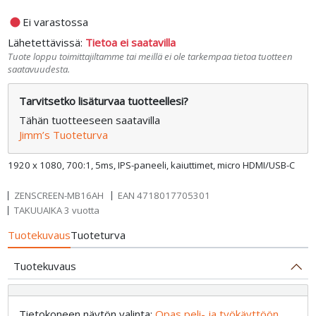
fiber_manual_record
Ei varastossa
Lähetettävissä:
Tietoa ei saatavilla
Tuote loppu toimittajiltamme tai meillä ei ole tarkempaa tietoa tuotteen
saatavuudesta.
Tarvitsetko lisäturvaa tuotteellesi?
Tähän tuotteeseen saatavilla
Jimm’s Tuoteturva
1920 x 1080, 700:1, 5ms, IPS-paneeli, kaiuttimet, micro HDMI/USB-C
ZENSCREEN-MB16AH
EAN
4718017705301
TAKUUAIKA 3 vuotta
Tuotekuvaus
Tuoteturva
Tuotekuvaus
Tietokoneen näytön valinta:
Opas peli- ja työkäyttöön