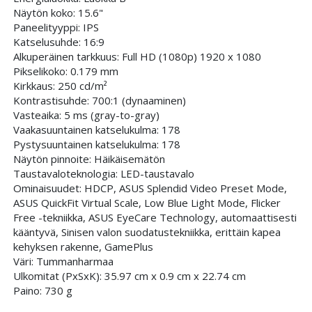
Näytön koko: 15.6"
Paneelityyppi: IPS
Katselusuhde: 16:9
Alkuperäinen tarkkuus: Full HD (1080p) 1920 x 1080
Pikselikoko: 0.179 mm
Kirkkaus: 250 cd/m²
Kontrastisuhde: 700:1 (dynaaminen)
Vasteaika: 5 ms (gray-to-gray)
Vaakasuuntainen katselukulma: 178
Pystysuuntainen katselukulma: 178
Näytön pinnoite: Häikäisemätön
Taustavaloteknologia: LED-taustavalo
Ominaisuudet: HDCP, ASUS Splendid Video Preset Mode,
ASUS QuickFit Virtual Scale, Low Blue Light Mode, Flicker
Free -tekniikka, ASUS EyeCare Technology, automaattisesti
kääntyvä, Sinisen valon suodatustekniikka, erittäin kapea
kehyksen rakenne, GamePlus
Väri: Tummanharmaa
Ulkomitat (PxSxK): 35.97 cm x 0.9 cm x 22.74 cm
Paino: 730 g