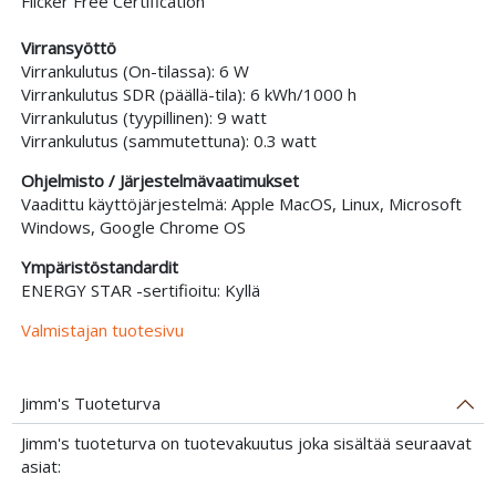
Flicker Free Certification
Virransyöttö
Virrankulutus (On-tilassa): 6 W
Virrankulutus SDR (päällä-tila): 6 kWh/1000 h
Virrankulutus (tyypillinen): 9 watt
Virrankulutus (sammutettuna): 0.3 watt
Ohjelmisto / Järjestelmävaatimukset
Vaadittu käyttöjärjestelmä: Apple MacOS, Linux, Microsoft
Windows, Google Chrome OS
Ympäristöstandardit
ENERGY STAR -sertifioitu: Kyllä
Valmistajan tuotesivu
Jimm's Tuoteturva
Jimm's tuoteturva on tuotevakuutus joka sisältää seuraavat
asiat: