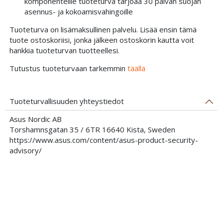
komponenteille tuoteturva tarjoaa 30 päivän suojan
asennus- ja kokoamisvahingoille
Tuoteturva on lisämaksullinen palvelu. Lisää ensin tämä
tuote ostoskoriisi, jonka jälkeen ostoskorin kautta voit
hankkia tuoteturvan tuotteellesi.
Tutustus tuoteturvaan tarkemmin
täällä
Tuoteturvallisuuden yhteystiedot
Asus Nordic AB
Torshamnsgatan 35 / 6TR 16640 Kista, Sweden
https://www.asus.com/content/asus-product-security-
advisory/