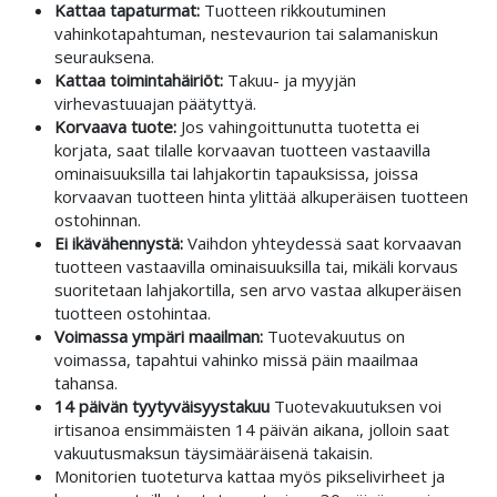
Kattaa tapaturmat:
Tuotteen rikkoutuminen
vahinkotapahtuman, nestevaurion tai salamaniskun
seurauksena.
Kattaa toimintahäiriöt:
Takuu- ja myyjän
virhevastuuajan päätyttyä.
Korvaava tuote:
Jos vahingoittunutta tuotetta ei
korjata, saat tilalle korvaavan tuotteen vastaavilla
ominaisuuksilla tai lahjakortin tapauksissa, joissa
korvaavan tuotteen hinta ylittää alkuperäisen tuotteen
ostohinnan.
Ei ikävähennystä:
Vaihdon yhteydessä saat korvaavan
tuotteen vastaavilla ominaisuuksilla tai, mikäli korvaus
suoritetaan lahjakortilla, sen arvo vastaa alkuperäisen
tuotteen ostohintaa.
Voimassa ympäri maailman:
Tuotevakuutus on
voimassa, tapahtui vahinko missä päin maailmaa
tahansa.
14 päivän tyytyväisyystakuu
Tuotevakuutuksen voi
irtisanoa ensimmäisten 14 päivän aikana, jolloin saat
vakuutusmaksun täysimääräisenä takaisin.
Monitorien tuoteturva kattaa myös pikselivirheet ja