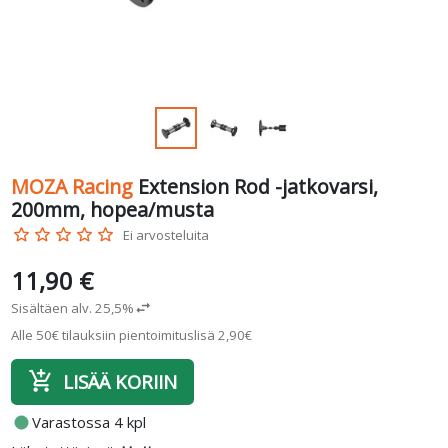
MOZA Racing
Extension Rod -jatkovarsi,
200mm, hopea/musta
star_border
star_border
star_border
star_border
star_border
Ei arvosteluita
11,90 €
Sisältäen alv. 25,5%
swap_horiz
Alle 50€ tilauksiin pientoimituslisä 2,90€
add_shopping_cart
LISÄÄ KORIIN
fiber_manual_record
Varastossa 4 kpl