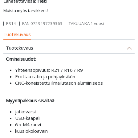
Lähetettävissä:
Heti
Muista myös tarvikkeet!
RS14
EAN
0723497239363
TAKUUAIKA 1 vuosi
Tuotekuvaus
Tuotekuvaus
Ominaisuudet
:
Yhteensopivuus: R21 / R16 / R9
Erottaa ratin ja pohjayksikön
CNC-koneistettu ilmailutason alumiiniseos
Myyntipakkaus sisältää
:
jatkovarsi
USB-kaapeli
6 x M4 ruuvi
kuusiokoloavain