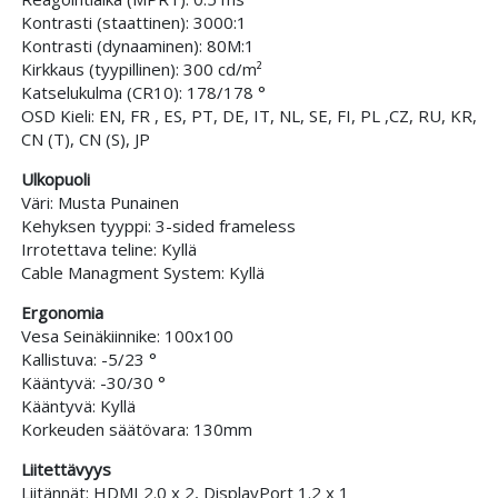
Kontrasti (staattinen): 3000:1
Kontrasti (dynaaminen): 80M:1
Kirkkaus (tyypillinen): 300 cd/m²
Katselukulma (CR10): 178/178 °
OSD Kieli: EN, FR , ES, PT, DE, IT, NL, SE, FI, PL ,CZ, RU, KR,
CN (T), CN (S), JP
Ulkopuoli
Väri: Musta Punainen
Kehyksen tyyppi: 3-sided frameless
Irrotettava teline: Kyllä
Cable Managment System: Kyllä
Ergonomia
Vesa Seinäkiinnike: 100x100
Kallistuva: -5/23 °
Kääntyvä: -30/30 °
Kääntyvä: Kyllä
Korkeuden säätövara: 130mm
Liitettävyys
Liitännät: HDMI 2.0 x 2, DisplayPort 1.2 x 1