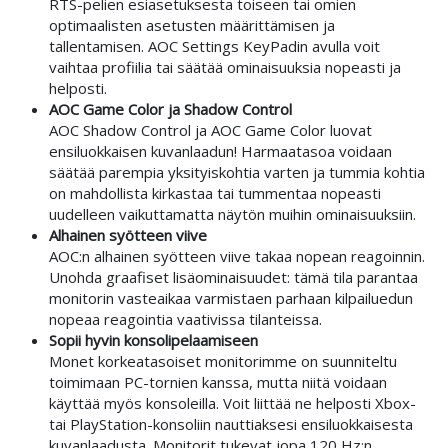
RTS-pelien esiasetuksesta toiseen tai omien
optimaalisten asetusten määrittämisen ja
tallentamisen. AOC Settings KeyPadin avulla voit
vaihtaa profiilia tai säätää ominaisuuksia nopeasti ja
helposti.
AOC Game Color ja Shadow Control
AOC Shadow Control ja AOC Game Color luovat
ensiluokkaisen kuvanlaadun! Harmaatasoa voidaan
säätää parempia yksityiskohtia varten ja tummia kohtia
on mahdollista kirkastaa tai tummentaa nopeasti
uudelleen vaikuttamatta näytön muihin ominaisuuksiin.
Alhainen syötteen viive
AOC:n alhainen syötteen viive takaa nopean reagoinnin.
Unohda graafiset lisäominaisuudet: tämä tila parantaa
monitorin vasteaikaa varmistaen parhaan kilpailuedun
nopeaa reagointia vaativissa tilanteissa.
Sopii hyvin konsolipelaamiseen
Monet korkeatasoiset monitorimme on suunniteltu
toimimaan PC-tornien kanssa, mutta niitä voidaan
käyttää myös konsoleilla. Voit liittää ne helposti Xbox-
tai PlayStation-konsoliin nauttiaksesi ensiluokkaisesta
kuvanlaadusta. Monitorit tukevat jopa 120 Hz:n