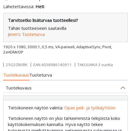
Lähetettävissä:
Heti
Tarvitsetko lisäturvaa tuotteellesi?
Tähän tuotteeseen saatavilla
Jimm’s Tuoteturva
1920 x 1080, 3000:1, 0,5 ms, VA-paneeli, AdaptiveSync, Pivot,
2xHDMI/DP
25G3ZM/BK
EAN
4038986140911
TAKUUAIKA 3 vuotta
Tuotekuvaus
Tuoteturva
Tuotekuvaus
Tietokoneen näytön valinta:
Opas peli- ja työkäyttöön
Tietokoneen näyttö on yksi tärkeimmistä tekijöistä koko
käyttökokemuksen kannalta. Hyvä näyttö tekee
työpäivistä miellyttävämpiä, pelaamisesta sulavampaa ja