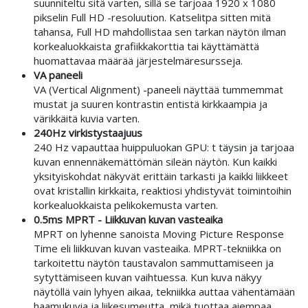
suunniteltu sitä varten, sillä se tarjoaa 1920 x 1080
pikselin Full HD -resoluution. Katselitpa sitten mitä
tahansa, Full HD mahdollistaa sen tarkan näytön ilman
korkealuokkaista grafiikkakorttia tai käyttämättä
huomattavaa määrää järjestelmäresursseja.
VA paneeli
VA (Vertical Alignment) -paneeli näyttää tummemmat
mustat ja suuren kontrastin entistä kirkkaampia ja
värikkäitä kuvia varten.
240Hz virkistystaajuus
240 Hz vapauttaa huippuluokan GPU: t täysin ja tarjoaa
kuvan ennennäkemättömän sileän näytön. Kun kaikki
yksityiskohdat näkyvät erittäin tarkasti ja kaikki liikkeet
ovat kristallin kirkkaita, reaktiosi yhdistyvät toimintoihin
korkealuokkaista pelikokemusta varten.
0.5ms MPRT - Liikkuvan kuvan vasteaika
MPRT on lyhenne sanoista Moving Picture Response
Time eli liikkuvan kuvan vasteaika. MPRT-tekniikka on
tarkoitettu näytön taustavalon sammuttamiseen ja
sytyttämiseen kuvan vaihtuessa. Kun kuva näkyy
näytöllä vain lyhyen aikaa, tekniikka auttaa vähentämään
haamukuvia ja liikesumeutta, mikä tuottaa aiempaa