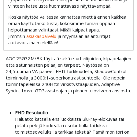
viihteen katselusta huomattavasti näyttävämpää.
Koska näyttöä valitessa kannattaa miettiä ennen kaikkea
omaa käyttötarkoitusta, kokosimme tämän oppaan
helpottamaan valintaasi. Mikäli kaipaat apua,
Jimm’sin
asiakaspalvelu
ja myymälän asiantuntijat
auttavat aina mielellään!
AOC 25G3ZM/BK täyttää sekä e-urheilijoiden, kilpapelaajien
että satunnaisten pelaajien tarpeet. Näytössä on
24,5tuuman VA-paneeli FHD-tarkkuudella, ShadowControl-
toiminnolla ja 3000:1-superkontrastisuhteella. Ole nopein
toimintapeleissä 240Hz:n virkistystaajuuden, Adaptive
Syncin, 1ms:n GTG-vasteajan ja pienen tuloviiveen ansiosta.
FHD Resoluutio
Haluatko katsella ensiluokkaista Blu-ray-elokuvaa tai
pelata pelejä korkealla resoluutiolla tai lukea
toimistosovelluksilla tarkkaa tekstiä? Tämä monitori on