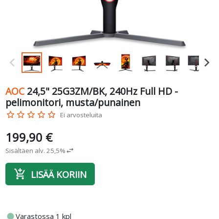
AOC
24,5" 25G3ZM/BK, 240Hz Full HD -
pelimonitori, musta/punainen
star_border
star_border
star_border
star_border
star_border
Ei arvosteluita
199,90 €
Sisältäen alv. 25,5%
swap_horiz
add_shopping_cart
LISÄÄ KORIIN
fiber_manual_record
Varastossa 1 kpl