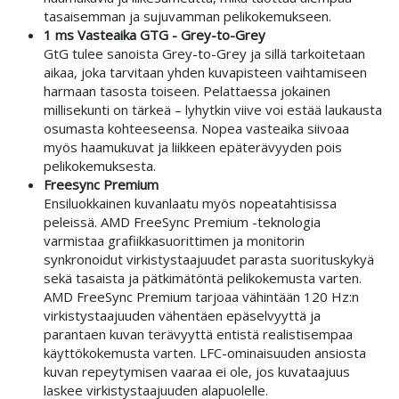
tasaisemman ja sujuvamman pelikokemukseen.
1 ms Vasteaika GTG - Grey-to-Grey
GtG tulee sanoista Grey-to-Grey ja sillä tarkoitetaan
aikaa, joka tarvitaan yhden kuvapisteen vaihtamiseen
harmaan tasosta toiseen. Pelattaessa jokainen
millisekunti on tärkeä – lyhytkin viive voi estää laukausta
osumasta kohteeseensa. Nopea vasteaika siivoaa
myös haamukuvat ja liikkeen epäterävyyden pois
pelikokemuksesta.
Freesync Premium
Ensiluokkainen kuvanlaatu myös nopeatahtisissa
peleissä. AMD FreeSync Premium -teknologia
varmistaa grafiikkasuorittimen ja monitorin
synkronoidut virkistystaajuudet parasta suorituskykyä
sekä tasaista ja pätkimätöntä pelikokemusta varten.
AMD FreeSync Premium tarjoaa vähintään 120 Hz:n
virkistystaajuuden vähentäen epäselvyyttä ja
parantaen kuvan terävyyttä entistä realistisempaa
käyttökokemusta varten. LFC-ominaisuuden ansiosta
kuvan repeytymisen vaaraa ei ole, jos kuvataajuus
laskee virkistystaajuuden alapuolelle.