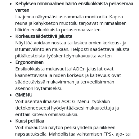
Kehyksen minimaalinen häiriö ensiluokkaista peliasemaa
varten
Laajenna näkymääsi useammalla monitorilla. Kapea
reuna ja kehyksetön muotoilu tarjoavat minimaalisen
häiriön ensiluokkaista peliasemaa varten.
Korkeussäädettävä jalusta
Näyttöä voidaan nostaa tai laskea omien korkeus- ja
istumisvalintojen mukaan. Helposti säädettävä jalusta
pitkäkestoista työskentelymukavuutta varten.
Ergonominen
Ensiluokkaista mukavuutta! AOC:n jalustat ovat
käännettävissä ja niiden korkeus ja kaltevuus ovat
säädettävissä mukavimman ja terveellisimmän
asennon löytämiseksi.
GMENU
Voit asentaa ilmaisen AOC G-Menu -työkalun
tietokoneeseesi hyödyntääksesi mukautettuja ja
erittäin käteviä ominaisuuksia.
Kuusi pelitilaa
Voit mukauttaa näytön peliisi yhdellä painikkeen
napsautuksella. Mahdollistaa vaihtamisen FPS-, ajo- tai