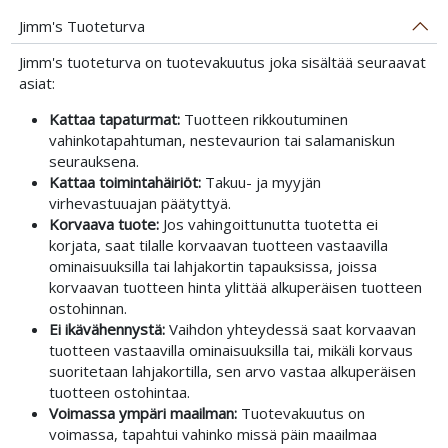
Jimm's Tuoteturva
Jimm's tuoteturva on tuotevakuutus joka sisältää seuraavat
asiat:
Kattaa tapaturmat:
Tuotteen rikkoutuminen
vahinkotapahtuman, nestevaurion tai salamaniskun
seurauksena.
Kattaa toimintahäiriöt:
Takuu- ja myyjän
virhevastuuajan päätyttyä.
Korvaava tuote:
Jos vahingoittunutta tuotetta ei
korjata, saat tilalle korvaavan tuotteen vastaavilla
ominaisuuksilla tai lahjakortin tapauksissa, joissa
korvaavan tuotteen hinta ylittää alkuperäisen tuotteen
ostohinnan.
Ei ikävähennystä:
Vaihdon yhteydessä saat korvaavan
tuotteen vastaavilla ominaisuuksilla tai, mikäli korvaus
suoritetaan lahjakortilla, sen arvo vastaa alkuperäisen
tuotteen ostohintaa.
Voimassa ympäri maailman:
Tuotevakuutus on
voimassa, tapahtui vahinko missä päin maailmaa