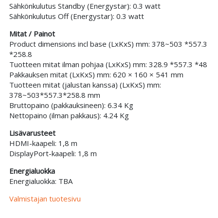
Sähkönkulutus Standby (Energystar): 0.3 watt
Sähkönkulutus Off (Energystar): 0.3 watt
Mitat / Painot
Product dimensions incl base (LxKxS) mm: 378~503 *557.3
*258.8
Tuotteen mitat ilman pohjaa (LxKxS) mm: 328.9 *557.3 *48
Pakkauksen mitat (LxKxS) mm: 620 × 160 × 541 mm
Tuotteen mitat (jalustan kanssa) (LxKxS) mm:
378~503*557.3*258.8 mm
Bruttopaino (pakkauksineen): 6.34 Kg
Nettopaino (ilman pakkaus): 4.24 Kg
Lisävarusteet
HDMI-kaapeli: 1,8 m
DisplayPort-kaapeli: 1,8 m
Energialuokka
Energialuokka: TBA
Valmistajan tuotesivu