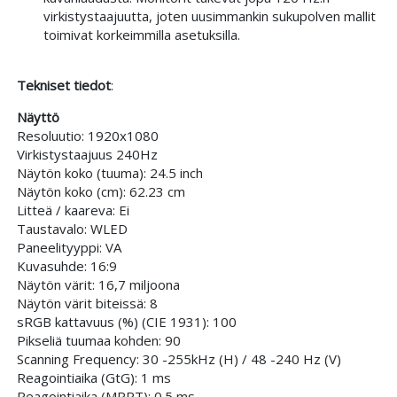
virkistystaajuutta, joten uusimmankin sukupolven mallit
toimivat korkeimmilla asetuksilla.
Tekniset tiedot
:
Näyttö
Resoluutio: 1920x1080
Virkistystaajuus 240Hz
Näytön koko (tuuma): 24.5 inch
Näytön koko (cm): 62.23 cm
Litteä / kaareva: Ei
Taustavalo: WLED
Paneelityyppi: VA
Kuvasuhde: 16:9
Näytön värit: 16,7 miljoona
Näytön värit biteissä: 8
sRGB kattavuus (%) (CIE 1931): 100
Pikseliä tuumaa kohden: 90
Scanning Frequency: 30 -255kHz (H) / 48 -240 Hz (V)
Reagointiaika (GtG): 1 ms
Reagointiaika (MPRT): 0.5 ms