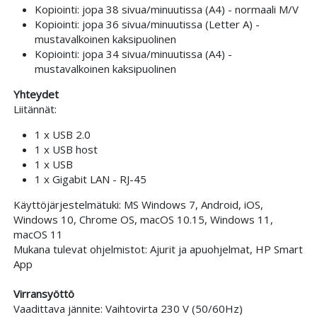
Kopiointi: jopa 38 sivua/minuutissa (A4) - normaali M/V
Kopiointi: jopa 36 sivua/minuutissa (Letter A) -
mustavalkoinen kaksipuolinen
Kopiointi: jopa 34 sivua/minuutissa (A4) -
mustavalkoinen kaksipuolinen
Yhteydet
Liitännät:
1 x USB 2.0
1 x USB host
1 x USB
1 x Gigabit LAN - RJ-45
Käyttöjärjestelmätuki: MS Windows 7, Android, iOS,
Windows 10, Chrome OS, macOS 10.15, Windows 11,
macOS 11
Mukana tulevat ohjelmistot: Ajurit ja apuohjelmat, HP Smart
App
Virransyöttö
Vaadittava jännite: Vaihtovirta 230 V (50/60Hz)