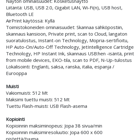
Näytön ominaisuudet: Kosketusnäyttö
Liitäntä: USB, USB 2.0, Gigabit LAN, Wi-Fi(n), USB host,
Bluetooth LE
AirPrint käytössä: Kyllä
Toimistokoneiden ominaisuudet: Skannaa sähköpostiin,
skannaus kansioon, Private print, scan to Cloud, langaton
suoratulostus, Instant-on Technology, Mopria-sertifioitu,
HP Auto-On/Auto-Off Technology, JetIntelligence Cartridge
Technology, HP Instant Ink, skannaus USB:hen -isäntä, print
from mobile devices, EKO-tila, scan to PDF, N-Up-tulostus
Lokalisointi: Englanti, saksa, ranska, italia, espanja /
Eurooppa
Muisti
Vakiomuisti: 512 Mt
Maksimi tuettu muisti: 512 Mt
Tuettu Flash-muisti: USB Flash-asema
Kopiointi
Kopioinnin maksiminopeus: Jopa 38 sivua/min
Kopioinnin maksimiresoluutio: Jopa 600 x 600
pistettä/tuuma