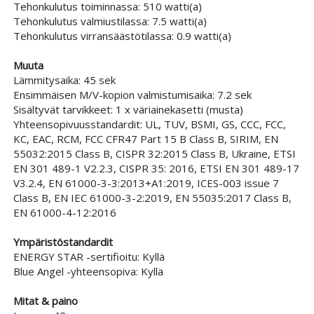
Tehonkulutus toiminnassa: 510 watti(a)
Tehonkulutus valmiustilassa: 7.5 watti(a)
Tehonkulutus virransäästötilassa: 0.9 watti(a)
Muuta
Lämmitysaika: 45 sek
Ensimmäisen M/V-kopion valmistumisaika: 7.2 sek
Sisältyvät tarvikkeet: 1 x väriainekasetti (musta)
Yhteensopivuusstandardit: UL, TUV, BSMI, GS, CCC, FCC,
KC, EAC, RCM, FCC CFR47 Part 15 B Class B, SIRIM, EN
55032:2015 Class B, CISPR 32:2015 Class B, Ukraine, ETSI
EN 301 489-1 V2.2.3, CISPR 35: 2016, ETSI EN 301 489-17
V3.2.4, EN 61000-3-3:2013+A1:2019, ICES-003 issue 7
Class B, EN IEC 61000-3-2:2019, EN 55035:2017 Class B,
EN 61000-4-12:2016
Ympäristöstandardit
ENERGY STAR -sertifioitu: Kyllä
Blue Angel -yhteensopiva: Kyllä
Mitat & paino