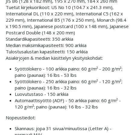
JIS B6 (128 x 182 mm), 195 x 270 mm, 184 x 260 mm
Tuetut kirjekuorikoot: US No 10 (104.7 x 241.3 mm),
International DL (110 x 220 mm), International C5 (162 x
229 mm), International B5 (176 x 250 mm), Monarch (98.4
x 190.5 mm), Japanese postcard (100 x 148 mm), Japanese
Postcard Double (148 x 200 mm)
Standardikapasiteetti: 350 arkkia
Median maksimikapasiteetti: 900 arkkia
Tulostusalustan kapasiteetti: 150 arkkia
Asiakirjojen & median käsittelyn yksityiskohdat:
Syöttölokero - 100 arkkia paino: 60 g/m² - 200 g/m²;
paino (paunaa): 16 lbs - 53 lbs
Syöttölokero - 250 arkkia paino: 60 g/m² - 120 g/m²;
paino (paunaa): 16 lbs - 32 lbs
Luovutustaso - 150 arkkia
Automaattisyöttö (ADF) - 50 arkkia paino: 60 g/m² -
120 g/m²; paino (paunaa): 16 lbs - 32 lbs
Nopeustiedot:
Skannaus: jopa 31 sivua/minuutissa (Letter A) -
normaali M/V