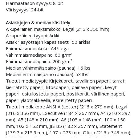
Harmaatason syvyys: 8-bit
Värisyvyys: 24-bit
Asiakirjojen & median käsittely
Alkuperäinen maksimikoko: Legal (216 x 356 mm)
Alkuperäinen tyyppi: Arkki
Asiakirjasyöttäjän kapasiteetti: 50 arkkia
Enimmäismediakoko: A4/Legal
Vähimmäismediapaino: 60 g/m²
Enimmäismediapaino: 200 g/m²
Median vähimmäispaino (paunaa): 16 lbs
Median enimmäispaino (paunaa): 53 lbs
Tuetut mediatyypit: Kirjekuoret, tavallinen paperi, tarrat,
kierrätetty paperi, liitospaperi, painava paperi, kevyt
paperi, esitulostettu paperi, postikortit, värillinen paperi,
paperi yläotsakkeella, esirei'itetty paperi
Tuetut mediakoot: ANSI A (Letter) (216 x 279 mm), Legal
(216 x 356 mm), Executive (184 x 267 mm), A4 (210 x 297
mm), A5 (148 x 210 mm), A6 (105 x 148 mm), 100 x 150
mm, 102 x 152 mm, JIS B5 (182 x 257 mm), Statement
(139.7 x 215.9 mm), 197 x 273 mm, Oficio (216 x 343 mm),