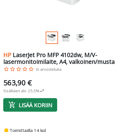
HP
LaserJet Pro MFP 4102dw, M/V-
lasermonitoimilaite, A4, valkoinen/musta
star_border
star_border
star_border
star_border
star_border
Ei arvosteluita
563,90 €
Sisältäen alv. 25,5%
swap_horiz
add_shopping_cart
LISÄÄ KORIIN
fiber_manual_record
Toimittajilla 14 kpl