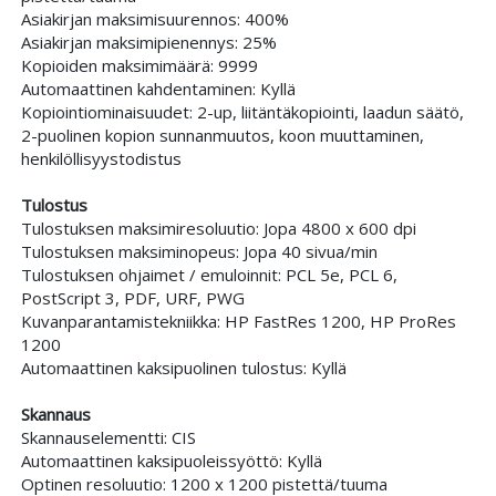
Asiakirjan maksimisuurennos: 400%
Asiakirjan maksimipienennys: 25%
Kopioiden maksimimäärä: 9999
Automaattinen kahdentaminen: Kyllä
Kopiointiominaisuudet: 2-up, liitäntäkopiointi, laadun säätö,
2-puolinen kopion sunnanmuutos, koon muuttaminen,
henkilöllisyystodistus
Tulostus
Tulostuksen maksimiresoluutio: Jopa 4800 x 600 dpi
Tulostuksen maksiminopeus: Jopa 40 sivua/min
Tulostuksen ohjaimet / emuloinnit: PCL 5e, PCL 6,
PostScript 3, PDF, URF, PWG
Kuvanparantamistekniikka: HP FastRes 1200, HP ProRes
1200
Automaattinen kaksipuolinen tulostus: Kyllä
Skannaus
Skannauselementti: CIS
Automaattinen kaksipuoleissyöttö: Kyllä
Optinen resoluutio: 1200 x 1200 pistettä/tuuma