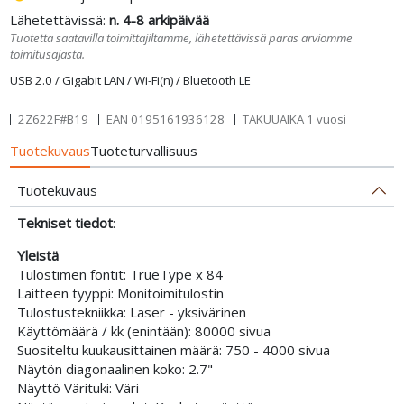
Lähetettävissä:
n. 4-8 arkipäivää
Tuotetta saatavilla toimittajiltamme, lähetettävissä paras arviomme
toimitusajasta.
USB 2.0 / Gigabit LAN / Wi-Fi(n) / Bluetooth LE
2Z622F#B19
EAN
0195161936128
TAKUUAIKA 1 vuosi
Tuotekuvaus
Tuoteturvallisuus
Tuotekuvaus
Tekniset tiedot
:
Yleistä
Tulostimen fontit: TrueType x 84
Laitteen tyyppi: Monitoimitulostin
Tulostustekniikka: Laser - yksivärinen
Käyttömäärä / kk (enintään): 80000 sivua
Suositeltu kuukausittainen määrä: 750 - 4000 sivua
Näytön diagonaalinen koko: 2.7"
Näyttö Värituki: Väri