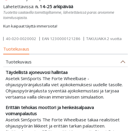
Lähetettävissä:
n. 14-25 arkipäivää
Tuotetta saatavilla toimittajiltamme, lähetettävissä paras arviomme
toimitusajasta.
Kun kaipaat täyttä immersiota!
40-020-0020002
EAN
1230000121286
TAKUUAIKA 2 vuotta
Tuotekuvaus
Tuotekuvaus
Täydellistä ajoneuvosi hallintaa
Asetek SimSports The Forte Wheelbase -
ohjauspyöränjalustalla viet ajokokemuksesi uudelle tasolle.
Ohjauspyöränjalusta syventää ajokokemustasi ja tarjoaa
vertaansa vailla olevan immersiivisen simulaation.
Erittäin tehokas moottori ja henkeäsalpaava
voimanpalautus
Asetek SimSports The Forte Wheelbase takaa realistiset
ohjauspyörän liikkeet ja erittäin tarkan palautteen.