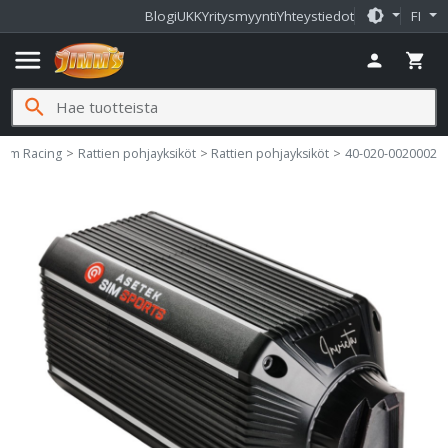
brightness_medium
Blogi
UKK
Yritysmyynti
Yhteystiedot
FI
menu
person
shopping_cart
search
imms.fi
Sim Racing
Rattien pohjayksiköt
Rattien pohjayksiköt
40-020-0020002