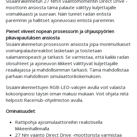
Sisäänrakennetun 27 Nm:n vääntömomentin Direct Drive -
moottorin ansiosta tämä palaute välittyy kuljettajalle
voimakkaasti ja suoraan. Näin tunnet radan entistä
paremmin ja hallitset ajoneuvoasi entistä paremmin.
Pienet viiveet nopean prosessorin ja ohjauspyörien
pikavapautuksen ansiosta
Sisäänrakennetun prosessorin ansiosta jopa monimutkaiset
voimanpalautereaktiot lasketaan ja toistetaan
salamannopeasti ja tarkasti. Se varmistaa, että kaikki radan
olosuhteet ja ajoneuvon liikkeet välittyvät kuljettajalle
reaaliajassa ja mahdollisimman tarkasti. Tämä mahdollistaa
parhaan mahdollisen simulaattorikokemuksen.
Sisäänrakennettujen RGB-LED-valojen avulla voit valaista
kokoonpanosi täysin oman makusi mukaan. Voit ohjata niitä
helposti RaceHub-ohjelmiston avulla.
Ominaisuudet
:
Rattipohja ajosimulaattoreihin realistisella
liikkeenhallinnalla
27 Nm vääntö Direct Drive -moottorista varmistaa