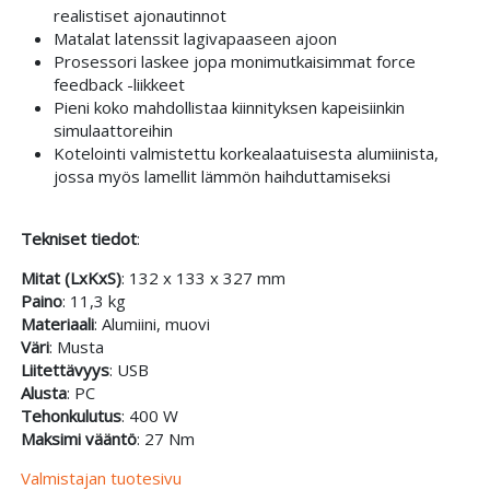
realistiset ajonautinnot
Matalat latenssit lagivapaaseen ajoon
Prosessori laskee jopa monimutkaisimmat force
feedback -liikkeet
Pieni koko mahdollistaa kiinnityksen kapeisiinkin
simulaattoreihin
Kotelointi valmistettu korkealaatuisesta alumiinista,
jossa myös lamellit lämmön haihduttamiseksi
Tekniset tiedot
:
Mitat (LxKxS)
: 132 x 133 x 327 mm
Paino
: 11,3 kg
Materiaali
: Alumiini, muovi
Väri
: Musta
Liitettävyys
: USB
Alusta
: PC
Tehonkulutus
: 400 W
Maksimi vääntö
: 27 Nm
Valmistajan tuotesivu