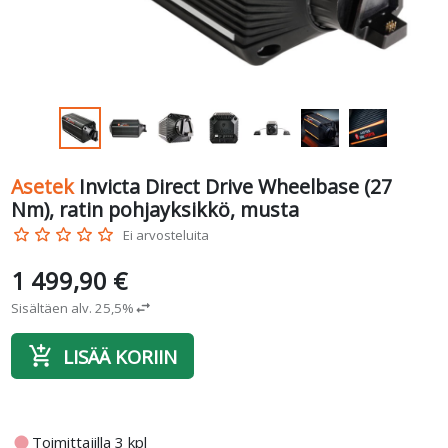
Asetek
Invicta Direct Drive Wheelbase (27
Nm), ratin pohjayksikkö, musta
star_border
star_border
star_border
star_border
star_border
Ei arvosteluita
1 499,90 €
Sisältäen alv. 25,5%
swap_horiz
add_shopping_cart
LISÄÄ KORIIN
fiber_manual_record
Toimittajilla 3 kpl