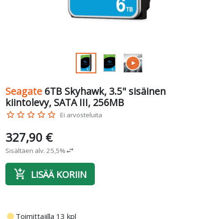
Seagate
6TB Skyhawk, 3.5" sisäinen
kiintolevy, SATA III, 256MB
star_border
star_border
star_border
star_border
star_border
Ei arvosteluita
327,90 €
Sisältäen alv. 25,5%
swap_horiz
add_shopping_cart
LISÄÄ KORIIN
fiber_manual_record
Toimittajilla 13 kpl