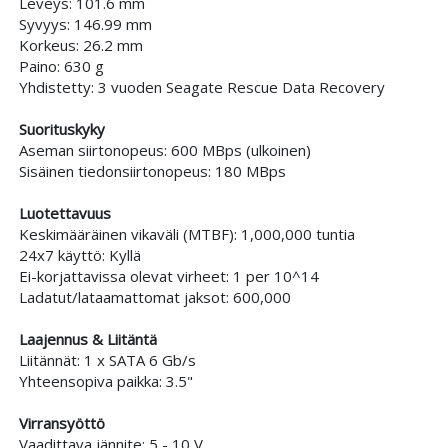
Leveys: 101.6 mm
Syvyys: 146.99 mm
Korkeus: 26.2 mm
Paino: 630 g
Yhdistetty: 3 vuoden Seagate Rescue Data Recovery
Suorituskyky
Aseman siirtonopeus: 600 MBps (ulkoinen)
Sisäinen tiedonsiirtonopeus: 180 MBps
Luotettavuus
Keskimääräinen vikaväli (MTBF): 1,000,000 tuntia
24x7 käyttö: Kyllä
Ei-korjattavissa olevat virheet: 1 per 10^14
Ladatut/lataamattomat jaksot: 600,000
Laajennus & Liitäntä
Liitännät: 1 x SATA 6 Gb/s
Yhteensopiva paikka: 3.5"
Virransyöttö
Vaadittava jännite: 5 - 10 V