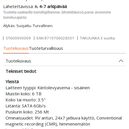
Lähetettävissä:
n. 4-7 arkipäivää
Tuotetta saatavilla toimittajiltamme, lähetettävissä paras arviomme
toimitusajasta.
Älykäs. Suojattu. Turvallinen.
ST6000VX009
EAN
8719706028301
TAKUUAIKA 3 vuotta
Tuotekuvaus
Tuoteturvallisuus
Tuotekuvaus
Tekniset tiedot
:
Yleistä
Laitteen tyyppi: Kiintolevyasema - sisäinen
Muistin koko: 6 TB
Koko tai muoto: 3.5"
Liitäntä: SATA 6Gb/s
Puskurin koko: 256 Mt
Ominaisuudet: RV anturi, 24x7 jatkuva käyttö, Conventional
magnetic recording (CMR), himmenemätön