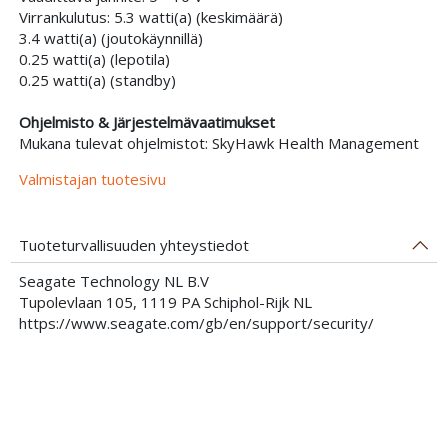
Virrankulutus: 5.3 watti(a) (keskimäärä)
3.4 watti(a) (joutokäynnillä)
0.25 watti(a) (lepotila)
0.25 watti(a) (standby)
Ohjelmisto & Järjestelmävaatimukset
Mukana tulevat ohjelmistot: SkyHawk Health Management
Valmistajan tuotesivu
Tuoteturvallisuuden yhteystiedot
Seagate Technology NL B.V
Tupolevlaan 105, 1119 PA Schiphol-Rijk NL
https://www.seagate.com/gb/en/support/security/