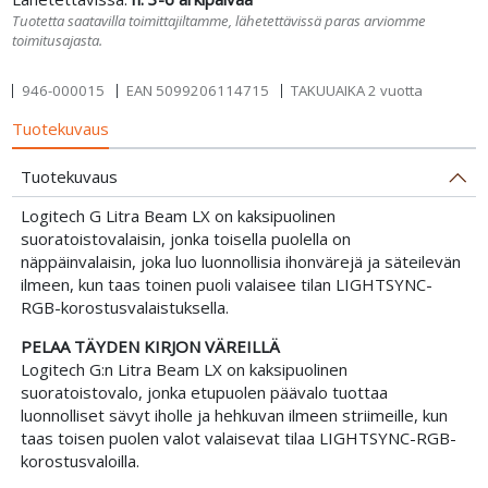
Tuotetta saatavilla toimittajiltamme, lähetettävissä paras arviomme
toimitusajasta.
946-000015
EAN
5099206114715
TAKUUAIKA 2 vuotta
Tuotekuvaus
Tuotekuvaus
Logitech G Litra Beam LX on kaksipuolinen
suoratoistovalaisin, jonka toisella puolella on
näppäinvalaisin, joka luo luonnollisia ihonvärejä ja säteilevän
ilmeen, kun taas toinen puoli valaisee tilan LIGHTSYNC-
RGB-korostusvalaistuksella.
PELAA TÄYDEN KIRJON VÄREILLÄ
Logitech G:n Litra Beam LX on kaksipuolinen
suoratoistovalo, jonka etupuolen päävalo tuottaa
luonnolliset sävyt iholle ja hehkuvan ilmeen striimeille, kun
taas toisen puolen valot valaisevat tilaa LIGHTSYNC-RGB-
korostusvaloilla.