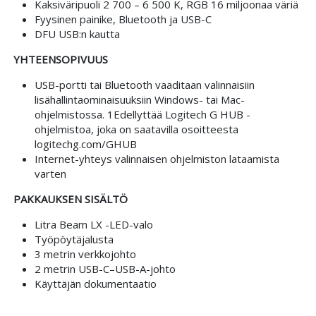
Kaksiväripuoli 2 700 – 6 500 K, RGB 16 miljoonaa väriä
Fyysinen painike, Bluetooth ja USB-C
DFU USB:n kautta
YHTEENSOPIVUUS
USB-portti tai Bluetooth vaaditaan valinnaisiin
lisähallintaominaisuuksiin Windows- tai Mac-
ohjelmistossa. 1Edellyttää Logitech G HUB -
ohjelmistoa, joka on saatavilla osoitteesta
logitechg.com/GHUB
Internet-yhteys valinnaisen ohjelmiston lataamista
varten
PAKKAUKSEN SISÄLTÖ
Litra Beam LX -LED-valo
Työpöytäjalusta
3 metrin verkkojohto
2 metrin USB-C–USB-A-johto
Käyttäjän dokumentaatio