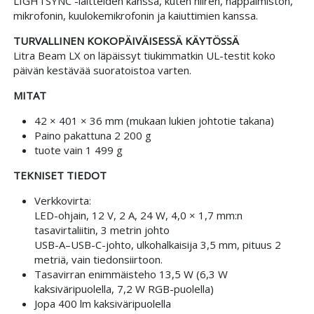
LIGHTSYNC -laitteiden kanssa, kuten hiiren, näppäimistön,
mikrofonin, kuulokemikrofonin ja kaiuttimien kanssa.
TURVALLINEN KOKOPÄIVÄISESSÄ KÄYTÖSSÄ
Litra Beam LX on läpäissyt tiukimmatkin UL-testit koko
päivän kestävää suoratoistoa varten.
MITAT
42 × 401 × 36 mm (mukaan lukien johtotie takana)
Paino pakattuna 2 200 g
tuote vain 1 499 g
TEKNISET TIEDOT
Verkkovirta:
LED-ohjain, 12 V, 2 A, 24 W, 4,0 × 1,7 mm:n
tasavirtaliitin, 3 metrin johto
USB-A–USB-C-johto, ulkohalkaisija 3,5 mm, pituus 2
metriä, vain tiedonsiirtoon.
Tasavirran enimmäisteho 13,5 W (6,3 W
kaksiväripuolella, 7,2 W RGB-puolella)
Jopa 400 lm kaksiväripuolella