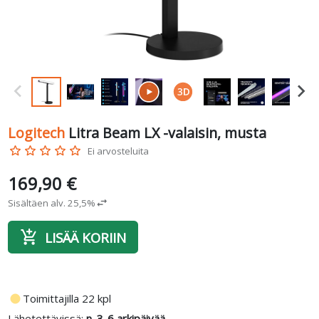
Logitech
Litra Beam LX -valaisin, musta
star_border
star_border
star_border
star_border
star_border
Ei arvosteluita
169,90 €
Sisältäen alv. 25,5%
swap_horiz
add_shopping_cart
LISÄÄ KORIIN
fiber_manual_record
Toimittajilla 22 kpl
Lähetettävissä:
n. 3-6 arkipäivää