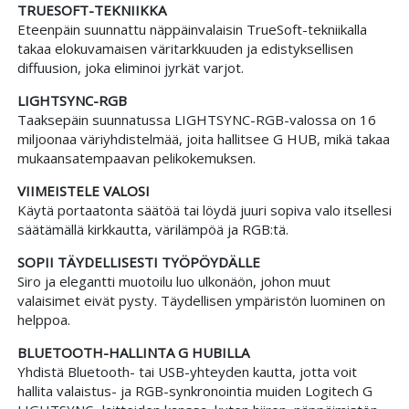
TRUESOFT-TEKNIIKKA
Eteenpäin suunnattu näppäinvalaisin TrueSoft-tekniikalla
takaa elokuvamaisen väritarkkuuden ja edistyksellisen
diffuusion, joka eliminoi jyrkät varjot.
LIGHTSYNC-RGB
Taaksepäin suunnatussa LIGHTSYNC-RGB-valossa on 16
miljoonaa väriyhdistelmää, joita hallitsee G HUB, mikä takaa
mukaansatempaavan pelikokemuksen.
VIIMEISTELE VALOSI
Käytä portaatonta säätöä tai löydä juuri sopiva valo itsellesi
säätämällä kirkkautta, värilämpöä ja RGB:tä.
SOPII TÄYDELLISESTI TYÖPÖYDÄLLE
Siro ja elegantti muotoilu luo ulkonäön, johon muut
valaisimet eivät pysty. Täydellisen ympäristön luominen on
helppoa.
BLUETOOTH-HALLINTA G HUBILLA
Yhdistä Bluetooth- tai USB-yhteyden kautta, jotta voit
hallita valaistus- ja RGB-synkronointia muiden Logitech G