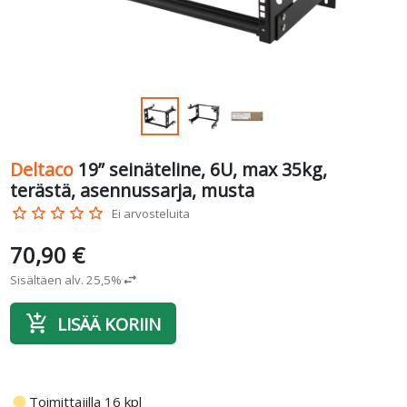
Deltaco
19” seinäteline, 6U, max 35kg,
terästä, asennussarja, musta
star_border
star_border
star_border
star_border
star_border
Ei arvosteluita
70,90 €
Sisältäen alv. 25,5%
swap_horiz
add_shopping_cart
LISÄÄ KORIIN
fiber_manual_record
Toimittajilla 16 kpl