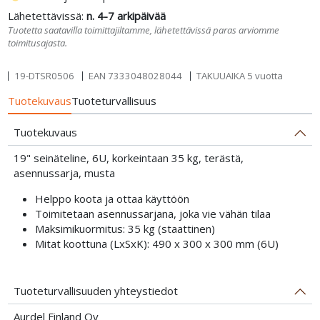
Lähetettävissä:
n. 4-7 arkipäivää
Tuotetta saatavilla toimittajiltamme, lähetettävissä paras arviomme
toimitusajasta.
19-DTSR0506
EAN
7333048028044
TAKUUAIKA 5 vuotta
Tuotekuvaus
Tuoteturvallisuus
Tuotekuvaus
19" seinäteline, 6U, korkeintaan 35 kg, terästä,
asennussarja, musta
Helppo koota ja ottaa käyttöön
Toimitetaan asennussarjana, joka vie vähän tilaa
Maksimikuormitus: 35 kg (staattinen)
Mitat koottuna (LxSxK): 490 x 300 x 300 mm (6U)
Tuoteturvallisuuden yhteystiedot
Aurdel Finland Oy