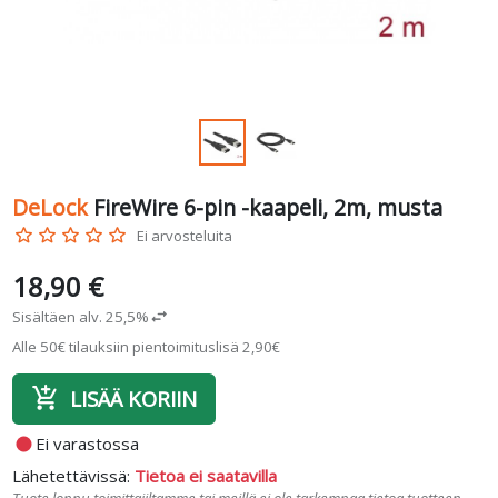
DeLock
FireWire 6-pin -kaapeli, 2m, musta
star_border
star_border
star_border
star_border
star_border
Ei arvosteluita
18,90 €
Sisältäen alv. 25,5%
swap_horiz
Alle 50€ tilauksiin pientoimituslisä 2,90€
add_shopping_cart
LISÄÄ KORIIN
fiber_manual_record
Ei varastossa
Lähetettävissä:
Tietoa ei saatavilla
Tuote loppu toimittajiltamme tai meillä ei ole tarkempaa tietoa tuotteen