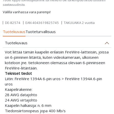
saatavuudesta.
Välillä vanhassa vara parempi!
DE-82574
EAN
4043619825745
TAKUUAIKA 2 vuotta
Tuotekuvaus
Tuoteturvallisuus
Tuotekuvaus
Voit liittää tämän kaapelin erilaisiin FireWire-laitteisiin, joissa
on 6-pinninen liitäntä, kuten videokameraan, ulkoiseen
koteloon jne. tietokoneen olemassa olevaan 6-pinninseen
FireWire-liitäntään.
Tekniset tiedot
Liitin: FireWire 1394A 6-pin uros > FireWire 1394A 6-pin
uros
Kaapelirakenne:
28 AWG datajohto
24 AWG virtajohto
Kaapelin halkaisija: n. 6 mm
Tiedonsiirtonopeus jopa 400 Mb/s