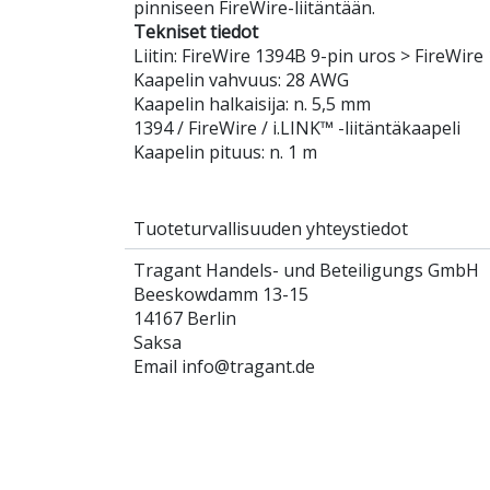
pinniseen FireWire-liitäntään.
Tekniset tiedot
Liitin: FireWire 1394B 9-pin uros > FireWir
Kaapelin vahvuus: 28 AWG
Kaapelin halkaisija: n. 5,5 mm
1394 / FireWire / i.LINK™ -liitäntäkaapeli
Kaapelin pituus: n. 1 m
Tuoteturvallisuuden yhteystiedot
Tragant Handels- und Beteiligungs GmbH
Beeskowdamm 13-15
14167 Berlin
Saksa
Email info@tragant.de