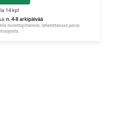
lla 14 kpl
sä:
n. 4-8 arkipäivää
illa toimittajiltamme, lähetettävissä paras
tusajasta.