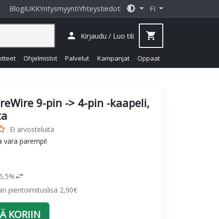
brightness_medium
Blogi
UKK
Yritysmyynti
Yhteystiedot
FI
person
shopping_cart
Kirjaudu / Luo tili
otteet
Ohjelmistot
Palvelut
Kampanjat
Oppaat
ireWire 9-pin -> 4-pin -kaapeli,
ta
_border
Ei arvosteluita
a vara parempi!
swap_horiz
25,5%
siin pientoimituslisä 2,90€
Ä KORIIN