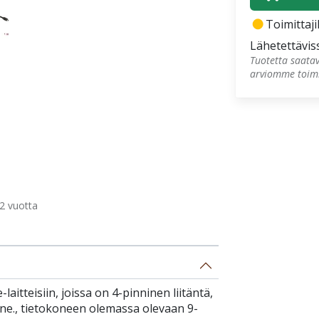
fiber_manual_record
Toimittaji
Lähetettävis
Tuotetta saatav
arviomme toimi
2 vuotta
-laitteisiin, joissa on 4-pinninen liitäntä,
ne., tietokoneen olemassa olevaan 9-