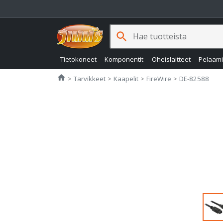
search
Tietokoneet
Komponentit
Oheislaitteet
Pelaam
Jimms.fi
home
Tarvikkeet
Kaapelit
FireWire
DE-82588