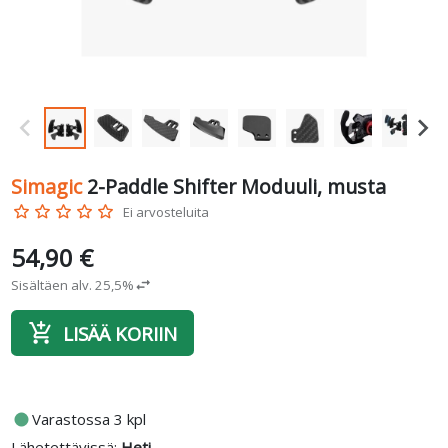
Simagic
2-Paddle Shifter Moduuli, musta
star_border
star_border
star_border
star_border
star_border
Ei arvosteluita
54,90 €
Sisältäen alv. 25,5%
swap_horiz
add_shopping_cart
LISÄÄ KORIIN
fiber_manual_record
Varastossa 3 kpl
Lähetettävissä:
Heti