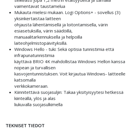
selkeästi jopa 1,2 metrin etäisyydeltä ja samalla
vaimentavat taustamelua
Mukauta mielesi mukaan. Logi Options+ - sovellus (3)
yksinkertaistaa laitteen
ohjausta lähentämisellä ja loitontamisella, värin
esiasetuksilla, värin säädöillä,
manuaalitarkennuksella ja helpoilla
laiteohjelmistopäivityksillä.
Windows Hello - tuki: Sekä optisia tunnistimia että
infrapunatunnistimia
käyttävä BRIO 4K mahdollistaa Windows Hellon kanssa
nopean ja turvallisen
kasvojentunnistuksen. Voit kirjautua Windows- laitteelle
katsomalla
verkkokameraan.
Kiinnitettävä suojasuljin: Takaa yksityisyytesi hetkessä
kiinteällä, ylös ja alas
liukuvalla suojasulkimella
TEKNISET TIEDOT