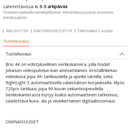
Lähetettävissä:
n. 3-5 arkipäivää
Tuotetta saatavilla toimittajiltamme, lähetettävissä paras arviomme
toimitusajasta.
960-001718
EAN
5099206129719
TAKUUAIKA 2 vuotta
Tuotekuvaus
Tuotekuvaus
Brio 4K on edistyksellinen verkkokamera, jolla hoidat
jokaisen videopuhelun kuin ammattilainen. Kristallinkirkas
videokuva jopa 4K-tarkkuudella ja upeilla väreillä, sekä
RightLight 3 automaattisella valaistuksen korjauksella. Myös
720p:n tarkkuus jopa 90 kuvan sekuntinopeudella.
Verkkokamerasta löytyy lisäksi automaattinen tarkennus,
säädettävä kuva- ala ja viisinkertainen digitaalizoomaus.
OMINAISUUDET