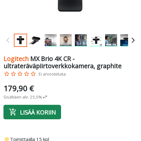
Logitech
MX Brio 4K CR -
ultrateräväpiirtoverkkokamera, graphite
star_border
star_border
star_border
star_border
star_border
Ei arvosteluita
179,90 €
Sisältäen alv. 25,5%
swap_horiz
add_shopping_cart
LISÄÄ KORIIN
fiber_manual_record
Toimittajilla 15 kpl