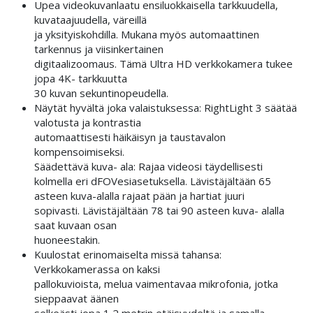
Upea videokuvanlaatu ensiluokkaisella tarkkuudella,
kuvataajuudella, väreillä
ja yksityiskohdilla. Mukana myös automaattinen
tarkennus ja viisinkertainen
digitaalizoomaus. Tämä Ultra HD verkkokamera tukee
jopa 4K- tarkkuutta
30 kuvan sekuntinopeudella.
Näytät hyvältä joka valaistuksessa: RightLight 3 säätää
valotusta ja kontrastia
automaattisesti häikäisyn ja taustavalon
kompensoimiseksi.
Säädettävä kuva- ala: Rajaa videosi täydellisesti
kolmella eri dFOVesiasetuksella. Lävistäjältään 65
asteen kuva-alalla rajaat pään ja hartiat juuri
sopivasti. Lävistäjältään 78 tai 90 asteen kuva- alalla
saat kuvaan osan
huoneestakin.
Kuulostat erinomaiselta missä tahansa:
Verkkokamerassa on kaksi
pallokuvioista, melua vaimentavaa mikrofonia, jotka
sieppaavat äänen