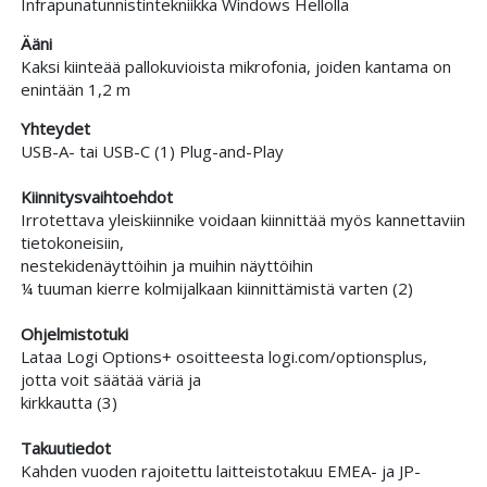
Infrapunatunnistintekniikka Windows Hellolla
Ääni
Kaksi kiinteää pallokuvioista mikrofonia, joiden kantama on
enintään 1,2 m
Yhteydet
USB-A- tai USB-C (1) Plug-and-Play
Kiinnitysvaihtoehdot
Irrotettava yleiskiinnike voidaan kiinnittää myös kannettaviin
tietokoneisiin,
nestekidenäyttöihin ja muihin näyttöihin
¼ tuuman kierre kolmijalkaan kiinnittämistä varten (2)
Ohjelmistotuki
Lataa Logi Options+ osoitteesta logi.com/optionsplus,
jotta voit säätää väriä ja
kirkkautta (3)
Takuutiedot
Kahden vuoden rajoitettu laitteistotakuu EMEA- ja JP-