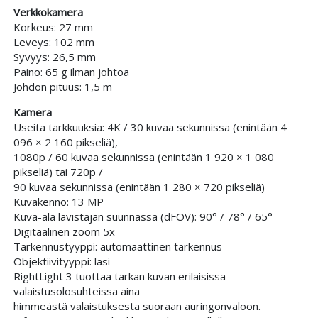
Verkkokamera
Korkeus: 27 mm
Leveys: 102 mm
Syvyys: 26,5 mm
Paino: 65 g ilman johtoa
Johdon pituus: 1,5 m
Kamera
Useita tarkkuuksia: 4K / 30 kuvaa sekunnissa (enintään 4
096 × 2 160 pikseliä),
1080p / 60 kuvaa sekunnissa (enintään 1 920 × 1 080
pikseliä) tai 720p /
90 kuvaa sekunnissa (enintään 1 280 × 720 pikseliä)
Kuvakenno: 13 MP
Kuva-ala lävistäjän suunnassa (dFOV): 90° / 78° / 65°
Digitaalinen zoom 5x
Tarkennustyyppi: automaattinen tarkennus
Objektiivityyppi: lasi
RightLight 3 tuottaa tarkan kuvan erilaisissa
valaistusolosuhteissa aina
himmeästä valaistuksesta suoraan auringonvaloon.