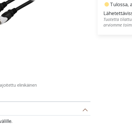
fiber_manual_record
Tulossa, a
Lähetettävis
Tuotetta tilatt
arviomme toimi
oitettu elinikäinen
lille.