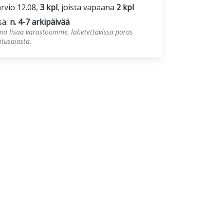
rvio 12.08,
3 kpl
, joista vapaana
2 kpl
sä:
n. 4-7 arkipäivää
una lisää varastoomme, lähetettävissä paras
tusajasta.