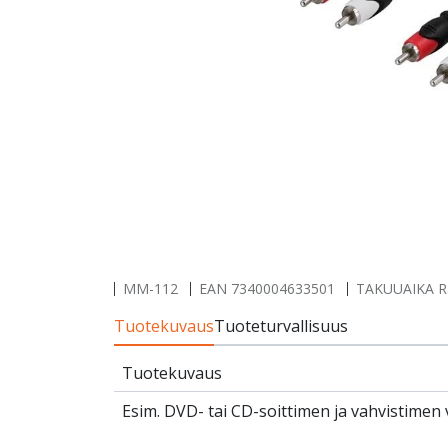
MM-112
EAN
7340004633501
TAKUUAIKA Raj
Tuotekuvaus
Tuoteturvallisuus
Tuotekuvaus
Esim. DVD- tai CD-soittimen ja vahvistimen vä