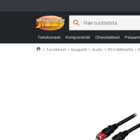
search
Tietokoneet
Komponentit
Oheislaitteet
Pelaam
Jimms.fi
home
Tarvikkeet
Kaapelit
Audio
RCA-liittimellä