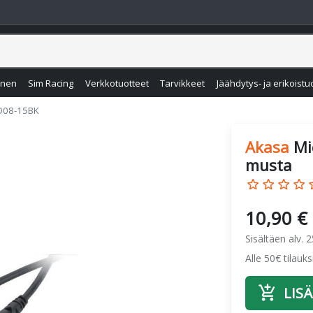
inen
Sim Racing
Verkkotuotteet
Tarvikkeet
Jäähdytys- ja erikoistu
D08-15BK
Akasa
Mi
musta
star_border
star_border
star_border
star_border
star
10,90 €
Sisältäen alv. 
Alle 50€ tilauk
add_shopping_cart
LISÄ