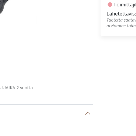
fiber_manual_record
Toimittajil
Lähetettävis
Tuotetta saatav
arviomme toimi
UUAIKA 2 vuotta