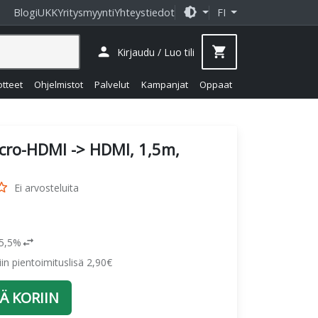
brightness_medium
Blogi
UKK
Yritysmyynti
Yhteystiedot
FI
person
shopping_cart
Kirjaudu / Luo tili
otteet
Ohjelmistot
Palvelut
Kampanjat
Oppaat
cro-HDMI -> HDMI, 1,5m,
_border
Ei arvosteluita
swap_horiz
25,5%
siin pientoimituslisä 2,90€
Ä KORIIN