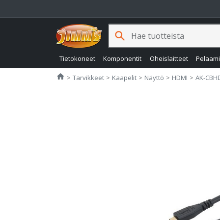
search
Tietokoneet
Komponentit
Oheislaitteet
Pelaam
Jimms.fi
home
Tarvikkeet
Kaapelit
Näyttö
HDMI
AK-CBH