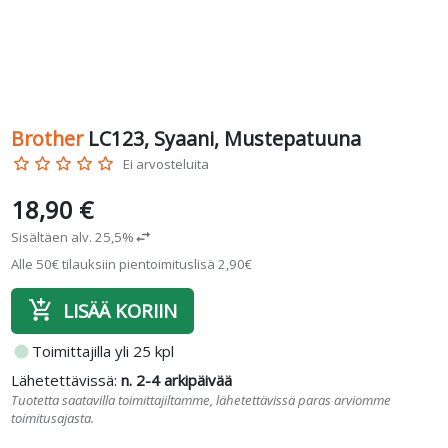
Brother
LC123, Syaani, Mustepatuuna
star_border
star_border
star_border
star_border
star_border
Ei arvosteluita
18,90 €
Sisältäen alv. 25,5%
swap_horiz
Alle 50€ tilauksiin pientoimituslisä 2,90€
add_shopping_cart
LISÄÄ KORIIN
fiber_manual_record
Toimittajilla yli 25 kpl
Lähetettävissä:
n. 2-4 arkipäivää
Tuotetta saatavilla toimittajiltamme, lähetettävissä paras arviomme
toimitusajasta.