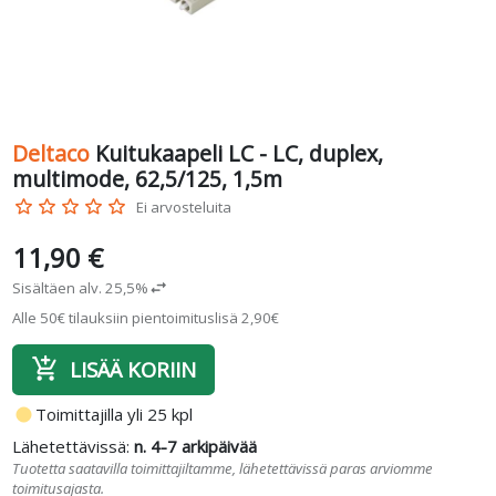
Deltaco
Kuitukaapeli LC - LC, duplex,
multimode, 62,5/125, 1,5m
star_border
star_border
star_border
star_border
star_border
Ei arvosteluita
11,90 €
Sisältäen alv. 25,5%
swap_horiz
Alle 50€ tilauksiin pientoimituslisä 2,90€
add_shopping_cart
LISÄÄ KORIIN
fiber_manual_record
Toimittajilla yli 25 kpl
Lähetettävissä:
n. 4-7 arkipäivää
Tuotetta saatavilla toimittajiltamme, lähetettävissä paras arviomme
toimitusajasta.