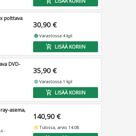
add_shopping_cart
LISÄÄ KORIIN
x polttava
30,90 €
fiber_manual_record
Varastossa 4 kpl
add_shopping_cart
LISÄÄ KORIIN
tava DVD-
35,90 €
fiber_manual_record
Varastossa 1 kpl
add_shopping_cart
LISÄÄ KORIIN
-ray-asema,
140,90 €
fiber_manual_record
Tulossa, arvio 14.08
A -