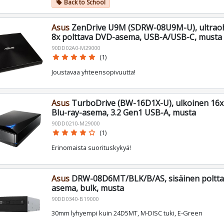
Back to School
local_offer
Asus
ZenDrive U9M (SDRW-08U9M-U), ultraoh
8x polttava DVD-asema, USB-A/USB-C, musta
90DD02A0-M29000
star
star
star
star
star
(1)
Joustavaa yhteensopivuutta!
Asus
TurboDrive (BW-16D1X-U), ulkoinen 16x 
Blu-ray-asema, 3.2 Gen1 USB-A, musta
90DD0210-M29000
star
star
star
star
star_border
(1)
Erinomaista suorituskykyä!
Asus
DRW-08D6MT/BLK/B/AS, sisäinen poltta
asema, bulk, musta
90DD0340-B19000
30mm lyhyempi kuin 24D5MT, M-DISC tuki, E-Green