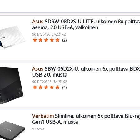
Asus
SDRW-08D2S-U LITE, ulkoinen 8x poltta
asema, 2.0 USB-A, valkoinen
90-DQ0436-UA221KZ
star
star
star
star
star
(2)
Asus
SBW-06D2X-U, ulkoinen 6x polttava BD
USB 2.0, musta
90-DT20305-UA151KZ
star
star
star
star
star
(1)
Verbatim
Slimline, ulkoinen 6x polttava Blu-r
Gen1 USB-A, musta
V43890