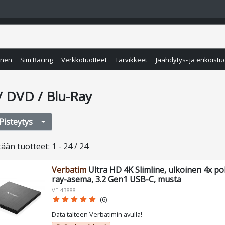
inen
Sim Racing
Verkkotuotteet
Tarvikkeet
Jäähdytys- ja erikoistu
/ DVD / Blu-Ray
Pisteytys
tään
tuotteet
:
1 - 24 / 24
Verbatim
Ultra HD 4K Slimline, ulkoinen 4x po
ray-asema, 3.2 Gen1 USB-C, musta
VE-43888
star
star
star
star
star
(6)
Data talteen Verbatimin avulla!