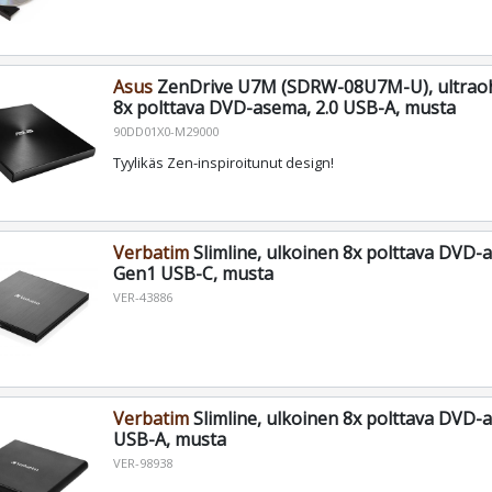
Asus
ZenDrive U7M (SDRW-08U7M-U), ultraoh
8x polttava DVD-asema, 2.0 USB-A, musta
90DD01X0-M29000
Tyylikäs Zen-inspiroitunut design!
Verbatim
Slimline, ulkoinen 8x polttava DVD-a
Gen1 USB-C, musta
VER-43886
Verbatim
Slimline, ulkoinen 8x polttava DVD-a
USB-A, musta
VER-98938