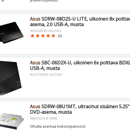
Asus
SDRW-08D2S-U LITE, ulkoinen 8x poltta
asema, 2.0 USB-A, musta
90-DQ0435-UA221KZ
star
star
star
star
star
(5)
Asus
SBC-06D2X-U, ulkoinen 6x polttava BDXL
USB-A, musta
90-DT00205-UA151KZ
Asus
SDRW-08U1MT, ultraohut sisäinen 5.25" 
DVD-asema, musta
90DD027X-B10000
Ohutta asemaa kokoonpanoosi!