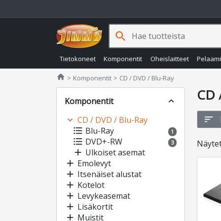
search
Tietokoneet
Komponentit
Oheislaitteet
Pelaam
Jimms.fi
home
Komponentit
CD / DVD / Blu-Ray
CD 
Komponentit
expand_less
sort
expand_more
CD / DVD / Blu-Ray
format_list_bulleted
Blu-Ray
1
format_list_bulleted
DVD+-RW
Näyte
3
add
Ulkoiset asemat
add
Emolevyt
add
Itsenäiset alustat
add
Kotelot
add
Levykeasemat
add
Lisäkortit
add
Muistit