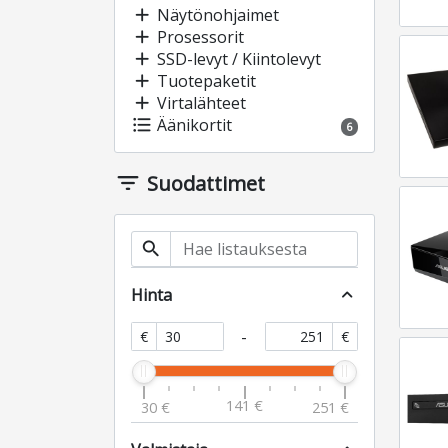
add
Näytönohjaimet
add
Prosessorit
add
SSD-levyt / Kiintolevyt
add
Tuotepaketit
add
Virtalähteet
format_list_bulleted
Äänikortit
6
filter_list
Suodattimet
search
Hinta
expand_less
-
€
€
141 €
30 €
251 €