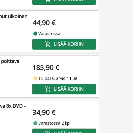
ut ulkoinen
44,90 €
fiber_manual_record
Varastossa
add_shopping_cart
LISÄÄ KORIIN
polttava
185,90 €
fiber_manual_record
Tulossa, arvio 11.08
add_shopping_cart
LISÄÄ KORIIN
va 8x DVD -
34,90 €
fiber_manual_record
Varastossa 2 kpl