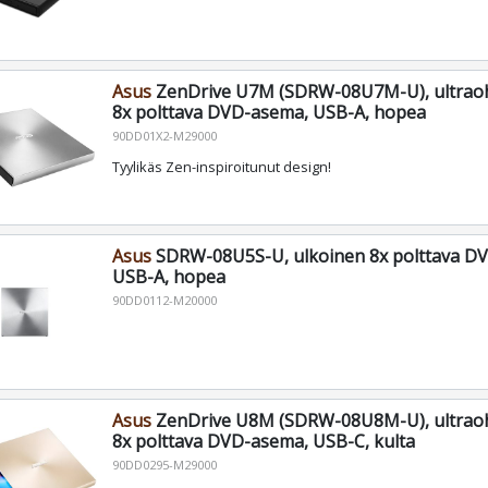
Asus
ZenDrive U7M (SDRW-08U7M-U), ultraoh
8x polttava DVD-asema, USB-A, hopea
90DD01X2-M29000
Tyylikäs Zen-inspiroitunut design!
Asus
SDRW-08U5S-U, ulkoinen 8x polttava DV
USB-A, hopea
90DD0112-M20000
Asus
ZenDrive U8M (SDRW-08U8M-U), ultraoh
8x polttava DVD-asema, USB-C, kulta
90DD0295-M29000