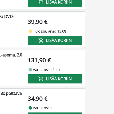
add_shopping_cart
LISÄÄ KORIIN
va DVD-
39,90 €
fiber_manual_record
Tulossa, arvio 13.08
add_shopping_cart
LISÄÄ KORIIN
-asema, 2.0
131,90 €
fiber_manual_record
Varastossa 1 kpl
add_shopping_cart
LISÄÄ KORIIN
8x polttava
34,90 €
fiber_manual_record
Varastossa