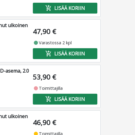
add_shopping_cart
LISÄÄ KORIIN
ut ulkoinen
47,90 €
fiber_manual_record
Varastossa 2 kpl
add_shopping_cart
LISÄÄ KORIIN
D-asema, 2.0
53,90 €
fiber_manual_record
Toimittajilla
add_shopping_cart
LISÄÄ KORIIN
ut ulkoinen
46,90 €
fiber_manual_record
Toimittajilla