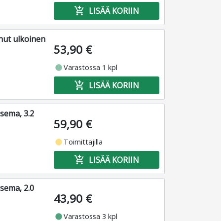
add_shopping_cart
LISÄÄ KORIIN
ut ulkoinen
53,90 €
fiber_manual_record
Varastossa 1 kpl
add_shopping_cart
LISÄÄ KORIIN
sema, 3.2
59,90 €
fiber_manual_record
Toimittajilla
add_shopping_cart
LISÄÄ KORIIN
sema, 2.0
43,90 €
fiber_manual_record
Varastossa 3 kpl