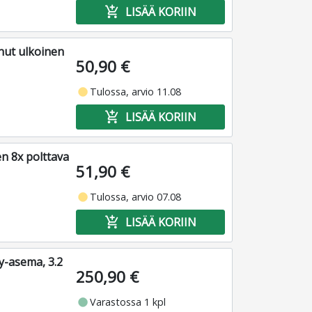
add_shopping_cart
LISÄÄ KORIIN
ut ulkoinen
50,90 €
fiber_manual_record
Tulossa, arvio 11.08
add_shopping_cart
LISÄÄ KORIIN
 8x polttava
51,90 €
fiber_manual_record
Tulossa, arvio 07.08
add_shopping_cart
LISÄÄ KORIIN
ay-asema, 3.2
250,90 €
fiber_manual_record
Varastossa 1 kpl