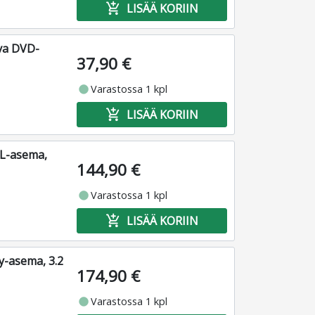
add_shopping_cart
LISÄÄ KORIIN
va DVD-
37,90 €
fiber_manual_record
Varastossa 1 kpl
add_shopping_cart
LISÄÄ KORIIN
XL-asema,
144,90 €
fiber_manual_record
Varastossa 1 kpl
add_shopping_cart
LISÄÄ KORIIN
ay-asema, 3.2
174,90 €
fiber_manual_record
Varastossa 1 kpl