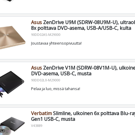
Asus
ZenDrive U9M (SDRW-08U9M-U), ultraoh
8x polttava DVD-asema, USB-A/USB-C, kulta
90DD02A5-M29000
Joustavaa yhteensopivuutta!
Asus
ZenDrive V1M (SDRW-08V1M-U), ulkoinen
DVD-asema, USB-C, musta
90DD02L0-M29000
Pelaa ja luo, missä tahansa!
Verbatim
Slimline, ulkoinen 6x polttava Blu-r
Gen1 USB-C, musta
V43889