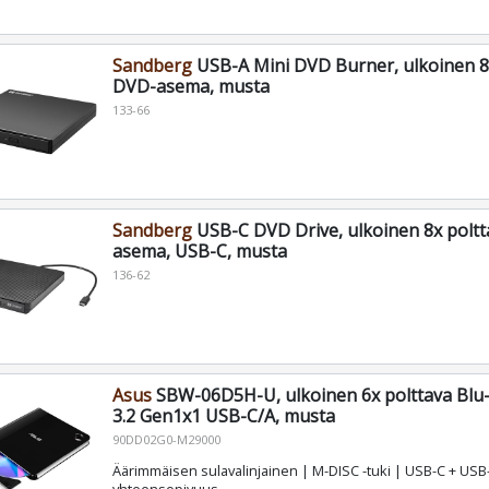
Sandberg
USB-A Mini DVD Burner, ulkoinen 8
DVD-asema, musta
133-66
Sandberg
USB-C DVD Drive, ulkoinen 8x polt
asema, USB-C, musta
136-62
Asus
SBW-06D5H-U, ulkoinen 6x polttava Blu
3.2 Gen1x1 USB-C/A, musta
90DD02G0-M29000
Äärimmäisen sulavalinjainen | M-DISC -tuki | USB-C + USB-
yhteensopivuus