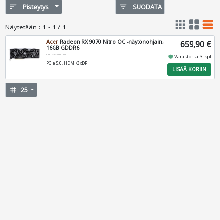
sort
Pisteytys
filter_list
SUODATA
apps
grid_view
table_rows
Näytetään
:
1 - 1 / 1
Acer
Radeon RX 9070 Nitro OC -näytönohjain,
659,90 €
16GB GDDR6
DP.Z4EWW.P01
fiber_manual_record
Varastossa 3 kpl
PCIe 5.0, HDMI/3xDP
LISÄÄ KORIIN
tag
25