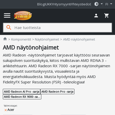
brightness_medium
Blogi
UKK
Yritysmyynti
Yhteystiedot
FI
menu
person
shopping_cart
search
Jimms.fi
home
Komponentit
Näytönohjaimet
AMD näytönohjaimet
AMD näytönohjaimet
AMD Radeon -näytönohjaimet tarjoavat käyttöösi seuraavan
sukupolven suorituskykyä, kiitos mullistavan AMD RDNA 3 -
arkkitehtuurin. AMD Radeon RX 7000 -sarjan näytönohjaimen
avulla nautit suorituskyvystä, visuaaleista ja
energiatehokkuudesta. Muista hyödyntää myös AMD
FidelityFX Super Resolution (FSR) -teknologiaa!
AMD Radeon AI Pro -sarja
AMD Radeon Pro -sarja
AMD Radeon RX 9000 -sarja
Valmistajat
:
Acer
close