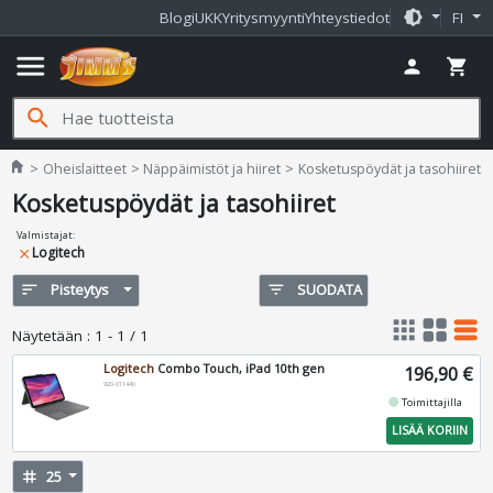
brightness_medium
Blogi
UKK
Yritysmyynti
Yhteystiedot
FI
menu
person
shopping_cart
search
Jimms.fi
home
Oheislaitteet
Näppäimistöt ja hiiret
Kosketuspöydät ja tasohiiret
Kosketuspöydät ja tasohiiret
Valmistajat
:
Logitech
close
sort
Pisteytys
filter_list
SUODATA
apps
grid_view
table_rows
Näytetään
:
1 - 1 / 1
Logitech
Combo Touch, iPad 10th gen
196,90 €
920-011440
fiber_manual_record
Toimittajilla
LISÄÄ KORIIN
tag
25