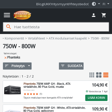
brightness_medium
Blogi
UKK
Yritysmyynti
Yhteystiedot
FI
menu
person
shopping_cart
search
Jimms.fi
e
Komponentit
Virtalähteet
ATX modulaariset kaapelit
750W - 800W
750W - 800W
Valmistajat
:
Phanteks
close
sort
Pisteytys
filter_list
SUODATA
apps
grid_view
table_rows
Näytetään
:
1 - 2 / 2
Phanteks
750W AMP GH - Black, ATX-
104,90 €
virtalähde, 80 Plus Gold, musta
PH-P750GH_BK01
fiber_manual_record
Varastossa 1 kpl
star
star
star
star
star
(1)
LISÄÄ KORIIN
Täysin modulaarinen kompakti ATX-virtalähde!
Phanteks
750W AMP GH - White, ATX-virtalähde,
109,90 €
80 Plus Gold, valkoinen