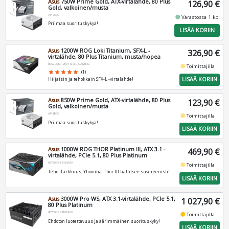
Asus
750W Prime Gold, ATX-virtalähde, 80 Plus
126,90 €
Gold, valkoinen/musta
AP-750G
fiber_manual_record
Varastossa 1 kpl
Priimaa suorituskykyä!
LISÄÄ KORIIN
Asus
1200W ROG Loki Titanium, SFX-L -
326,90 €
virtalähde, 80 Plus Titanium, musta/hopea
ROG-LOKI-1200T-SFX-L-GAMING
fiber_manual_record
Toimittajilla
star
star
star
star
star
(1)
LISÄÄ KORIIN
Hiljaisin ja tehokkain SFX-L -virtalähde!
Asus
850W Prime Gold, ATX-virtalähde, 80 Plus
123,90 €
Gold, valkoinen/musta
AP-850G
fiber_manual_record
Toimittajilla
Priimaa suorituskykyä!
LISÄÄ KORIIN
Asus
1000W ROG THOR Platinum III, ATX 3.1 -
469,90 €
virtalähde, PCIe 5.1, 80 Plus Platinum
90YE00V3-B0NA00
fiber_manual_record
Toimittajilla
Teho. Tarkkuus. Ylivoima. Thor III hallitsee suvereenisti!
LISÄÄ KORIIN
Asus
3000W Pro WS, ATX 3.1-virtalähde, PCIe 5.1,
1 027,90 €
80 Plus Platinum
90YE00Z0-B0EA00
fiber_manual_record
Toimittajilla
Ehdoton luotettavuus ja äärimmäinen suorituskyky!
LISÄÄ KORIIN