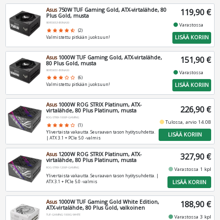
Asus
750W TUF Gaming Gold, ATX-virtalähde, 80
119,90 €
Plus Gold, musta
90YE00S3-B0NA00
fiber_manual_record
Varastossa
star
star
star
star
star_half
(2)
LISÄÄ KORIIN
Valmistettu pitkään juoksuun!
Asus
1000W TUF Gaming Gold, ATX-virtalähde,
151,90 €
80 Plus Gold, musta
90YE00S1-B0NA00
fiber_manual_record
Varastossa
star
star
star
star_border
star_border
(6)
LISÄÄ KORIIN
Valmistettu pitkään juoksuun!
Asus
1000W ROG STRIX Platinum, ATX-
226,90 €
virtalähde, 80 Plus Platinum, musta
ROG-STRIX-1000P-GAMING
fiber_manual_record
Tulossa, arvio 14.08
star
star
star
star
star_border
(1)
Ylivertaista vakautta. Seuraavan tason hyötysuhdetta.
LISÄÄ KORIIN
| ATX 3.1 + PCIe 5.0 -valmis
Asus
1200W ROG STRIX Platinum, ATX-
327,90 €
virtalähde, 80 Plus Platinum, musta
ROG-STRIX-1200P-GAMING
fiber_manual_record
Varastossa 1 kpl
Ylivertaista vakautta. Seuraavan tason hyötysuhdetta. |
LISÄÄ KORIIN
ATX 3.1 + PCIe 5.0 -valmis
Asus
1000W TUF Gaming Gold White Edition,
188,90 €
ATX-virtalähde, 80 Plus Gold, valkoinen
TUF-GAMING-1000G-WHITE
fiber_manual_record
Varastossa 3 kpl