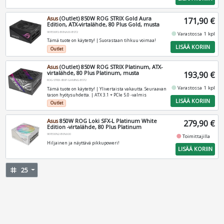
Asus
(Outlet) 850W ROG STRIX Gold Aura
171,90 €
Edition, ATX-virtalähde, 80 Plus Gold, musta
90YE00P2-B0NA00-BST2
fiber_manual_record
Varastossa 1 kpl
Tämä tuote on käytetty! | Suorastaan tihkuu voimaa!
LISÄÄ KORIIN
Outlet
Asus
(Outlet) 850W ROG STRIX Platinum, ATX-
virtalähde, 80 Plus Platinum, musta
193,90 €
ROG-STRIX-850P-GAMING-BST2
fiber_manual_record
Varastossa 1 kpl
Tämä tuote on käytetty! | Ylivertaista vakautta. Seuraavan
tason hyötysuhdetta. | ATX 3.1 + PCIe 5.0 -valmis
LISÄÄ KORIIN
Outlet
Asus
850W ROG Loki SFX-L Platinum White
279,90 €
Edition -virtalähde, 80 Plus Platinum
90YE00N2-B0NA00
fiber_manual_record
Toimittajilla
Hiljainen ja näyttävä pikkupoweri!
LISÄÄ KORIIN
tag
25