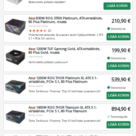
Rakennettu pitkään käyttöön!
LISÄÄ KORIIN
Asus
850W ROG STRIX Platinum, ATX-virtalähde,
210,90 €
80 Plus Platinum, musta
ROG-STRIX-850P-GAMING
fiber_manual_record
Varastossa
star
star
star
star
star_half
(2)
Ylivertaista vakautta. Seuraavan tason hyötysuhdetta. | ATX
LISÄÄ KORIIN
3.1 + PCIe 5.0 -valmis
Asus
1200W TUF Gaming Gold, ATX-virtalähde,
199,90 €
80 Plus Gold, musta
90YE00S0-B0NA00
fiber_manual_record
Varastossa
Valmistettu pitkään juoksuun!
LISÄÄ KORIIN
Asus
1200W ROG THOR Platinum III, ATX 3.1-
539,90 €
virtalähde, PCIe 5.1, 80 Plus Platinum
90YE00V2-B0NA00
fiber_manual_record
Varastossa
Teho. Tarkkuus. Ylivoima. Thor III hallitsee suvereenisti!
LISÄÄ KORIIN
Asus
1600W ROG THOR Titanium III, ATX 3.1-
894,90 €
virtalähde, PCIe 5.1, 80 Plus Titanium
90YE00V1-B0NA00
fiber_manual_record
Toimittajilla
Teho. Tarkkuus. Ylivoima. Thor III hallitsee suvereenisti!
LISÄÄ KORIIN