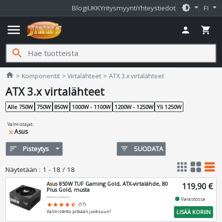
brightness_medium
Blogi
UKK
Yritysmyynti
Yhteystiedot
FI
menu
person
shopping_cart
search
Jimms.fi
home
Komponentit
Virtalähteet
ATX 3.x virtalähteet
ATX 3.x virtalähteet
Alle 750W
750W
850W
1000W - 1100W
1200W - 1250W
Yli 1250W
Valmistajat
:
Asus
close
sort
Pisteytys
filter_list
SUODATA
apps
grid_view
table_rows
Näytetään
:
1 - 18 / 18
Asus
850W TUF Gaming Gold, ATX-virtalähde, 80
119,90 €
Plus Gold, musta
90YE00S2-B0NA00
fiber_manual_record
Varastossa
star
star
star
star
star_half
(17)
LISÄÄ KORIIN
Valmistettu pitkään juoksuun!